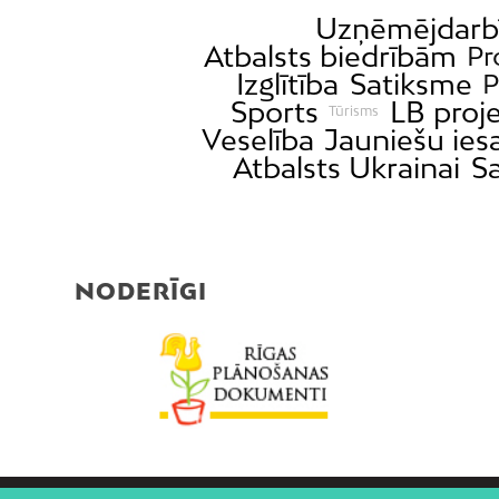
Uzņēmējdarb
Atbalsts biedrībām
Pr
Izglītība
Satiksme
P
Sports
LB proj
Tūrisms
Veselība
Jauniešu ies
Atbalsts Ukrainai
Sa
NODERĪGI