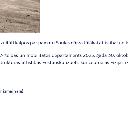
ultāti kalpos par pamatu Saules dārza tālākai attīstībai un k
as Ārtelpas un mobilitātes departaments 2025. gada 30. oktob
struktūras attīstības vēsturisko izpēti, konceptuālās vīzija
ar izmaiņām)