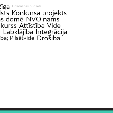
īga
Līdzdalības budžets
lsts
Konkursa projekts
as domē
NVO nams
nkurss
Attīstība
Vide
Labklājība
Integrācija
i
Drošība
ība; Pilsētvide