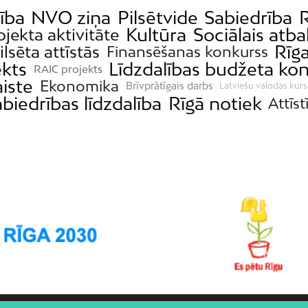
ība
NVO ziņa
Pilsētvide
Sabiedrība
R
Kultūra
Sociālais atba
ojekta aktivitāte
Rīg
ilsēta attīstās
Finansēšanas konkurss
ekts
Līdzdalības budžeta ko
RAIC projekts
aiste
Ekonomika
Brīvprātīgais darbs
Latviešu valodas kurs
biedrības līdzdalība
Rīgā notiek
Attīst