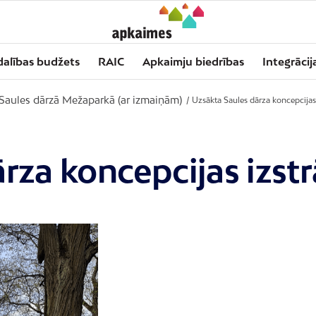
dalības budžets
RAIC
Apkaimju biedrības
Integrācij
 Saules dārzā Mežaparkā (ar izmaiņām)
/
Uzsākta Saules dārza koncepcijas
rza koncepcijas izst