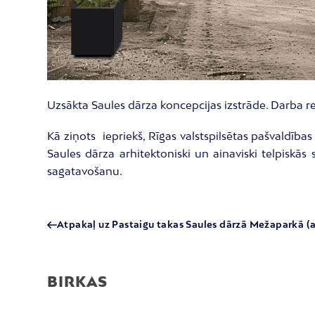
Uzsākta Saules dārza koncepcijas izstrāde. Darba rez
Kā ziņots iepriekš, Rīgas valstspilsētas pašvaldīb
Saules dārza arhitektoniski un ainaviski telpiskās 
sagatavošanu.
Atpakaļ uz Pastaigu takas Saules dārzā Mežaparkā (
BIRKAS