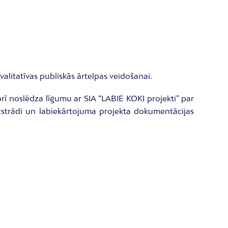
valitatīvas publiskās ārtelpas veidošanai.
rī noslēdza līgumu ar SIA “LABIE KOKI projekti” par
s izstrādi un labiekārtojuma projekta dokumentācijas