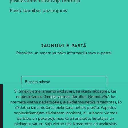
pilsētas administratīvajā teritorijā.
Piekļūstamības paziņojums
JAUNUMI E-PASTĀ
Piesakies un saņem jaunāko informāciju savā e-pastā!
Šī tīmekļvietne izmanto sīkdatnes, tai skaitā sīkdatnes, kas
nepieciešamas tīmekļa vietnes darbībai. Ņemot vērā, ka
interneta vietne nedarbosies, ja sīkdatnes netiks izmantotas, šo
sīkdatņu izmantošanai piekrišana netiek prasīta. Papildus
nepieciešamajām sīkdatnēm (cookies), lai uzlabotu vietnes
darbību un pakalpojumus, kā arī analizētu lietotājus un
pielāgotu saturu, šajā vietnē tiek izmantotas arī analītiskās