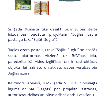
Šī gada 14.martā tika uzsākti būvniecības darbi
līdzdalības budžeta projektam “Juglas ezera
pastaigu taka “Sajūti Juglu””.
Juglas ezera pastaigu taka “Sajūti Juglu” no esošās
skatu platformas virzienā uz Brīvības ielu,
paredzēta kā vides izglītības un infrastruktūras
objekts, lai izzinātu un atklātu dabas vērtības pie
Juglas ezera.
Kā ziņots iepriekš, 2023. gada 5. jūlijā ir noslēgts
līgums ar SIA “Legāts” par projekta izstrādes,
autoruzraudzības un būvniecības darbu veikšanu.