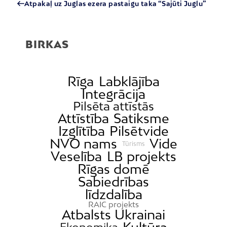
Atpakaļ uz Juglas ezera pastaigu taka “Sajūti Juglu”
BIRKAS
Rīga
Labklājība
Integrācija
Pilsēta attīstās
Attīstība
Satiksme
Izglītība
Pilsētvide
NVO nams
Vide
Tūrisms
Veselība
LB projekts
Rīgas domē
Sabiedrības
līdzdalība
RAIC projekts
Atbalsts Ukrainai