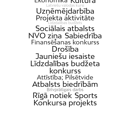
Kultūra
Ekonomika
Latviešu valodas kursi
Uzņēmējdarbība
Projekta aktivitāte
Līdzdalības budžets
Sociālais atbalsts
NVO ziņa
Sabiedrība
Finansēšanas konkurss
Drošība
Jauniešu iesaiste
Līdzdalības budžeta
konkurss
Attīstība; Pilsētvide
Atbalsts biedrībām
Brīvprātīgais darbs
Rīgā notiek
Sports
Konkursa projekts