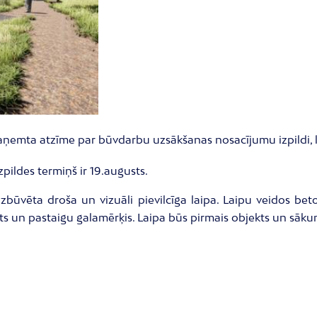
aņemta atzīme par būvdarbu uzsākšanas nosacījumu izpildi, līd
ildes termiņš ir 19.augusts.
būvēta droša un vizuāli pievilcīga laipa. Laipu veidos be
kts un pastaigu galamērķis. Laipa būs pirmais objekts un sāk