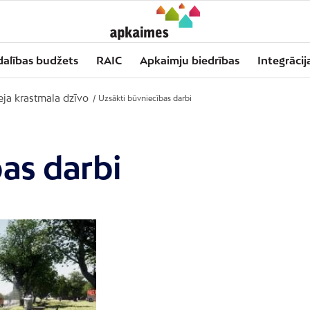
dalības budžets
RAIC
Apkaimju biedrības
Integrācij
ja krastmala dzīvo
/
Uzsākti būvniecības darbi
as darbi