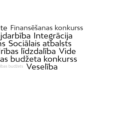
āte
Finansēšanas konkurss
darbība
Integrācija
ms
Sociālais atbalsts
rības līdzdalība
Vide
bas budžeta konkurss
Veselība
lības budžets