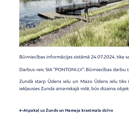
Būvniecības informācijas sistēmā 24.07.2024. tika s
Darbus veic SIA “PONTONI.LV”. Būvniecības darbu izp
Zundā starp Ūdens ielu un Mazo Ūdens ielu tiks iz
iekļausies Zunda ainaviskajā vidē, būs dizaina obje
Atpakaļ uz Zunds un Nameja krastmala dzīvo