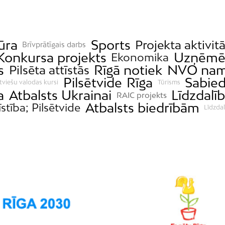
ūra
Sports
Projekta aktivit
Brīvprātīgais darbs
Konkursa projekts
Uzņēmēj
Ekonomika
s
Rīgā notiek
NVO na
Pilsēta attīstās
Pilsētvide
Rīga
Sabied
tviešu valodas kursi
Tūrisms
a
Atbalsts Ukrainai
Līdzdalī
RAIC projekts
Atbalsts biedrībām
īstība; Pilsētvide
Līdzda