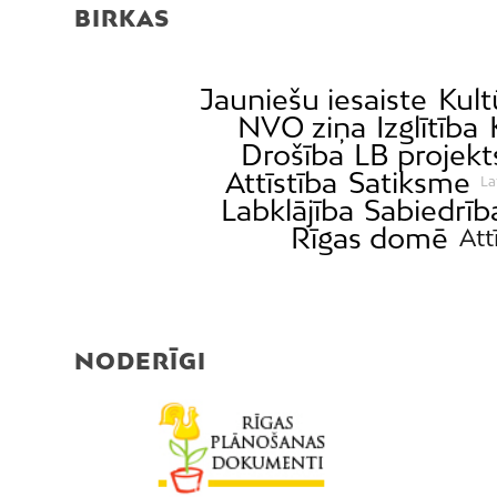
BIRKAS
Jauniešu iesaiste
Kult
NVO ziņa
Izglītība
Drošība
LB projekt
Attīstība
Satiksme
La
Labklājība
Sabiedrīb
Rīgas domē
Att
NODERĪGI