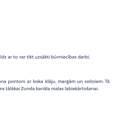
z ar to var tikt uzsākti būvniecības darbi.
tona pontoni ar koka klāju, margām un soliņiem. Tā
ums tālākai Zunda kanāla malas labiekārtošanai.