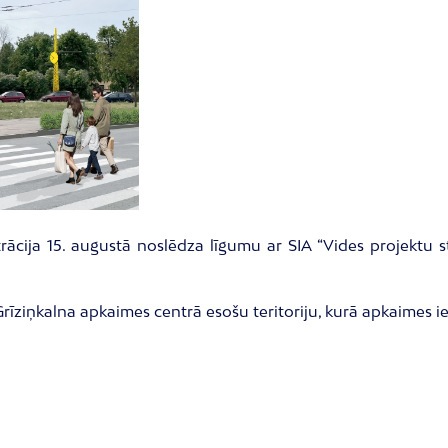
trācija 15. augustā noslēdza līgumu ar SIA “Vides projektu 
rīziņkalna apkaimes centrā esošu teritoriju, kurā apkaimes ie