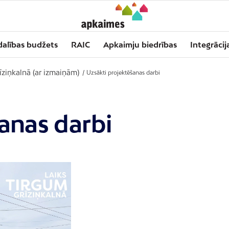
dalības budžets
RAIC
Apkaimju biedrības
Integrācij
īziņkalnā (ar izmaiņām)
/
Uzsākti projektēšanas darbi
anas darbi