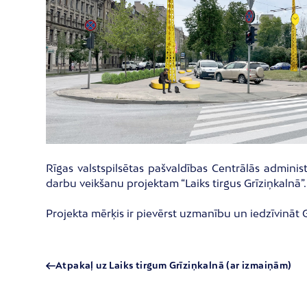
Rīgas valstspilsētas pašvaldības Centrālās adminis
darbu veikšanu projektam “Laiks tirgus Grīziņkalnā”.
Projekta mērķis ir pievērst uzmanību un iedzīvināt G
Atpakaļ uz Laiks tirgum Grīziņkalnā (ar izmaiņām)