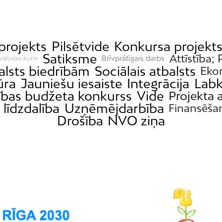
projekts
Pilsētvide
Konkursa projekt
Satiksme
Attīstība; 
Brīvprātīgais darbs
valodas kursi
alsts biedrībām
Sociālais atbalsts
Eko
ūra
Jauniešu iesaiste
Integrācija
Labk
ības budžeta konkurss
Vide
Projekta a
 līdzdalība
Uzņēmējdarbība
Finansēša
Drošība
NVO ziņa