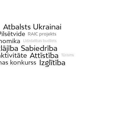
s
Atbalsts Ukrainai
Pilsētvide
RAIC projekts
nomika
Līdzdalības budžets
lājība
Sabiedrība
Attīstība
ktivitāte
Tūrisms
Izglītība
nas konkurss