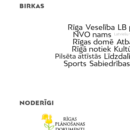
BIRKAS
Rīga
Veselība
LB 
NVO nams
Latviešu 
Rīgas domē
Atb
Rīgā notiek
Kult
Līdzdal
Pilsēta attīstās
Sports
Sabiedrības
NODERĪGI