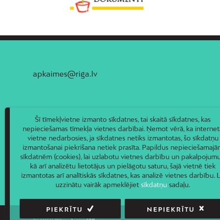
apkaimes@riga.lv
Šī tīmekļvietne izmanto sīkdatnes, tai skaitā sīkdatnes, kas
nepieciešamas tīmekļa vietnes darbībai. Ņemot vērā, ka internet
vietne nedarbosies, ja sīkdatnes netiks izmantotas, šo sīkdatņu
izmantošanai piekrišana netiek prasīta. Papildus nepieciešamaj
sīkdatnēm (cookies), lai uzlabotu vietnes darbību un pakalpojumu
kā arī analizētu lietotājus un pielāgotu saturu, šajā vietnē tiek
izmantotas arī analītiskās sīkdatnes, kas analizē vietnes darbību. L
uzzinātu vairāk apmeklējiet
sīkdatņu
sadaļu.
PIEKRĪTU
NEPIEKRĪTU
© 2026 AIC