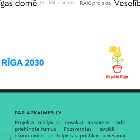
īgas domē
Veselī
RAIC projekts
Līdzdalības budžets
PAR APKAIMES.LV
Projekta mērķis ir nosakot apkaimes, radīt
priekšnoteikumus līdzsvarotas sociāli –
ekonomiskās un telpiskās politikas ieviešanai