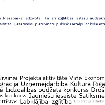
Mežaparka iedzīvotāji, kā arī izglītības iestāžu audzēkņ
 radīt zaļu, ezermalai pietuvinātu publisku ārtelpu ar koka a
krainai
Vide
Projekta aktivitāte
Ekonom
grācija
Uzņēmējdarbība
Kultūra
Rīg
de
Līdzdalības budžeta konkurss
Droš
Jauniešu iesaiste
Satiksme
as konkurss
Labklājība
Izglītība
attīstās
Brīvprātīgais darbs