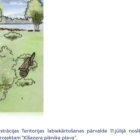
strācijas Teritorijas labiekārtošanas pārvalde 11.jūlijā no
ojektam “Ķīšezera piknika pļava”.