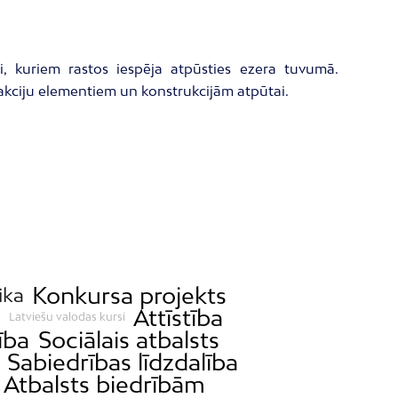
i, kuriem rastos iespēja atpūsties ezera tuvumā.
trakciju elementiem un konstrukcijām atpūtai.
Konkursa projekts
ika
a
Attīstība
Latviešu valodas kursi
ība
Sociālais atbalsts
Sabiedrības līdzdalība
Atbalsts biedrībām