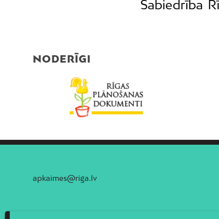
Sabiedrība
R
NODERĪGI
apkaimes@riga.lv