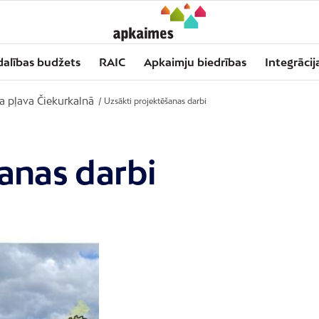
dalības budžets
RAIC
Apkaimju biedrības
Integrācij
ka pļava Čiekurkalnā
/
Uzsākti projektēšanas darbi
anas darbi