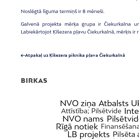
Noslēgtā līguma termiņš ir 8 mēneši.
Galvenā projekta mērķa grupa ir Čiekurkalna un 
Labiekārtojot Ķīšezera pļavu Čiekurkalnā, mērķis ir
Atpakaļ uz Ķīšezera piknika pļava Čiekurkalnā
BIRKAS
NVO ziņa
Atbalsts U
Inte
Attīstība; Pilsētvide
NVO nams
Pilsētvi
Rīgā notiek
Finansēšan
LB projekts
Pilsēta 