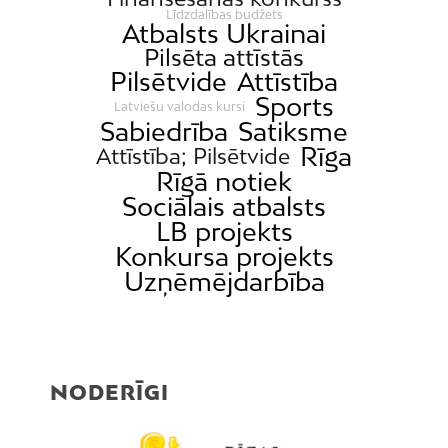
Līdzdalības budžets
Atbalsts Ukrainai
Pilsēta attīstās
Pilsētvide
Attīstība
Sports
Latviešu valodas kursi
Sabiedrība
Satiksme
Rīga
Attīstība; Pilsētvide
Rīgā notiek
Sociālais atbalsts
LB projekts
Konkursa projekts
Uzņēmējdarbība
NODERĪGI