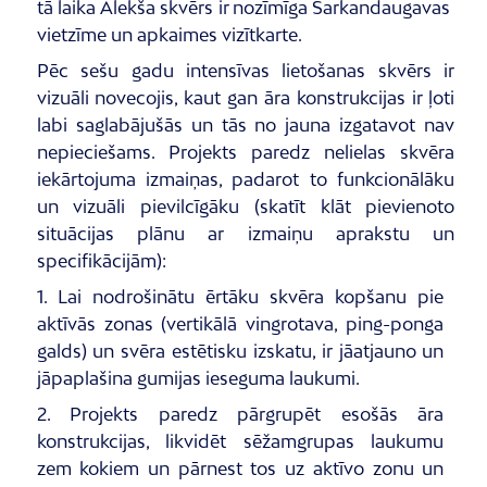
tā laika Alekša skvērs ir
nozīmīga Sarkandaugavas
vietzīme un apkaimes vizītkarte.
Pēc sešu gadu intensīvas lietošanas skvērs ir
vizuāli novecojis, kaut gan āra konstrukcijas ir ļoti
labi saglabājušās un tās no jauna izgatavot nav
nepieciešams. Projekts paredz nelielas skvēra
iekārtojuma izmaiņas, padarot to funkcionālāku
un vizuāli pievilcīgāku (skatīt klāt pievienoto
situācijas plānu ar izmaiņu aprakstu un
specifikācijām):
1. Lai nodrošinātu ērtāku skvēra kopšanu pie
aktīvās zonas (vertikālā vingrotava, ping-ponga
galds) un svēra estētisku izskatu, ir jāatjauno un
jāpaplašina gumijas ieseguma laukumi.
2. Projekts paredz pārgrupēt esošās āra
konstrukcijas, likvidēt sēžamgrupas laukumu
zem kokiem un pārnest tos uz aktīvo zonu un