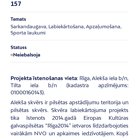
157
Temats
Sarkandaugava, Labiekārtošana, Apzaļumošana,
Sporta laukumi
Statuss
Neiebalsoja
Projekta īstenošanas vieta
:
Rīga, Alekša iela b/n,
Tilta iela b/n (kadastra apzīmējums:
01000160143).
Alekša skvērs ir pilsētas apstādījumu teritorija un
pilsētas skvērs. Skvēra labiekārtojuma
projekts
tika īstenots 2014.gadā Eiropas Kultūras
galvaspilsētas “Rīga2014” ietvaros
līdzdarbojoties
vairākām NVO un apkaimes iedzīvotājiem. Kopš