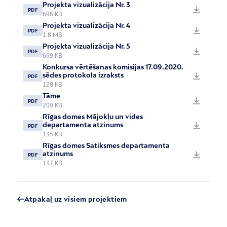
Projekta vizualizācija Nr. 3
PDF
696 KB
Projekta vizualizācija Nr. 4
PDF
1.8 MB
Projekta vizualizācija Nr. 5
PDF
669 KB
Konkursa vērtēšanas komisijas 17.09.2020.
sēdes protokola izraksts
PDF
128 KB
Tāme
PDF
200 KB
Rīgas domes Mājokļu un vides
departamenta atzinums
PDF
135 KB
Rīgas domes Satiksmes departamenta
atzinums
PDF
137 KB
Atpakaļ uz visiem projektiem