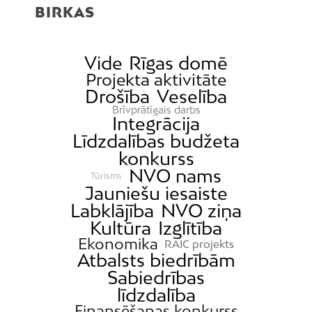
BIRKAS
Vide
Rīgas domē
Projekta aktivitāte
Drošība
Veselība
Brīvprātīgais darbs
Integrācija
Līdzdalības budžeta
konkurss
NVO nams
Tūrisms
Jauniešu iesaiste
Labklājība
NVO ziņa
Kultūra
Izglītība
Ekonomika
RAIC projekts
Atbalsts biedrībām
Sabiedrības
līdzdalība
Finansēšanas konkurss