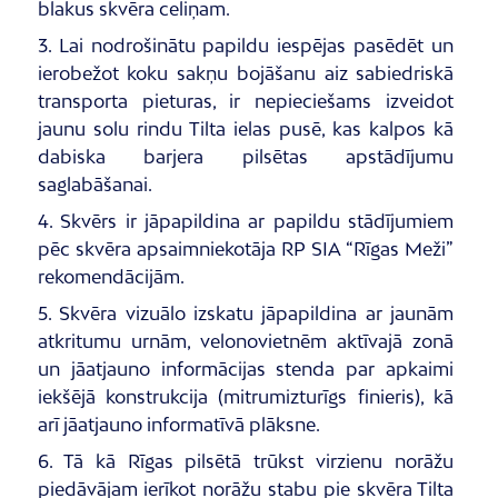
blakus skvēra celiņam.
3.
Lai nodrošinātu papildu iespējas pasēdēt un
ierobežot koku sakņu bojāšanu aiz sabiedriskā
transporta pieturas, ir nepieciešams izveidot
jaunu solu rindu Tilta ielas pusē, kas kalpos kā
dabiska barjera pilsētas apstādījumu
saglabāšanai.
4. Skvērs ir jāpapildina ar papildu stādījumiem
pēc skvēra apsaimniekotāja RP SIA “Rīgas Meži”
rekomendācijām.
5. Skvēra vizuālo izskatu jāpapildina ar jaunām
atkritumu urnām, velonovietnēm aktīvajā zonā
un jāatjauno informācijas stenda par apkaimi
iekšējā konstrukcija (mitrumizturīgs finieris), kā
arī jāatjauno informatīvā plāksne.
6. Tā kā Rīgas pilsētā trūkst virzienu norāžu
piedāvājam ierīkot norāžu stabu pie skvēra Tilta