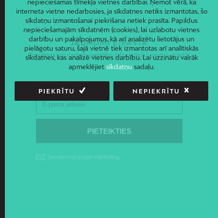
nepieciešamas tīmekļa vietnes darbībai. Ņemot vērā, ka
interneta vietne nedarbosies, ja sīkdatnes netiks izmantotas, šo
sīkdatņu izmantošanai piekrišana netiek prasīta. Papildus
nepieciešamajām sīkdatnēm (cookies), lai uzlabotu vietnes
darbību un pakalpojumus, kā arī analizētu lietotājus un
JAUNUMI E-PASTĀ
pielāgotu saturu, šajā vietnē tiek izmantotas arī analītiskās
Piesakies un saņem jaunāko informāciju savā e-pastā!
sīkdatnes, kas analizē vietnes darbību. Lai uzzinātu vairāk
apmeklējiet
sīkdatņu
sadaļu.
PIEKRĪTU
NEPIEKRĪTU