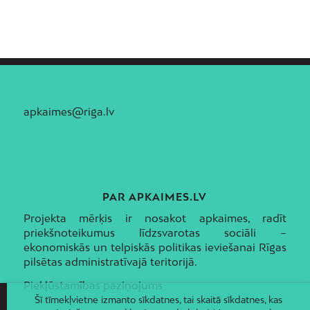
apkaimes@riga.lv
PAR APKAIMES.LV
Projekta mērķis ir nosakot apkaimes, radīt
priekšnoteikumus līdzsvarotas sociāli –
ekonomiskās un telpiskās politikas ieviešanai Rīgas
pilsētas administratīvajā teritorijā.
Piekļūstamības paziņojums
Šī tīmekļvietne izmanto sīkdatnes, tai skaitā sīkdatnes, kas