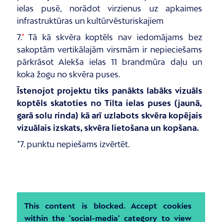
ielas pusē, norādot virzienus uz apkaimes
infrastruktūras un kultūrvēsturiskajiem
7.
*
Tā kā skvēra koptēls nav iedomājams bez
sakoptām vertikālajām virsmām ir nepieciešams
pārkrāsot Alekša ielas 11 brandmūra daļu un
koka žogu no skvēra puses.
Īstenojot projektu tiks panākts labāks vizuāls
koptēls skatoties no Tilta ielas puses (jaunā,
garā solu rinda) kā arī uzlabots skvēra kopējais
vizuālais izskats, skvēra lietošana un kopšana.
*7. punktu nepiešams izvērtēt.
This content is blocked. Accept cookies
within the 'social-media' category to view