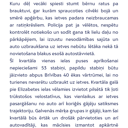
Kuru dēļ vecāki spiesti stumt bērnu ratus pa
brauktuvi, gar kurām spraucoties cilvēki bojā un
smērē apģērbu, kas ietves padara neizbraucamas
ar ratiņkrēsliem. Policija pat ja vēlētos, nespētu
kontrolēt notiekošo un sodīt gana tik lielu daļu no
pārkāpējiem, lai izzustu nesodāmības sajūta un
auto uzbraukšana uz ietves nebūtu lētāka nekā tā
novietošana blakus esošā autostāvvietā.
Šī kvartāla vienas ielas puses aprīkošanai
nepieciešami 53 stabiņi, papildu stabiņi būtu
jāizvieto abpus Brīvības 40 ēkas vārtrūmei, lai no
turienes nevarētu uzbraukt uz ietves. Kvartāla galā
pie Elizabetes ielas vēlamies izvietot pilsētā tik ļoti
trūkstošos velostatīvus, kas vienlaikus ar ietves
pasargāšanu no auto arī koriģēs gājēju satiksmes
trajektoriju. Galvenās mērķa grupas ir gājēji, kam šai
kvartālā būs ērtāk un drošāk pārvietoties un arī
autovadītāji, kas mācīsies izmantot apkārtnē