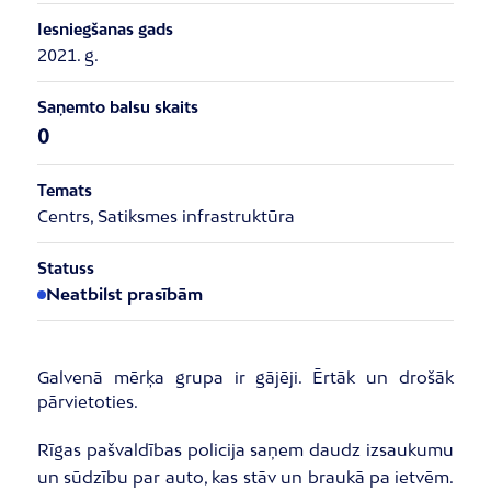
Iesniegšanas gads
2021. g.
Saņemto balsu skaits
0
Temats
Centrs, Satiksmes infrastruktūra
Statuss
Neatbilst prasībām
Galvenā mērķa grupa ir gājēji. Ērtāk un drošāk
pārvietoties.
Rīgas pašvaldības policija saņem daudz izsaukumu
un sūdzību par auto, kas stāv un braukā pa ietvēm.