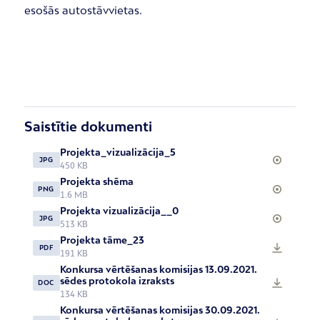
esošās autostāvvietas.
Saistītie dokumenti
Projekta_vizualizācija_5
JPG
450 KB
Projekta shēma
PNG
1.6 MB
Projekta vizualizācija__0
JPG
513 KB
Projekta tāme_23
PDF
191 KB
Konkursa vērtēšanas komisijas 13.09.2021.
sēdes protokola izraksts
DOC
134 KB
Konkursa vērtēšanas komisijas 30.09.2021.