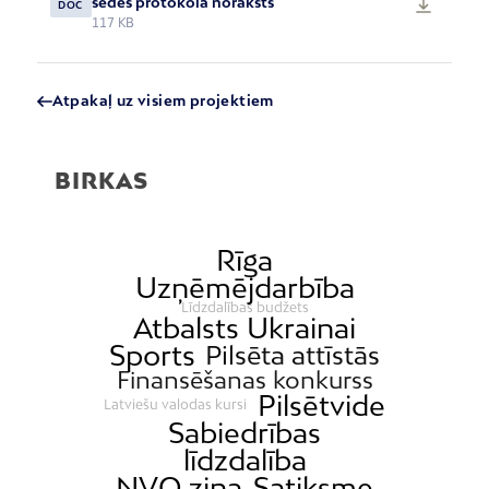
sēdes protokola noraksts
DOC
117 KB
Atpakaļ uz visiem projektiem
BIRKAS
Rīga
Uzņēmējdarbība
Līdzdalības budžets
Atbalsts Ukrainai
Sports
Pilsēta attīstās
Finansēšanas konkurss
Pilsētvide
Latviešu valodas kursi
Sabiedrības
līdzdalība
NVO ziņa
Satiksme