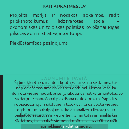
PAR APKAIMES.LV
Projekta mērķis ir nosakot apkaimes, radīt
priekšnoteikumus līdzsvarotas sociāli –
ekonomiskās un telpiskās politikas ieviešanai Rīgas
pilsētas administratīvajā teritorijā.
Piekļūstamības paziņojums
JAUNUMI E-PASTĀ
Šī tīmekļvietne izmanto sīkdatnes, tai skaitā sīkdatnes, kas
Piesakies un saņem jaunāko informāciju savā e-pastā!
nepieciešamas tīmekļa vietnes darbībai. Ņemot vērā, ka
interneta vietne nedarbosies, ja sīkdatnes netiks izmantotas, šo
sīkdatņu izmantošanai piekrišana netiek prasīta. Papildus
nepieciešamajām sīkdatnēm (cookies), lai uzlabotu vietnes
darbību un pakalpojumus, kā arī analizētu lietotājus un
pielāgotu saturu, šajā vietnē tiek izmantotas arī analītiskās
sīkdatnes, kas analizē vietnes darbību. Lai uzzinātu vairāk
apmeklējiet
sīkdatņu
sadaļu.