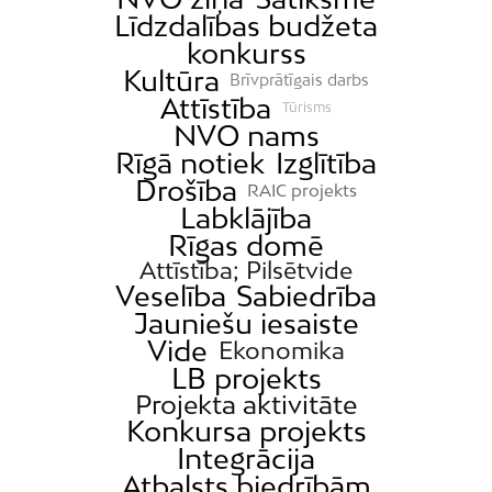
Līdzdalības budžeta
konkurss
Kultūra
Brīvprātīgais darbs
Attīstība
Tūrisms
NVO nams
Rīgā notiek
Izglītība
Drošība
RAIC projekts
Labklājība
Rīgas domē
Attīstība; Pilsētvide
Veselība
Sabiedrība
Jauniešu iesaiste
Vide
Ekonomika
LB projekts
Projekta aktivitāte
Konkursa projekts
Integrācija
Atbalsts biedrībām