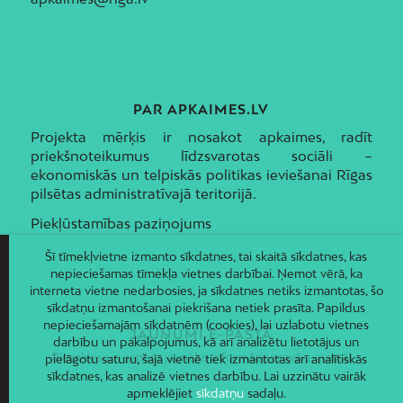
PAR APKAIMES.LV
Projekta mērķis ir nosakot apkaimes, radīt
priekšnoteikumus līdzsvarotas sociāli –
ekonomiskās un telpiskās politikas ieviešanai Rīgas
pilsētas administratīvajā teritorijā.
Piekļūstamības paziņojums
Šī tīmekļvietne izmanto sīkdatnes, tai skaitā sīkdatnes, kas
nepieciešamas tīmekļa vietnes darbībai. Ņemot vērā, ka
interneta vietne nedarbosies, ja sīkdatnes netiks izmantotas, šo
sīkdatņu izmantošanai piekrišana netiek prasīta. Papildus
nepieciešamajām sīkdatnēm (cookies), lai uzlabotu vietnes
JAUNUMI E-PASTĀ
darbību un pakalpojumus, kā arī analizētu lietotājus un
Piesakies un saņem jaunāko informāciju savā e-pastā!
pielāgotu saturu, šajā vietnē tiek izmantotas arī analītiskās
sīkdatnes, kas analizē vietnes darbību. Lai uzzinātu vairāk
apmeklējiet
sīkdatņu
sadaļu.