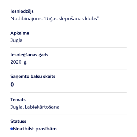
Iesniedzējs
Nodibinājums “Rīgas slēpošanas klubs”
Apkaime
Jugla
Iesniegšanas gads
2020. g.
Saņemto balsu skaits
0
Temats
Jugla, Labiekārtošana
Statuss
Neatbilst prasībām