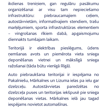
ikdienas treniņiem, gan regulāru pasākumu
organizēšanai ar visu tam nepieciešamo
infrastruktūru: piebraucamajiem ceļiem,
autostāvvietām, informatīvajiem stendiem, trašu
marķējumiem, sporta infrastruktūras elementiem
– vingrošanas rīkiem dabā, apgaismojumu
diennakts tumšajam laikam.
Teritorijā ir elektrības pieslēgums, ūdens
ņemšanas avots un piemērota vieta sniega
deponēšanas vietnei un mākslīgā sniega
ražošanai (tāda būtu vienīgā Rīgā).
Auto piebraukšana teritorijai ir iespējama no
Pakalniešu, Mārkalnes un Lizuma ielas pa ielu gar
dzelzceļu. Autostāvvietas paredzētas no
dzelzceļa puses un teritorijas iekšpusē pie sniega
deponēšanas vietas. Mārkalnes ielā jau tagad
iespējams novietot automašīnas.