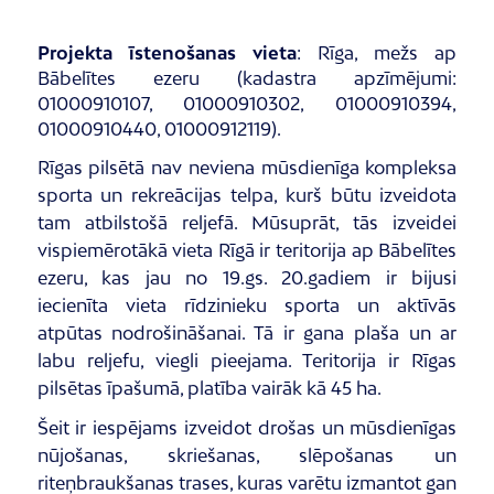
Projekta īstenošanas vieta
:
Rīga, mežs ap
Bābelītes ezeru (kadastra apzīmējumi:
01000910107, 01000910302, 01000910394,
01000910440, 01000912119).
Rīgas pilsētā nav neviena mūsdienīga kompleksa
sporta un rekreācijas telpa, kurš būtu izveidota
tam atbilstošā reljefā. Mūsuprāt, tās izveidei
vispiemērotākā vieta Rīgā ir teritorija ap Bābelītes
ezeru, kas jau no 19.gs. 20.gadiem ir bijusi
iecienīta vieta rīdzinieku sporta un aktīvās
atpūtas nodrošināšanai. Tā ir gana plaša un ar
labu reljefu, viegli pieejama. Teritorija ir Rīgas
pilsētas īpašumā, platība vairāk kā 45 ha.
Šeit ir iespējams izveidot drošas un mūsdienīgas
nūjošanas, skriešanas, slēpošanas un
riteņbraukšanas trases, kuras varētu izmantot gan