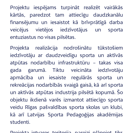
Projektu iespējams turpināt realizēt vairākās
kārtās, paredzot tam attiecīgu daudzkanālu
finansējumu un iesaistot kā brīvprātīgā darba
veicējus vietējos iedzīvotājus un sporta
entuziastus no visas pilsētas.
Projekta realizācija nodrošinātu tūkstošiem
iedzīvotāju ar daudzveidīgu sporta un aktīvās
atpūtas nodarbību infrastruktūru – takas visa
gada garumā. Tiktu veicināta iedzīvotāju
apmācība un iesaiste regulārās sporta un
rekreācijas nodarbībās svaigā gaisā, kā arī sporta
un aktīvās atpūtas industrija pilsētā kopumā. Šo
objektu ikdienā varēs izmantot attiecīgo sporta
veidu Rīgas pašvaldības sporta skolas un klubi,
kā arī Latvijas Sporta Pedagoģijas akadēmijas
studenti.
Projekta ietvaros teritorija, pareizi plānojot, tiks