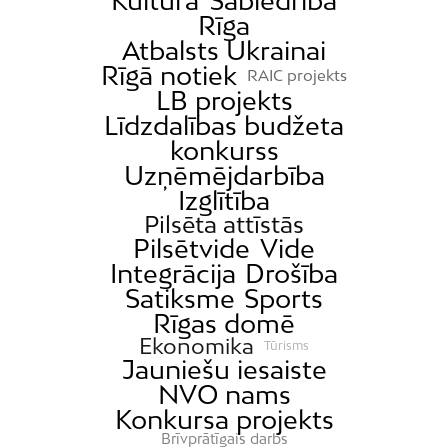
Kultūra
Sabiedrība
Rīga
Atbalsts Ukrainai
Rīgā notiek
RAIC projekts
LB projekts
Līdzdalības budžeta
konkurss
Uzņēmējdarbība
Izglītība
Pilsēta attīstās
Pilsētvide
Vide
Integrācija
Drošība
Satiksme
Sports
Rīgas domē
Ekonomika
Tūrisms
Jauniešu iesaiste
NVO nams
Konkursa projekts
Brīvprātīgais darbs