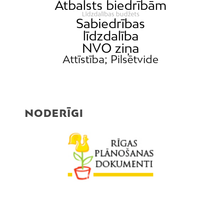
Atbalsts biedrībām
Līdzdalības budžets
Sabiedrības
līdzdalība
NVO ziņa
Attīstība; Pilsētvide
NODERĪGI