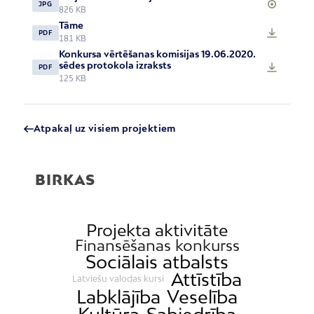
JPG
826 KB
Tāme
PDF
181 KB
Konkursa vērtēšanas komisijas 19.06.2020.
sēdes protokola izraksts
PDF
125 KB
Atpakaļ uz visiem projektiem
BIRKAS
Projekta aktivitāte
Finansēšanas konkurss
Sociālais atbalsts
Attīstība
Latviešu valodas kursi
Labklājība
Veselība