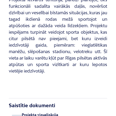
funkcionāli sadalīta vairākās daļās, novēršot
dzīvībai un veselībai bīstamās situācijas, kuras jau
tagad ikdienā rodas mežā sportojot un
atpūšoties ar dažāda veida līdzekļiem. Projektu
iespējams turpināt veidojot sporta objektus, kas
citur pilsētā nav pieejami, bet kuru izveidi
iedzīvotāji gaida, piemēram: vieglatlētikas
manēžu, slēpošanas stadionu, velotreku utt. Šī
vieta ar laiku varētu kļūt par Rīgas pilsētas aktīvās
atpūtas un sporta vizītkarti ar kuru lepotos
vietējie iedzīvotāji.
Saistītie dokumenti
Projekta vizualizācija