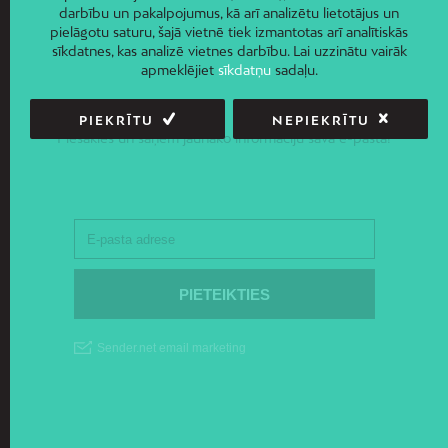
darbību un pakalpojumus, kā arī analizētu lietotājus un
pielāgotu saturu, šajā vietnē tiek izmantotas arī analītiskās
sīkdatnes, kas analizē vietnes darbību. Lai uzzinātu vairāk
apmeklējiet
sīkdatņu
sadaļu.
JAUNUMI E-PASTĀ
PIEKRĪTU
NEPIEKRĪTU
Piesakies un saņem jaunāko informāciju savā e-pastā!