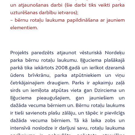
un atjaunošanas darbi (šie darbi tiks veikti parka
uzturēšanas darbību ietvaros);
– bērnu rotaļu laukuma papildināšana ar jauniem
elementiem.
Projekts paredzēts atjaunot vēsturiskā Nordeķu
parka bērnu rotaļu laukumu. Iļģuciema plašākajā
parkā tika iekārtots 2008.gadā un ierīkot dzeramā
ūdens brīvkrānu, parka atpūtniekiem un viņu
četrkājainajiem draugiem. Parks ir apkaimju zaļā
sirds un iemīļota atpūtas vieta gan Dzirciema un
Iļģuciema pieaugušajiem, gan jauniešiem un
dažāda vecuma bērniem un. Bērnu rotaļu laukums
ir tieši savienots plašu zālāju, un tāpēc ir pievilcīgs
dažāda vecuma bērniem. Tā kā laika zobs un
intensīvā noslodze ir darījusi savu, rotaļu laukuma