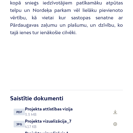
kopā sniegs iedzīvotājiem patīkamāku atpūtas
telpu un Nordeķa parkam vēl lielāku pievienoto
vērtību, kā vietai kur sastopas senatne ar
Pārdaugavas zaļumu un plašumu, un dzīvību, ko
tajā ienes tur ienākošie cilvēki.
Saistītie dokumenti
Projekta attīstības vizija
PDF
3.3 MB
Projekta vizualizācija_7
JPG
417 KB