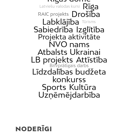
Rīga
Latviešu valodas kursi
Drošība
RAIC projekts
Labklājība
Tūrisms
Sabiedrība
Izglītība
Projekta aktivitāte
NVO nams
Atbalsts Ukrainai
LB projekts
Attīstība
Brīvprātīgais darbs
Līdzdalības budžeta
konkurss
Sports
Kultūra
Uzņēmējdarbība
NODERĪGI