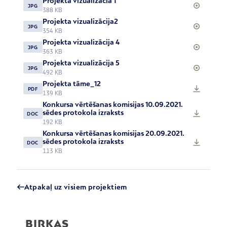
Projekta vizualizācia 1
JPG
388 KB
Projekta vizualizācija2
JPG
354 KB
Projekta vizualizācija 4
JPG
363 KB
Projekta vizualizācija 5
JPG
492 KB
Projekta tāme_12
PDF
139 KB
Konkursa vērtēšanas komisijas 10.09.2021.
sēdes protokola izraksts
DOC
192 KB
Konkursa vērtēšanas komisijas 20.09.2021.
sēdes protokola izraksts
DOC
113 KB
Atpakaļ uz visiem projektiem
BIRKAS