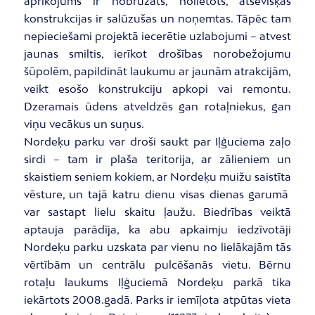
aprīkojums ir nobružāts, nolietots, atsevišķas
konstrukcijas ir salūzušas un noņemtas. Tāpēc tam
nepieciešami projektā iecerētie uzlabojumi – atvest
jaunas smiltis, ierīkot drošības norobežojumu
šūpolēm, papildināt laukumu ar jaunām atrakcijām,
veikt esošo konstrukciju apkopi vai remontu.
Dzeramais ūdens atveldzēs gan rotaļniekus, gan
viņu vecākus un suņus.
Nordeķu parku var droši saukt par Iļģuciema zaļo
sirdi – tam ir plaša teritorija, ar zālieniem un
skaistiem seniem kokiem, ar Nordeķu muižu saistīta
vēsture, un tajā katru dienu visas dienas garumā
var sastapt lielu skaitu ļaužu. Biedrības veiktā
aptauja parādīja, ka abu apkaimju iedzīvotāji
Nordeķu parku uzskata par vienu no lielākajām tās
vērtībām un centrālu pulcēšanās vietu. Bērnu
rotaļu laukums Iļģuciemā Nordeķu parkā tika
iekārtots 2008.gadā. Parks ir iemīļota atpūtas vieta