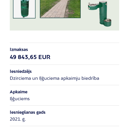
Izmaksas
49 843,65 EUR
Iesniedzējs
Dzirciema un Iļģuciema apkaimju biedrība
Apkaime
Iļģuciems
Iesniegšanas gads
2021. g.