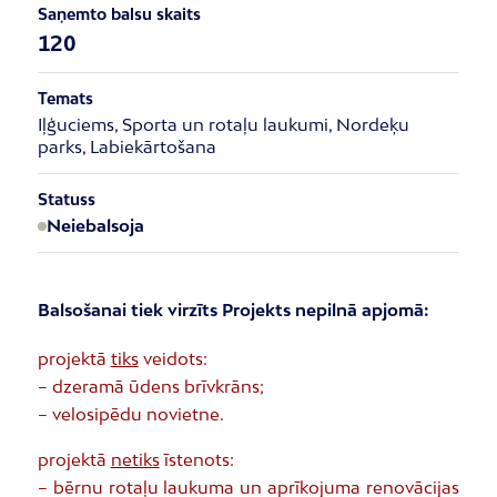
Saņemto balsu skaits
120
Temats
Iļģuciems, Sporta un rotaļu laukumi, Nordeķu
parks, Labiekārtošana
Statuss
Neiebalsoja
Balsošanai tiek virzīts Projekts nepilnā apjomā:
projektā
tiks
veidots:
– dzeramā ūdens brīvkrāns;
– velosipēdu novietne.
projektā
netiks
īstenots:
– bērnu rotaļu laukuma un aprīkojuma renovācijas