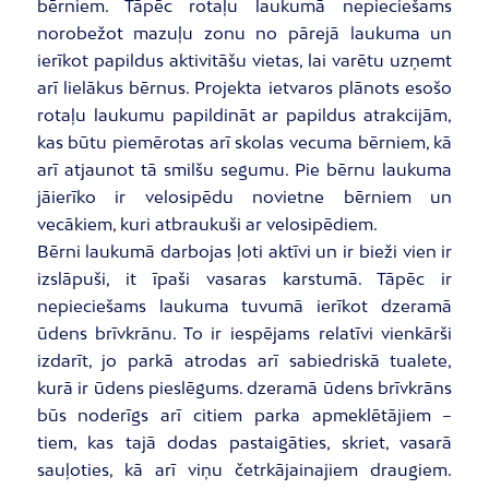
bērniem. Tāpēc rotaļu laukumā nepieciešams
norobežot mazuļu zonu no pārejā laukuma un
ierīkot papildus aktivitāšu vietas, lai varētu uzņemt
arī lielākus bērnus. Projekta ietvaros plānots esošo
rotaļu laukumu papildināt ar papildus atrakcijām,
kas būtu piemērotas arī skolas vecuma bērniem, kā
arī atjaunot tā smilšu segumu. Pie bērnu laukuma
jāierīko ir velosipēdu novietne bērniem un
vecākiem, kuri atbraukuši ar velosipēdiem.
Bērni laukumā darbojas ļoti aktīvi un ir bieži vien ir
izslāpuši, it īpaši vasaras karstumā. Tāpēc ir
nepieciešams laukuma tuvumā ierīkot dzeramā
ūdens brīvkrānu. To ir iespējams relatīvi vienkārši
izdarīt, jo parkā atrodas arī sabiedriskā tualete,
kurā ir ūdens pieslēgums. dzeramā ūdens brīvkrāns
būs noderīgs arī citiem parka apmeklētājiem –
tiem, kas tajā dodas pastaigāties, skriet, vasarā
sauļoties, kā arī viņu četrkājainajiem draugiem.