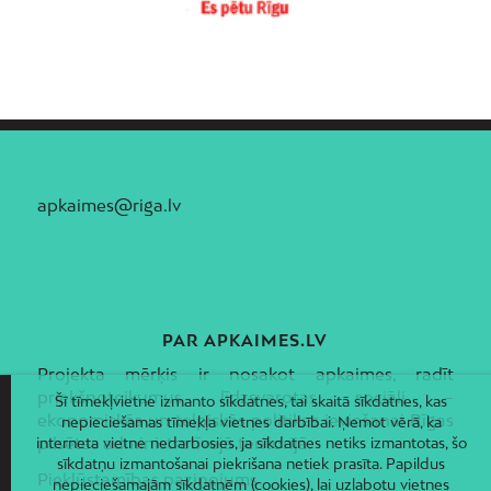
apkaimes@riga.lv
PAR APKAIMES.LV
Projekta mērķis ir nosakot apkaimes, radīt
priekšnoteikumus līdzsvarotas sociāli –
Šī tīmekļvietne izmanto sīkdatnes, tai skaitā sīkdatnes, kas
ekonomiskās un telpiskās politikas ieviešanai Rīgas
nepieciešamas tīmekļa vietnes darbībai. Ņemot vērā, ka
pilsētas administratīvajā teritorijā.
interneta vietne nedarbosies, ja sīkdatnes netiks izmantotas, šo
sīkdatņu izmantošanai piekrišana netiek prasīta. Papildus
Piekļūstamības paziņojums
nepieciešamajām sīkdatnēm (cookies), lai uzlabotu vietnes