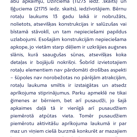
abu apkaimju, Dzirciema (11273 iedz. .skaits) un
Iļģuciema (21715 iedz. skaits), iedzīvotājiem. Bērnu
rotaļu laukums 13 gadu laikā ir nobružāts,
nolietots, atsevišķas konstrukcijas ir salūzušas vai
bīstamā stāvoklī, un tam nepieciešami papildus
uzlabojumi. Esošajām konstrukcijām nepieciešama
apkope, jo vietām starp dēļiem ir uzkrājies augsnes
slānis, kurā saaugušas sūnas, atsevišķas koka
detaļas ir bojājuši nokrišņi. Šobrīd izvietotajiem
rotaļu elementiem nav pārdomāti drošības aspekti
– šūpoles nav norobežotas no pārējām atrakcijām,
rotaļu laukuma smiltis ir izstaigātas un atsedz
aprīkojuma stiprinājumus. Parku apmeklē ne tikai
ģimenes ar bērniem, bet arī pusaudži, jo šajā
apkaimes daļā tā ir vienīgā arī pusaudžiem
piemērotā atpūtas vieta. Tomēr pusaudžiem
piemērotu aktivitāšu aprīkojuma laukumā ir par
maz un viņiem ciešā burzmā konkurēt ar mazajiem