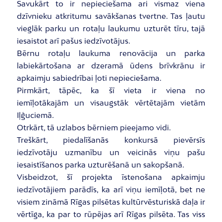
Savukārt to ir nepieciešama ari vismaz viena
dzīvnieku atkritumu savākšanas tvertne. Tas ļautu
vieglāk parku un rotaļu laukumu uzturēt tīru, tajā
iesaistot arī pašus iedzīvotājus.
Bērnu rotaļu laukuma renovācija un parka
labiekārtošana ar dzeramā ūdens brīvkrānu ir
apkaimju sabiedrībai ļoti nepieciešama.
Pirmkārt, tāpēc, ka šī vieta ir viena no
iemīļotākajām un visaugstāk vērtētajām vietām
Iļģuciemā.
Otrkārt, tā uzlabos bērniem pieejamo vidi.
Treškārt, piedalīšanās konkursā pievērsīs
iedzīvotāju uzmanību un veicinās viņu pašu
iesaistīšanos parka uzturēšanā un sakopšanā.
Visbeidzot, šī projekta īstenošana apkaimju
iedzīvotājiem parādīs, ka arī viņu iemīļotā, bet ne
visiem zināmā Rīgas pilsētas kultūrvēsturiskā daļa ir
vērtīga, ka par to rūpējas arī Rīgas pilsēta. Tas viss