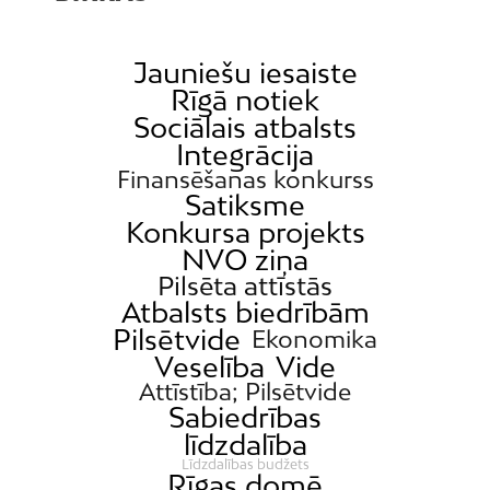
Jauniešu iesaiste
Rīgā notiek
Sociālais atbalsts
Integrācija
Finansēšanas konkurss
Satiksme
Konkursa projekts
NVO ziņa
Pilsēta attīstās
Atbalsts biedrībām
Pilsētvide
Ekonomika
Veselība
Vide
Attīstība; Pilsētvide
Sabiedrības
līdzdalība
Līdzdalības budžets
Rīgas domē