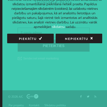
JAUNUMI E-PASTĀ
sīkdatņu izmantošanai piekrišana netiek prasīta. Papildus
Piesakies un saņem jaunāko informāciju savā e-pastā!
nepieciešamajām sīkdatnēm (cookies), lai uzlabotu vietnes
darbību un pakalpojumus, kā arī analizētu lietotājus un
pielāgotu saturu, šajā vietnē tiek izmantotas arī analītiskās
sīkdatnes, kas analizē vietnes darbību. Lai uzzinātu vairāk
apmeklējiet
sīkdatņu
sadaļu.
PIEKRĪTU
NEPIEKRĪTU
© 2026 AIC
Par projektu
Kontakti
Sīkdatņu politika