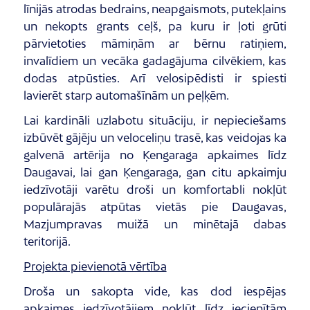
līnijās atrodas bedrains, neapgaismots, putekļains
un nekopts grants ceļš, pa kuru ir ļoti grūti
pārvietoties māmiņām ar bērnu ratiņiem,
invalīdiem un vecāka gadagājuma cilvēkiem, kas
dodas atpūsties. Arī velosipēdisti ir spiesti
lavierēt starp automašīnām un peļķēm.
Lai kardināli uzlabotu situāciju, ir nepieciešams
izbūvēt gājēju un veloceliņu trasē, kas veidojas ka
galvenā artērija no Ķengaraga apkaimes līdz
Daugavai, lai gan Ķengaraga, gan citu apkaimju
iedzīvotāji varētu droši un komfortabli nokļūt
populārajās atpūtas vietās pie Daugavas,
Mazjumpravas muižā un minētajā dabas
teritorijā.
Projekta pievienotā vērtība
Droša un sakopta vide, kas dod iespējas
apkaimes iedzīvotājiem nokļūt līdz iecienītām