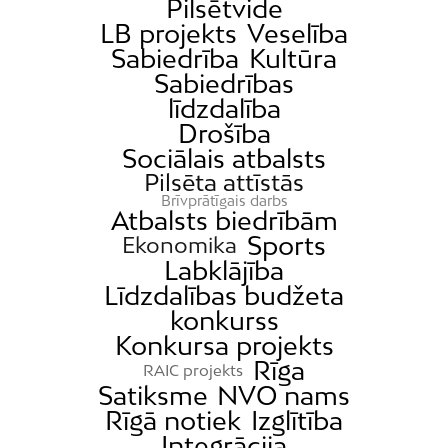
Pilsētvide
LB projekts
Veselība
Sabiedrība
Kultūra
Sabiedrības
līdzdalība
Drošība
Sociālais atbalsts
Pilsēta attīstās
Brīvprātīgais darbs
Atbalsts biedrībām
Sports
Ekonomika
Labklājība
Līdzdalības budžeta
konkurss
Konkursa projekts
Rīga
RAIC projekts
Satiksme
NVO nams
Rīgā notiek
Izglītība
Integrācija