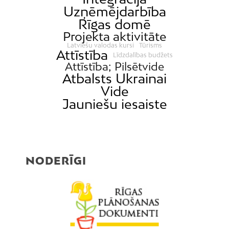
Uzņēmējdarbība
Rīgas domē
Projekta aktivitāte
Latviešu valodas kursi
Tūrisms
Attīstība
Līdzdalības budžets
Attīstība; Pilsētvide
Atbalsts Ukrainai
Vide
Jauniešu iesaiste
NODERĪGI