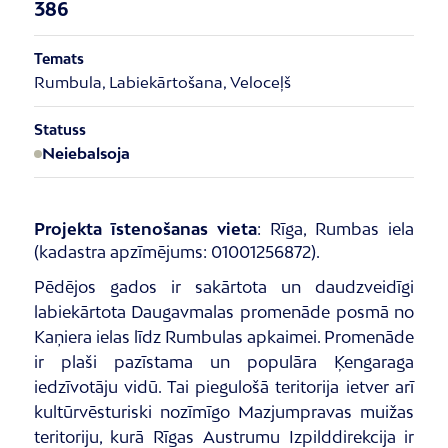
386
Temats
Rumbula, Labiekārtošana, Veloceļš
Statuss
Neiebalsoja
Projekta īstenošanas vieta
:
Rīga, Rumbas iela
(kadastra apzīmējums: 01001256872).
Pēdējos gados ir sakārtota un daudzveidīgi
labiekārtota Daugavmalas promenāde posmā no
Kaņiera ielas līdz Rumbulas apkaimei. Promenāde
ir plaši pazīstama un populāra Ķengaraga
iedzīvotāju vidū. Tai piegulošā teritorija ietver arī
kultūrvēsturiski nozīmīgo Mazjumpravas muižas
teritoriju, kurā Rīgas Austrumu Izpilddirekcija ir