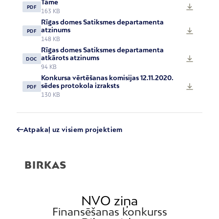
Tāme
PDF
163 KB
Rīgas domes Satiksmes departamenta
atzinums
PDF
148 KB
Rīgas domes Satiksmes departamenta
atkārots atzinums
DOC
94 KB
Konkursa vērtēšanas komisijas 12.11.2020.
sēdes protokola izraksts
PDF
130 KB
Atpakaļ uz visiem projektiem
BIRKAS
NVO ziņa
Finansēšanas konkurss