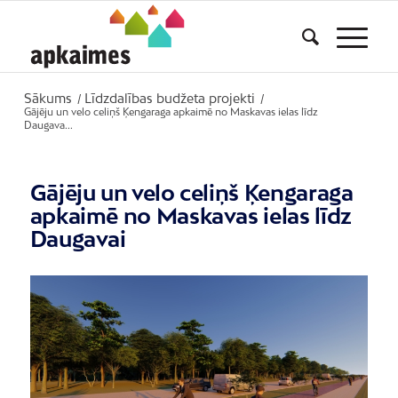
Sākums
Līdzdalības budžeta projekti
/
/
Gājēju un velo celiņš Ķengaraga apkaimē no Maskavas ielas līdz
Daugava...
Gājēju un velo celiņš Ķengaraga
apkaimē no Maskavas ielas līdz
Daugavai