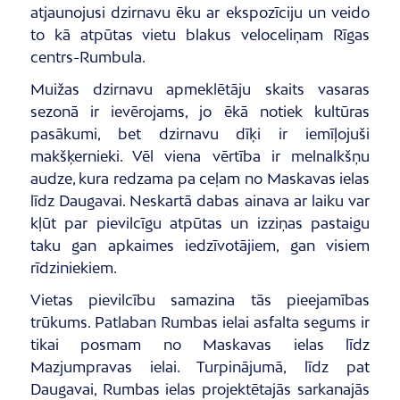
atjaunojusi dzirnavu ēku ar ekspozīciju un veido
to kā atpūtas vietu blakus veloceliņam Rīgas
centrs-Rumbula.
Muižas dzirnavu apmeklētāju skaits vasaras
sezonā ir ievērojams, jo ēkā notiek kultūras
pasākumi, bet dzirnavu dīķi ir iemīļojuši
makšķernieki. Vēl viena vērtība ir melnalkšņu
audze, kura redzama pa ceļam no Maskavas ielas
līdz Daugavai. Neskartā dabas ainava ar laiku var
kļūt par pievilcīgu atpūtas un izziņas pastaigu
taku gan apkaimes iedzīvotājiem, gan visiem
rīdziniekiem.
Vietas pievilcību samazina tās pieejamības
trūkums. Patlaban Rumbas ielai asfalta segums ir
tikai posmam no Maskavas ielas līdz
Mazjumpravas ielai. Turpinājumā, līdz pat
Daugavai, Rumbas ielas projektētajās sarkanajās