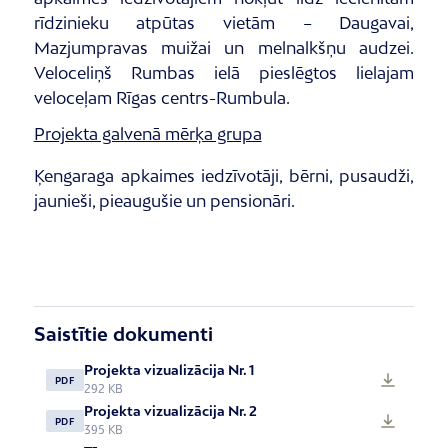
rīdzinieku atpūtas vietām – Daugavai,
Mazjumpravas muižai un melnalkšņu audzei.
Veloceliņš Rumbas ielā pieslēgtos lielajam
veloceļam Rīgas centrs-Rumbula.
Projekta galvenā mērķa grupa
Ķengaraga apkaimes iedzīvotāji, bērni, pusaudži,
jaunieši, pieaugušie un pensionāri.
Saistītie dokumenti
Projekta vizualizācija Nr. 1
PDF
292 KB
Projekta vizualizācija Nr. 2
PDF
395 KB