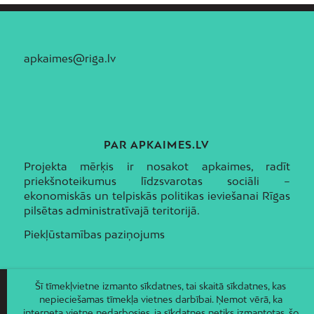
apkaimes@riga.lv
PAR APKAIMES.LV
Projekta mērķis ir nosakot apkaimes, radīt
priekšnoteikumus līdzsvarotas sociāli –
ekonomiskās un telpiskās politikas ieviešanai Rīgas
pilsētas administratīvajā teritorijā.
Piekļūstamības paziņojums
Šī tīmekļvietne izmanto sīkdatnes, tai skaitā sīkdatnes, kas
nepieciešamas tīmekļa vietnes darbībai. Ņemot vērā, ka
interneta vietne nedarbosies, ja sīkdatnes netiks izmantotas, šo