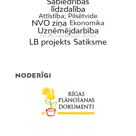
Sabiedrības
līdzdalība
Attīstība; Pilsētvide
NVO ziņa
Ekonomika
Uzņēmējdarbība
Latviešu valodas kursi
Tūrisms
LB projekts
Satiksme
NODERĪGI