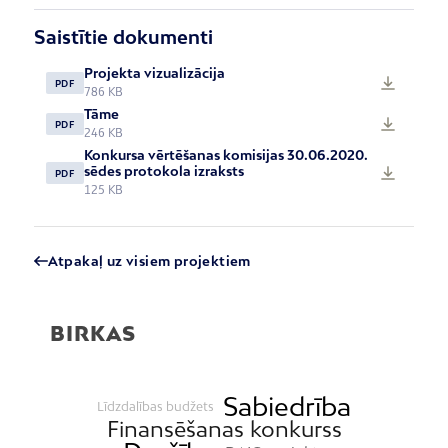
Saistītie dokumenti
Projekta vizualizācija
PDF
786 KB
Tāme
PDF
246 KB
Konkursa vērtēšanas komisijas 30.06.2020.
sēdes protokola izraksts
PDF
125 KB
Atpakaļ uz visiem projektiem
BIRKAS
Sabiedrība
Līdzdalības budžets
Finansēšanas konkurss