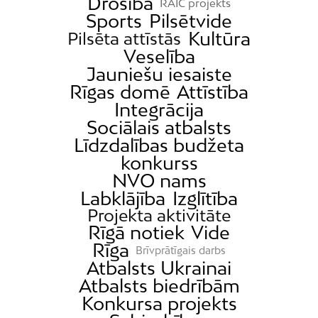
Drošība
RAIC projekts
Sports
Pilsētvide
Kultūra
Pilsēta attīstās
Veselība
Jauniešu iesaiste
Rīgas domē
Attīstība
Integrācija
Sociālais atbalsts
Līdzdalības budžeta
konkurss
NVO nams
Labklājība
Izglītība
Projekta aktivitāte
Rīgā notiek
Vide
Rīga
Brīvprātīgais darbs
Atbalsts Ukrainai
Atbalsts biedrībām
Konkursa projekts