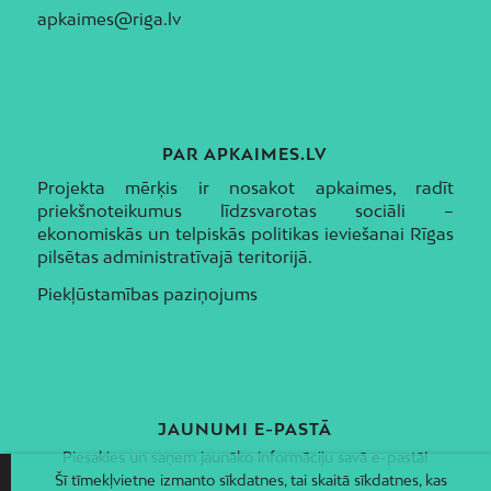
apkaimes@riga.lv
PAR APKAIMES.LV
Projekta mērķis ir nosakot apkaimes, radīt
priekšnoteikumus līdzsvarotas sociāli –
ekonomiskās un telpiskās politikas ieviešanai Rīgas
pilsētas administratīvajā teritorijā.
Piekļūstamības paziņojums
JAUNUMI E-PASTĀ
Piesakies un saņem jaunāko informāciju savā e-pastā!
Šī tīmekļvietne izmanto sīkdatnes, tai skaitā sīkdatnes, kas