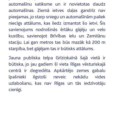
automašīnu satiksme un ir novietotas daudz
automašīnas. Ziemā ietves daļas gandrīz nav
pieejamas, jo starp sniegu un automašīnām paliek
niecīgs attālums, kas liedz izmantot šo ietvi. Šis
savienojums nodrošinās ērtāku gājēju un velo
kustību, savienojot Brīvības ielu un Zemitānu
staciju. Lai gan metros tas būs mazāk kā 200 m
starpība, bet gājējam tas ir būtisks attālums.
Jauna publiska telpa Grīziņkalnā šajā vietā ir
būtiska, jo jau gadiem šī vieta Rīgas vēsturiskajā
centrā ir degredēta. Apkārtējo zemes gabalu
īpašnieki ilgstoši neveic nekādu vides
uzlabošanu, kas nav Rīgas un tās iedzīvotāju
cienīgi.