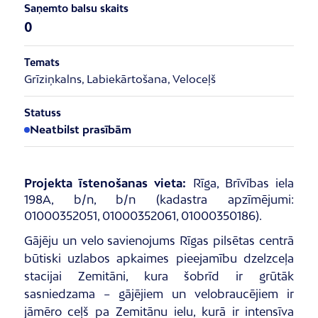
Saņemto balsu skaits
0
Temats
Grīziņkalns, Labiekārtošana, Veloceļš
Statuss
Neatbilst prasībām
Projekta īstenošanas vieta:
Rīga, Brīvības iela
198A, b/n, b/n (kadastra apzīmējumi:
01000352051, 01000352061, 01000350186).
Gājēju un velo savienojums Rīgas pilsētas centrā
būtiski uzlabos apkaimes pieejamību dzelzceļa
stacijai Zemitāni, kura šobrīd ir grūtāk
sasniedzama – gājējiem un velobraucējiem ir
jāmēro ceļš pa Zemitānu ielu, kurā ir intensīva