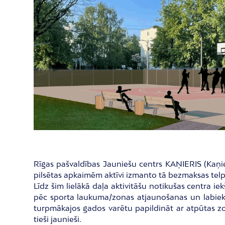
Rīgas pašvaldības Jauniešu centrs KAŅIERIS (Kaņier
pilsētas apkaimēm aktīvi izmanto tā bezmaksas tel
Līdz šim lielākā daļa aktivitāšu notikušas centra ie
pēc sporta laukuma/zonas atjaunošanas un labiekārt
turpmākajos gados varētu papildināt ar atpūtas zonu
tieši jaunieši.