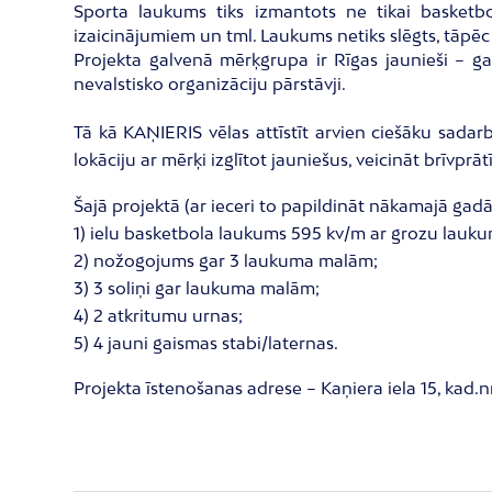
Sporta laukums tiks izmantots ne tikai basketb
izaicinājumiem un tml. Laukums netiks slēgts, tāpēc t
Projekta galvenā mērķgrupa ir Rīgas jaunieši – gan
nevalstisko organizāciju pārstāvji.
Tā kā KAŅIERIS vēlas attīstīt arvien ciešāku sadar
lokāciju ar mērķi izglītot jauniešus, veicināt brīvp
Šajā projektā (ar ieceri to papildināt nākamajā gadā
1) ielu basketbola laukums 595 kv/m ar grozu lauk
2) nožogojums gar 3 laukuma malām;
3) 3 soliņi gar laukuma malām;
4) 2 atkritumu urnas;
5) 4 jauni gaismas stabi/laternas.
Projekta īstenošanas adrese – Kaņiera iela 15, kad.