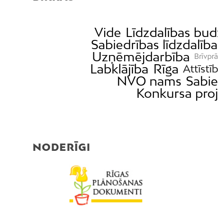
Vide
Līdzdalības bu
Sabiedrības līdzdalība
Uzņēmējdarbība
Brīvprā
Labklājība
Rīga
Attīstī
NVO nams
Sabie
Konkursa proj
NODERĪGI