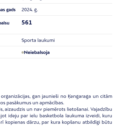
2024. g.
nas gads
561
balsu
Sporta laukumi
Neiebalsoja
s organizācijas, gan jaunieši no Ķengaraga un citām
kotos pasākumus un apmācības.
jis, aizaudzis un nav piemērots lietošanai. Vajadzību
jot ideju par ielu basketbola laukuma izveidi, kuru
 arī kopienas dārzu, par kura kopšanu atbildīgi būtu