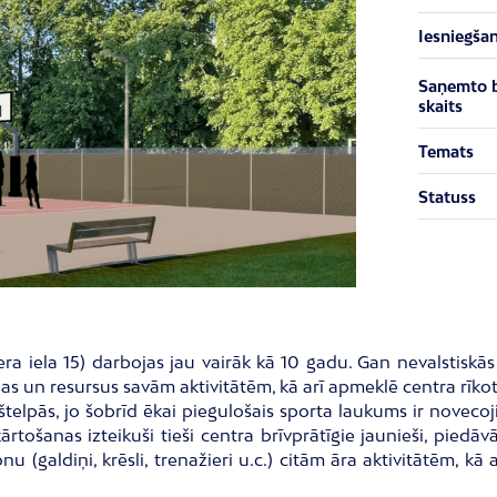
Iesniegša
Saņemto 
skaits
Temats
Statuss
a iela 15) darbojas jau vairāk kā 10 gadu. Gan nevalstiskā
pas un resursus savām aktivitātēm, kā arī apmeklē centra rī
kštelpās, jo šobrīd ēkai piegulošais sporta laukums ir noveco
ošanas izteikuši tieši centra brīvprātīgie jaunieši, piedāvā
 (galdiņi, krēsli, trenažieri u.c.) citām āra aktivitātēm, kā