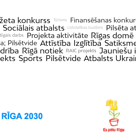
džeta konkurss
Finansēšanas konkur
Tūrisms
Sociālais atbalsts
Pilsēta a
Līdzdalības budžets
Rīgas domē
Projekta aktivitāte
tīgais darbs
Attīstība
Izglītība
Satiksm
ba; Pilsētvide
drība
Rīgā notiek
Jauniešu i
RAIC projekts
ekts
Sports
Pilsētvide
Atbalsts Ukrai