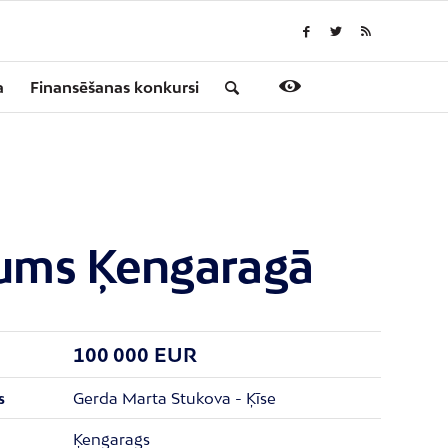
a
Finansēšanas konkursi
kums Ķengaragā
100 000 EUR
Gerda Marta Stukova - Ķīse
s
Ķengarags