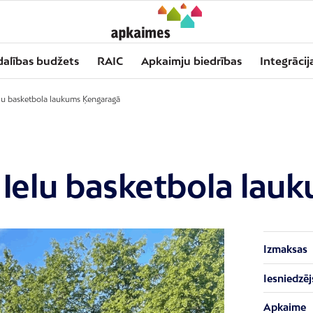
dalības budžets
RAIC
Apkaimju biedrības
Integrācij
elu basketbola laukums Ķengaragā
 Ielu basketbola lau
Izmaksas
Iesniedzēj
Apkaime