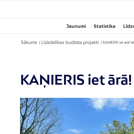
Jaunumi
Statistika
Līdz
Sākums
Līdzdalības budžeta projekti
/
/
KAŅIERIS iet ārā! I
KAŅIERIS iet ārā!