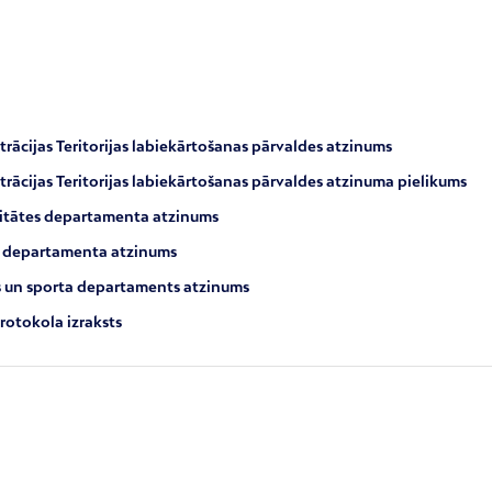
trācijas Teritorijas labiekārtošanas pārvaldes atzinums
trācijas Teritorijas labiekārtošanas pārvaldes atzinuma pielikums
ilitātes departamenta atzinums
bas departamenta atzinums
ras un sporta departaments atzinums
rotokola izraksts