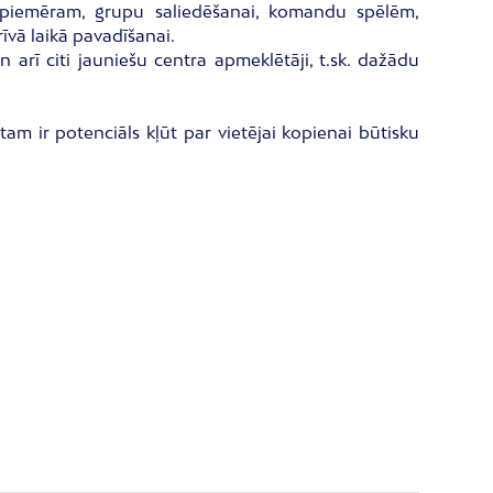
, piemēram, grupu saliedēšanai, komandu spēlēm,
rīvā laikā pavadīšanai.
 arī citi jauniešu centra apmeklētāji, t.sk. dažādu
am ir potenciāls kļūt par vietējai kopienai būtisku