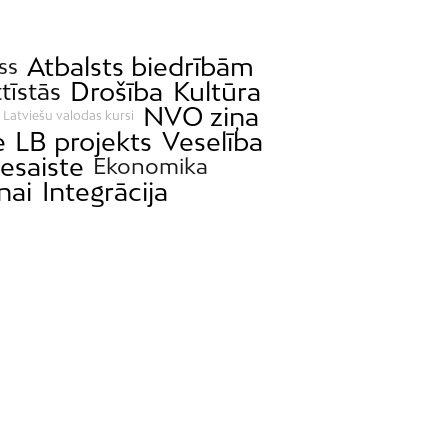
Atbalsts biedrībām
ss
Drošība
Kultūra
ttīstās
NVO ziņa
Latviešu valodas kursi
e
LB projekts
Veselība
esaiste
Ekonomika
nai
Integrācija