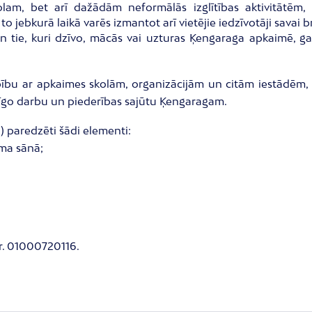
olam, bet arī dažādām neformālās izglītības aktivitātēm
o jebkurā laikā varēs izmantot arī vietējie iedzīvotāji savai b
 tie, kuri dzīvo, mācās vai uzturas Ķengaraga apkaimē, gan
bību ar apkaimes skolām, organizācijām un citām iestādēm, t
rātīgo darbu un piederības sajūtu Ķengaragam.
) paredzēti šādi elementi:
uma sānā;
nr. 01000720116.