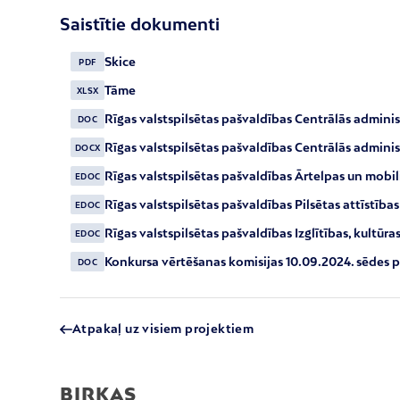
Saistītie dokumenti
Skice
PDF
Tāme
XLSX
Rīgas valstspilsētas pašvaldības Centrālās adminis
DOC
Rīgas valstspilsētas pašvaldības Centrālās adminis
DOCX
Rīgas valstspilsētas pašvaldības Ārtelpas un mob
EDOC
Rīgas valstspilsētas pašvaldības Pilsētas attīstī
EDOC
Rīgas valstspilsētas pašvaldības Izglītības, kultū
EDOC
Konkursa vērtēšanas komisijas 10.09.2024. sēdes p
DOC
Atpakaļ uz visiem projektiem
BIRKAS