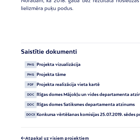
Norādām, ka 2018. gadā bez rezultāta noslēdzās R
lielizmēra puķu podus.
Saistītie dokumenti
Projekta vizualizācija
PNG
Projekta tāme
PNG
Projekta realizācija vieta kartē
PDF
Rīgas domes Mājokļu un vides departamenta atz
DOC
Rīgas domes Satiksmes departamenta atzinums
DOC
Konkursa vērtēšanas komisijas 25.07.2019. sēdes p
DOCX
Atpakaļ uz visiem projektiem