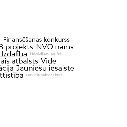
s
Finansēšanas konkurss
B projekts
NVO nams
īdzdalība
Līdzdalības budžets
ais atbalsts
Vide
ācija
Jauniešu iesaiste
ttīstība
Latviešu valodas kursi