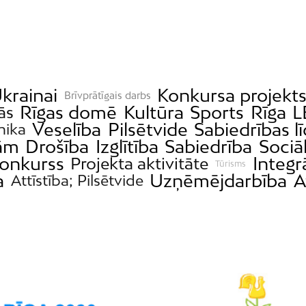
krainai
Konkursa projekt
Brīvprātīgais darbs
Rīgas domē
Kultūra
Sports
Rīga
L
ās
Veselība
Pilsētvide
Sabiedrības l
ika
bām
Drošība
Izglītība
Sabiedrība
Sociāl
konkurss
Integr
Projekta aktivitāte
Tūrisms
a
Uzņēmējdarbība
A
Attīstība; Pilsētvide