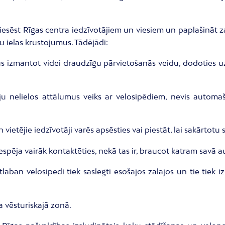
 piesēst Rīgas centra iedzīvotājiem un viesiem un paplašināt 
u ielas krustojumus. Tādējādi:
esus izmantot videi draudzīgu pārvietošanās veidu, dodoties
tāju nelielos attālumus veiks ar velosipēdiem, nevis autom
n vietējie iedzīvotāji varēs apsēsties vai piestāt, lai sakārtot
iespēja vairāk kontaktēties, nekā tas ir, braucot katram savā 
laban velosipēdi tiek saslēgti esošajos zālājos un tie tiek iz
a vēsturiskajā zonā.