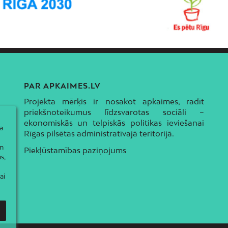
PAR APKAIMES.LV
Projekta mērķis ir nosakot apkaimes, radīt
priekšnoteikumus līdzsvarotas sociāli –
ekonomiskās un telpiskās politikas ieviešanai
a
Rīgas pilsētas administratīvajā teritorijā.
ām
Piekļūstamības paziņojums
s,
ai