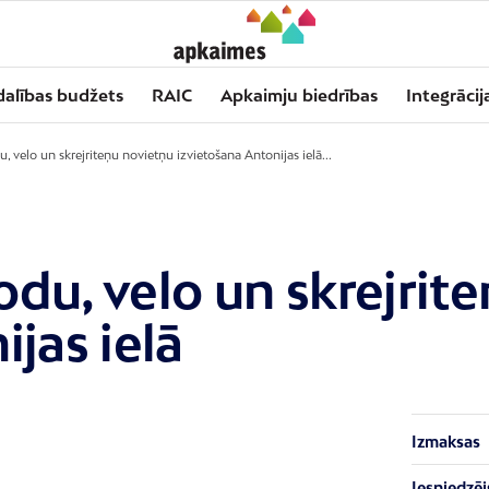
dalības budžets
RAIC
Apkaimju biedrības
Integrācij
 velo un skrejriteņu novietņu izvietošana Antonijas ielā...
du, velo un skrejrit
jas ielā
Izmaksas
Iesniedzēj