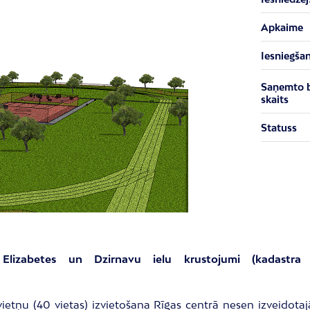
Apkaime
Iesniegša
Saņemto 
skaits
Statuss
as, Elizabetes un Dzirnavu ielu krustojumi (kadast
ietņu (40 vietas) izvietošana Rīgas centrā nesen izveidotaj