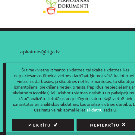
apkaimes@riga.lv
Šī tīmekļvietne izmanto sīkdatnes, tai skaitā sīkdatnes, kas
nepieciešamas tīmekļa vietnes darbībai. Ņemot vērā, ka internet
vietne nedarbosies, ja sīkdatnes netiks izmantotas, šo sīkdatņu
izmantošanai piekrišana netiek prasīta. Papildus nepieciešamaj
sīkdatnēm (cookies), lai uzlabotu vietnes darbību un pakalpojumu
kā arī analizētu lietotājus un pielāgotu saturu, šajā vietnē tiek
izmantotas arī analītiskās sīkdatnes, kas analizē vietnes darbību. L
uzzinātu vairāk apmeklējiet
sīkdatņu
sadaļu.
PIEKRĪTU
NEPIEKRĪTU