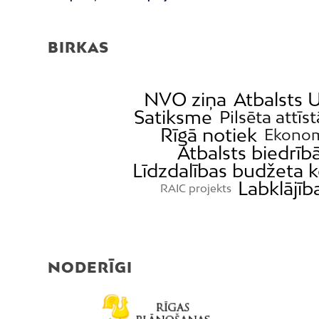
BIRKAS
NVO ziņa
Atbalsts U
Satiksme
Pilsēta attīst
Rīgā notiek
Ekonom
Atbalsts biedrī
Līdzdalības budžeta 
Labklājīb
RAIC projekts
NODERĪGI