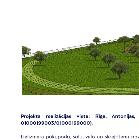
Projekta realizācijas vieta: Rīga, Antonij
01000199003/01000199000
).
Lielizmēra puķupodu, solu, velo un skrejriteņu nov