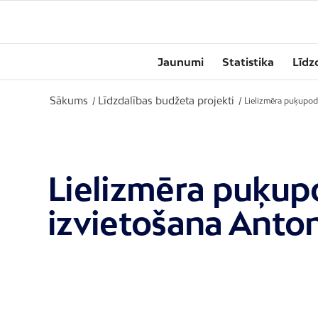
Jaunumi
Statistika
Līdz
Sākums
Līdzdalības budžeta projekti
/
/
Lielizmēra puķupodu,
Lielizmēra puķupo
izvietošana Antoni