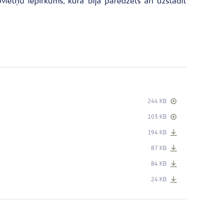
ietņu iepirkums, kurā bija paredzēts arī uzstādīt
244 KB
103 KB
194 KB
87 KB
84 KB
24 KB