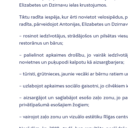
Elizabetes un Dzirnavu ielas krustojumos.
Tiktu radīta iespēja, kur ērti novietot velosipēdus,
radīta, pārveidojot Antonijas, Elizabetes un Dzirnav
– rosinot iedzīvotājus, strādājošos un pilsētas vi
restorānus un bārus;
– palielinot apkaimes drošību, jo vairāk iedzīvo
novietnes un puķupodi kalpotu kā aizsargbarjera;
– tūristi, grūtnieces, jaunie vecāki ar bērnu ratiem u
– uzlabojot apkaimes sociālo gaisotni, jo cilvēkiem 
– aizsargājot un saglabājot esošo zaļo zonu, jo pat
privātīpašumā esošajiem žogiem;
– vairojot zaļo zonu un vizuālo estētiku Rīgas centr