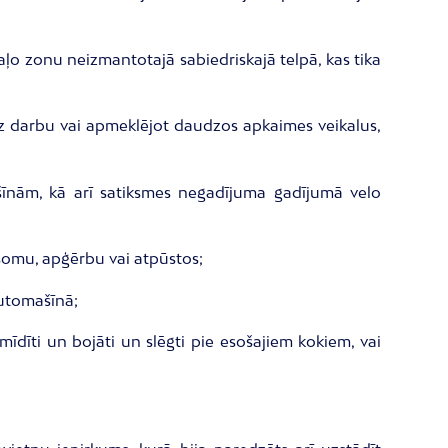
zaļo zonu neizmantotajā sabiedriskajā telpā, kas tika
 uz darbu vai apmeklējot daudzos apkaimes veikalus,
ašīnām, kā arī satiksmes negadījuma gadījumā velo
u somu, apģērbu vai atpūstos;
automašīnā;
mīdīti un bojāti un slēgti pie esošajiem kokiem, vai