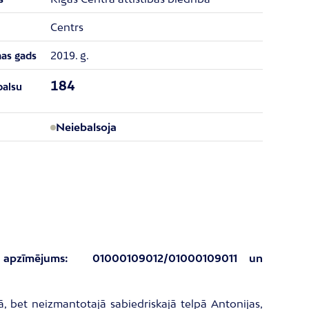
Centrs
2019. g.
nas gads
184
balsu
Neiebalsoja
ra apzīmējums:
​ 01000109012/01000109011 un
ā, bet neizmantotajā sabiedriskajā telpā Antonijas,