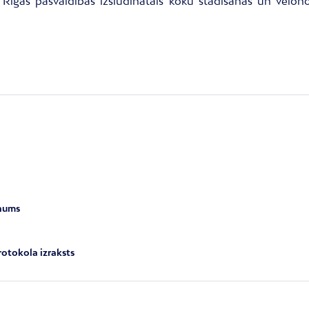
īgas pašvaldības izsludinātais koku stādīšanas un velonov
inums
rotokola izraksts