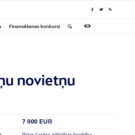
a
Finansēšanas konkursi
eņu novietņu
7 000 EUR
Rīgas Centra attīstības biedrība
s