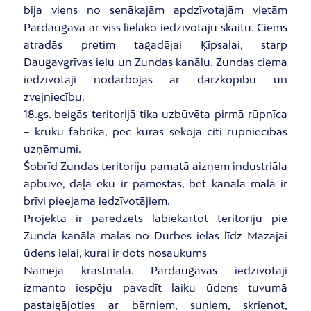
bija viens no senākajām apdzīvotajām vietām
Pārdaugavā ar viss lielāko iedzīvotāju skaitu. Ciems
atradās pretim tagadējai Ķīpsalai, starp
Daugavgrīvas ielu un Zundas kanālu. Zundas ciema
iedzīvotāji nodarbojās ar dārzkopību un
zvejniecību.
18.gs. beigās teritorijā tika uzbūvēta pirmā rūpnīca
– krūku fabrika, pēc kuras sekoja citi rūpniecības
uzņēmumi.
Šobrīd Zundas teritoriju pamatā aizņem industriāla
apbūve, daļa ēku ir pamestas, bet kanāla mala ir
brīvi pieejama iedzīvotājiem.
Projektā ir paredzēts labiekārtot teritoriju pie
Zunda kanāla malas no Durbes ielas līdz Mazajai
ūdens ielai, kurai ir dots nosaukums
Nameja krastmala. Pārdaugavas iedzīvotāji
izmanto iespēju pavadīt laiku ūdens tuvumā
pastaigājoties ar bērniem, suņiem, skrienot,