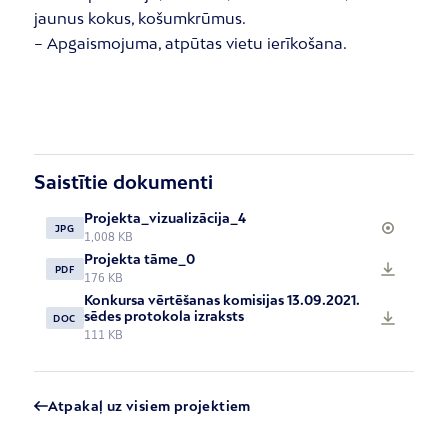
jaunus kokus, košumkrūmus.
– Apgaismojuma, atpūtas vietu ierīkošana.
Saistītie dokumenti
Projekta_vizualizācija_4
JPG
1,008 KB
Projekta tāme_0
PDF
176 KB
Konkursa vērtēšanas komisijas 13.09.2021.
sēdes protokola izraksts
DOC
111 KB
Atpakaļ uz visiem projektiem