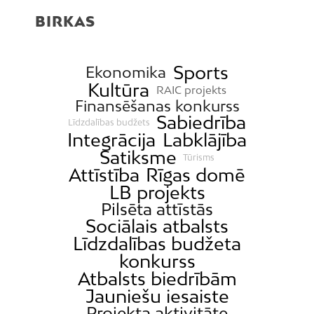
BIRKAS
Sports
Ekonomika
Kultūra
RAIC projekts
Finansēšanas konkurss
Sabiedrība
Līdzdalības budžets
Integrācija
Labklājība
Satiksme
Tūrisms
Attīstība
Rīgas domē
LB projekts
Pilsēta attīstās
Sociālais atbalsts
Līdzdalības budžeta
konkurss
Atbalsts biedrībām
Jauniešu iesaiste
Projekta aktivitāte