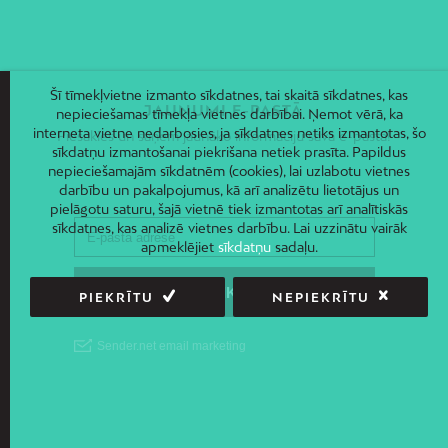
Šī tīmekļvietne izmanto sīkdatnes, tai skaitā sīkdatnes, kas
JAUNUMI E-PASTĀ
nepieciešamas tīmekļa vietnes darbībai. Ņemot vērā, ka
interneta vietne nedarbosies, ja sīkdatnes netiks izmantotas, šo
Piesakies un saņem jaunāko informāciju savā e-pastā!
sīkdatņu izmantošanai piekrišana netiek prasīta. Papildus
nepieciešamajām sīkdatnēm (cookies), lai uzlabotu vietnes
darbību un pakalpojumus, kā arī analizētu lietotājus un
pielāgotu saturu, šajā vietnē tiek izmantotas arī analītiskās
sīkdatnes, kas analizē vietnes darbību. Lai uzzinātu vairāk
apmeklējiet
sīkdatņu
sadaļu.
PIEKRĪTU
NEPIEKRĪTU