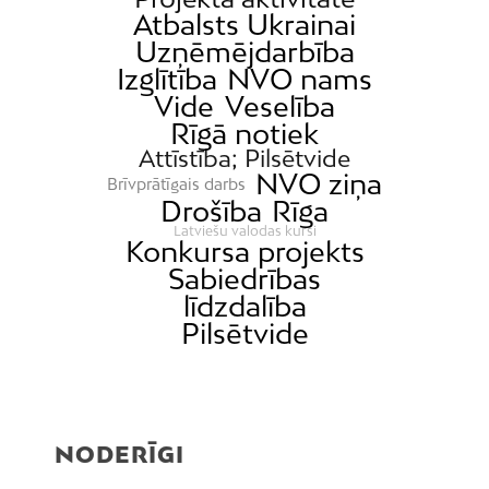
Atbalsts Ukrainai
Uzņēmējdarbība
Izglītība
NVO nams
Vide
Veselība
Rīgā notiek
Attīstība; Pilsētvide
NVO ziņa
Brīvprātīgais darbs
Drošība
Rīga
Latviešu valodas kursi
Konkursa projekts
Sabiedrības
līdzdalība
Pilsētvide
NODERĪGI