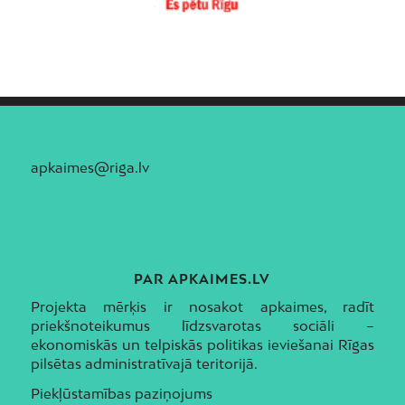
apkaimes@riga.lv
PAR APKAIMES.LV
Projekta mērķis ir nosakot apkaimes, radīt
priekšnoteikumus līdzsvarotas sociāli –
ekonomiskās un telpiskās politikas ieviešanai Rīgas
pilsētas administratīvajā teritorijā.
Piekļūstamības paziņojums