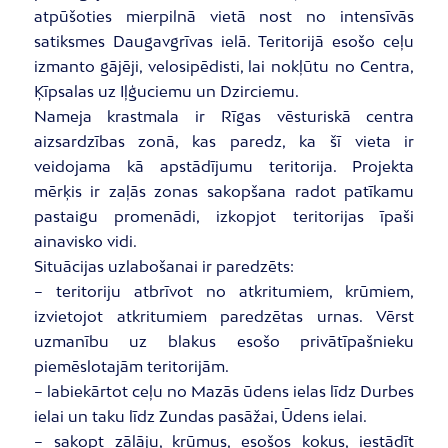
atpūšoties mierpilnā vietā nost no intensīvās
satiksmes Daugavgrīvas ielā. Teritorijā esošo ceļu
izmanto gājēji, velosipēdisti, lai nokļūtu no Centra,
Ķīpsalas uz Iļģuciemu un Dzirciemu.
Nameja krastmala ir Rīgas vēsturiskā centra
aizsardzības zonā, kas paredz, ka šī vieta ir
veidojama kā apstādījumu teritorija. Projekta
mērķis ir zaļās zonas sakopšana radot patīkamu
pastaigu promenādi, izkopjot teritorijas īpaši
ainavisko vidi.
Situācijas uzlabošanai ir paredzēts:
– teritoriju atbrīvot no atkritumiem, krūmiem,
izvietojot atkritumiem paredzētas urnas. Vērst
uzmanību uz blakus esošo privātīpašnieku
piemēslotajām teritorijām.
– labiekārtot ceļu no Mazās ūdens ielas līdz Durbes
ielai un taku līdz Zundas pasāžai, Ūdens ielai.
– sakopt zālāju, krūmus, esošos kokus, iestādīt