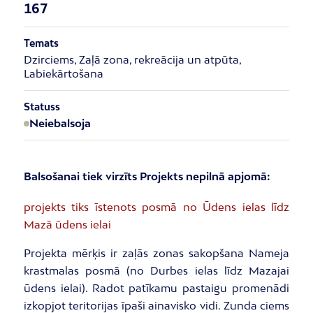
167
Temats
Dzirciems, Zaļā zona, rekreācija un atpūta,
Labiekārtošana
Statuss
Neiebalsoja
Balsošanai tiek virzīts Projekts nepilnā apjomā:
projekts tiks īstenots posmā no Ūdens ielas līdz
Mazā ūdens ielai
Projekta mērķis ir zaļās zonas sakopšana Nameja
krastmalas posmā (no Durbes ielas līdz Mazajai
ūdens ielai). Radot patīkamu pastaigu promenādi
izkopjot teritorijas īpaši ainavisko vidi. Zunda ciems