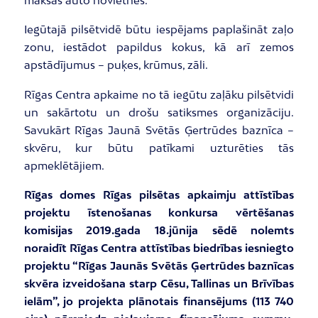
Iegūtajā pilsētvidē būtu iespējams paplašināt zaļo
zonu, iestādot papildus kokus, kā arī zemos
apstādījumus – puķes, krūmus, zāli.
Rīgas Centra apkaime no tā iegūtu zaļāku pilsētvidi
un sakārtotu un drošu satiksmes organizāciju.
Savukārt Rīgas Jaunā Svētās Ģertrūdes baznīca –
skvēru, kur būtu patīkami uzturēties tās
apmeklētājiem.
Rīgas domes Rīgas pilsētas apkaimju attīstības
projektu īstenošanas konkursa vērtēšanas
komisijas 2019.gada 18.jūnija sēdē nolemts
noraidīt
Rīgas Centra attīstības biedrības
iesniegto
projektu “Rīgas Jaunās Svētās Ģertrūdes baznīcas
skvēra izveidošana starp Cēsu, Tallinas un Brīvības
ielām”, jo projekta plānotais finansējums (113 740