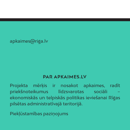
apkaimes@riga.lv
PAR APKAIMES.LV
Projekta mērķis ir nosakot apkaimes, radīt
priekšnoteikumus līdzsvarotas sociāli –
ekonomiskās un telpiskās politikas ieviešanai Rīgas
pilsētas administratīvajā teritorijā.
Piekļūstamības paziņojums