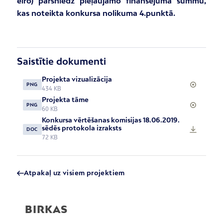
eiro) pārsniedz pieļaujamo finansējuma summu,
kas noteikta konkursa nolikuma 4.punktā.
Saistītie dokumenti
Projekta vizualizācija
PNG
434 KB
Projekta tāme
PNG
60 KB
Konkursa vērtēšanas komisijas 18.06.2019.
sēdēs protokola izraksts
DOC
72 KB
Atpakaļ uz visiem projektiem
BIRKAS