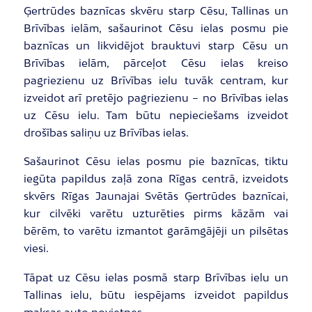
Ģertrūdes baznīcas skvēru starp Cēsu, Tallinas un
Brīvības ielām, sašaurinot Cēsu ielas posmu pie
baznīcas un likvidējot brauktuvi starp Cēsu un
Brīvības ielām, pārceļot Cēsu ielas kreiso
pagriezienu uz Brīvības ielu tuvāk centram, kur
izveidot arī pretējo pagriezienu – no Brīvības ielas
uz Cēsu ielu. Tam būtu nepieciešams izveidot
drošības saliņu uz Brīvības ielas.
Sašaurinot Cēsu ielas posmu pie baznīcas, tiktu
iegūta papildus zaļā zona Rīgas centrā, izveidots
skvērs Rīgas Jaunajai Svētās Ģertrūdes baznīcai,
kur cilvēki varētu uzturēties pirms kāzām vai
bērēm, to varētu izmantot garāmgājēji un pilsētas
viesi.
Tāpat uz Cēsu ielas posmā starp Brīvības ielu un
Tallinas ielu, būtu iespējams izveidot papildus
maksas auto novietnes.