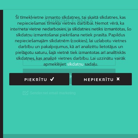
Šī tīmekļvietne izmanto sīkdatnes, tai skaitā sīkdatnes, kas
JAUNUMI E-PASTĀ
nepieciešamas tīmekļa vietnes darbībai. Ņemot vērā, ka
Piesakies un saņem jaunāko informāciju savā e-pastā!
interneta vietne nedarbosies, ja sīkdatnes netiks izmantotas, šo
sīkdatņu izmantošanai piekrišana netiek prasīta. Papildus
nepieciešamajām sīkdatnēm (cookies), lai uzlabotu vietnes
darbību un pakalpojumus, kā arī analizētu lietotājus un
pielāgotu saturu, šajā vietnē tiek izmantotas arī analītiskās
sīkdatnes, kas analizē vietnes darbību. Lai uzzinātu vairāk
apmeklējiet
sīkdatņu
sadaļu.
PIEKRĪTU
NEPIEKRĪTU