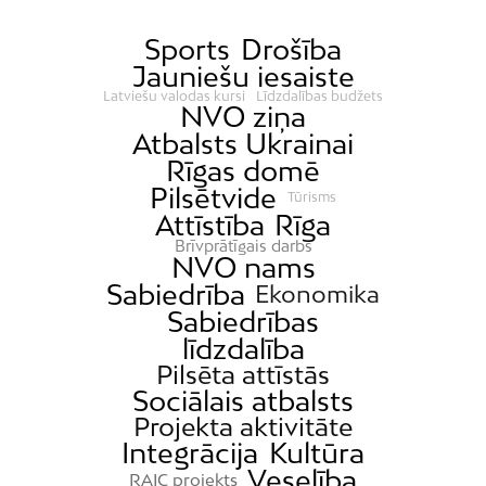
Sports
Drošība
Jauniešu iesaiste
Latviešu valodas kursi
Līdzdalības budžets
NVO ziņa
Atbalsts Ukrainai
Rīgas domē
Pilsētvide
Tūrisms
Attīstība
Rīga
Brīvprātīgais darbs
NVO nams
Sabiedrība
Ekonomika
Sabiedrības
līdzdalība
Pilsēta attīstās
Sociālais atbalsts
Projekta aktivitāte
Integrācija
Kultūra
Veselība
RAIC projekts