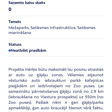
Saņemto balsu skaits
0
Temats
Mežaparks, Satiksmes infrastruktūra, Satiksmes
mierināšana
Statuss
Neatbilst prasībām
Projekta mērķis būtu maksimāli īsu posmu atrasties
ar auto uz gājēju zonas. Vēlamies atjaunot
vēsturisko auto iebrauktuvi parkā kafejnīcas
piegādēm un iedzīvotajiem no Zoo puses. Lai
samazinātu pārvietošanos gājēju zonā no 2.9 km
(iebraukšana no Viestura prospekta) uz 550m (no
Zoo puses). Pašlaik nikni ir gan gājēji/parka
apmeklētāji, gan auto braucēji! Ņemot vērā faktu,