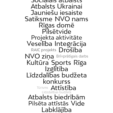
Atbalsts Ukrainai
Jauniešu iesaiste
Satiksme
NVO nams
Rīgas domē
Pilsētvide
Projekta aktivitāte
Veselība
Integrācija
Drošība
RAIC projekts
NVO ziņa
Brīvprātīgais darbs
Kultūra
Sports
Rīga
Izglītība
Līdzdalības budžeta
konkurss
Attīstība
Tūrisms
Līdzdalības budžets
Atbalsts biedrībām
Vide
Pilsēta attīstās
Labklājība