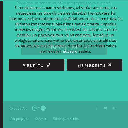
Piesakies un saņem jaunāko informāciju savā e-pastā!
Šī tīmekļvietne izmanto sīkdatnes, tai skaitā sīkdatnes, kas
nepieciešamas tīmekļa vietnes darbībai. Ņemot vērā, ka
interneta vietne nedarbosies, ja sīkdatnes netiks izmantotas, šo
sīkdatņu izmantošanai piekrišana netiek prasīta. Papildus
nepieciešamajām sīkdatnēm (cookies), lai uzlabotu vietnes
darbību un pakalpojumus, kā arī analizētu lietotājus un
pielāgotu saturu, šajā vietnē tiek izmantotas arī analītiskās
sīkdatnes, kas analizē vietnes darbību. Lai uzzinātu vairāk
apmeklējiet
sīkdatņu
sadaļu.
PIEKRĪTU
NEPIEKRĪTU
© 2026 AIC
Par projektu
Kontakti
Sīkdatņu politika