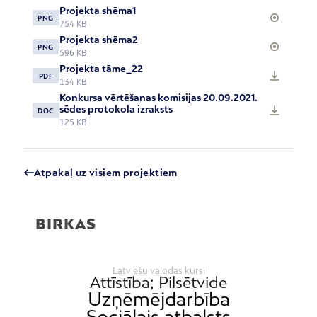
Projekta shēma1
PNG
754 KB
Projekta shēma2
PNG
596 KB
Projekta tāme_22
PDF
134 KB
Konkursa vērtēšanas komisijas 20.09.2021.
sēdes protokola izraksts
DOC
125 KB
Atpakaļ uz visiem projektiem
BIRKAS
Latviešu valodas kursi
Attīstība; Pilsētvide
Uzņēmējdarbība
Sociālais atbalsts