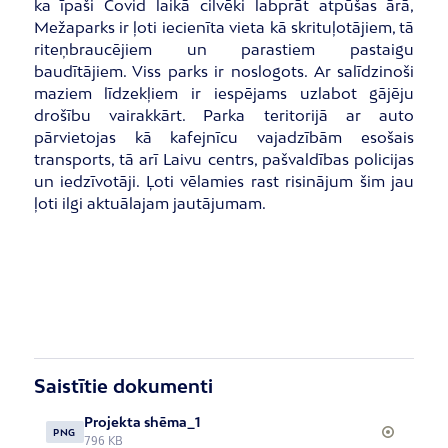
ka īpaši Covid laikā cilvēki labprāt atpūšas ārā,
Mežaparks ir ļoti iecienīta vieta kā skrituļotājiem, tā
riteņbraucējiem un parastiem pastaigu
baudītājiem. Viss parks ir noslogots. Ar salīdzinoši
maziem līdzekļiem ir iespējams uzlabot gājēju
drošību vairakkārt. Parka teritorijā ar auto
pārvietojas kā kafejnīcu vajadzībām esošais
transports, tā arī Laivu centrs, pašvaldības policijas
un iedzīvotāji. Ļoti vēlamies rast risinājum šim jau
ļoti ilgi aktuālajam jautājumam.
Saistītie dokumenti
Projekta shēma_1
PNG
796 KB