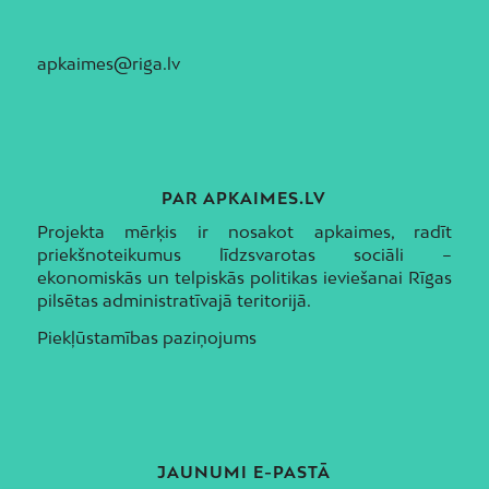
apkaimes@riga.lv
PAR APKAIMES.LV
Projekta mērķis ir nosakot apkaimes, radīt
priekšnoteikumus līdzsvarotas sociāli –
ekonomiskās un telpiskās politikas ieviešanai Rīgas
pilsētas administratīvajā teritorijā.
Piekļūstamības paziņojums
JAUNUMI E-PASTĀ