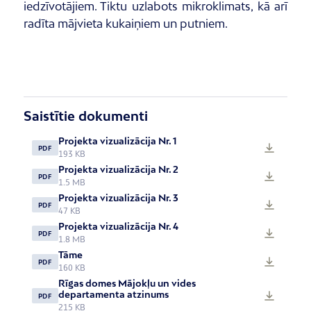
iedzīvotājiem. Tiktu uzlabots mikroklimats, kā arī
radīta mājvieta kukaiņiem un putniem.
Saistītie dokumenti
Projekta vizualizācija Nr. 1
PDF
193 KB
Projekta vizualizācija Nr. 2
PDF
1.5 MB
Projekta vizualizācija Nr. 3
PDF
47 KB
Projekta vizualizācija Nr. 4
PDF
1.8 MB
Tāme
PDF
160 KB
Rīgas domes Mājokļu un vides
departamenta atzinums
PDF
215 KB