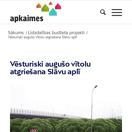
Sākums
Līdzdalības budžeta projekti
/
/
Vēsturiski augušo vītolu atgriešana Slāvu aplī
Vēsturiski augušo vītolu
atgriešana Slāvu aplī