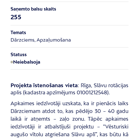
Saņemto balsu skaits
255
Temats
Dārzciems, Apzaļumošana
Statuss
Neiebalsoja
Projekta īstenošanas vieta
: Rīga, Slāvu rotācijas
aplis (kadastra apzīmējums 01001212548).
Apkaimes iedzīvotāji uzskata, ka ir pienācis laiks
Dārzciemam atdot to, kas pēdējo 30 – 40 gadu
laikā ir atņemts – zaļo zonu. Tāpēc apkaimes
iedzīvotāji ir atbalstījuši projektu – “Vēsturiski
augušo vītolu atgriešana Slāvu aplī”, kas būtu kā