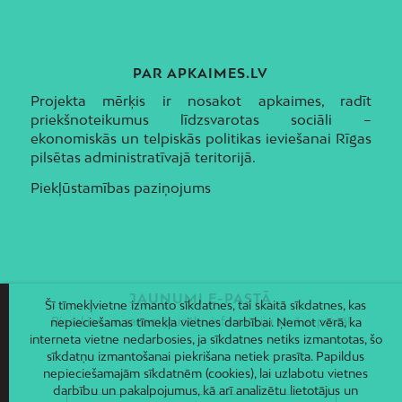
PAR APKAIMES.LV
Projekta mērķis ir nosakot apkaimes, radīt
priekšnoteikumus līdzsvarotas sociāli –
ekonomiskās un telpiskās politikas ieviešanai Rīgas
pilsētas administratīvajā teritorijā.
Piekļūstamības paziņojums
JAUNUMI E-PASTĀ
Šī tīmekļvietne izmanto sīkdatnes, tai skaitā sīkdatnes, kas
Piesakies un saņem jaunāko informāciju savā e-pastā!
nepieciešamas tīmekļa vietnes darbībai. Ņemot vērā, ka
interneta vietne nedarbosies, ja sīkdatnes netiks izmantotas, šo
sīkdatņu izmantošanai piekrišana netiek prasīta. Papildus
nepieciešamajām sīkdatnēm (cookies), lai uzlabotu vietnes
darbību un pakalpojumus, kā arī analizētu lietotājus un