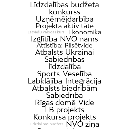
Līdzdalības budžeta
konkurss
Uzņēmējdarbība
Projekta aktivitāte
Ekonomika
Latviešu valodas kursi
Izglītība
NVO nams
Attīstība; Pilsētvide
Atbalsts Ukrainai
Sabiedrības
līdzdalība
Sports
Veselība
Labklājība
Integrācija
Atbalsts biedrībām
Sabiedrība
Rīgas domē
Vide
LB projekts
Konkursa projekts
NVO ziņa
Līdzdalības budžets