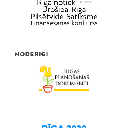
Rīgā notiek
Tūrisms
Drošība
Rīga
Pilsētvide
Satiksme
Finansēšanas konkurss
NODERĪGI