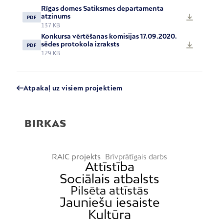
Rīgas domes Satiksmes departamenta
atzinums
PDF
137 KB
Konkursa vērtēšanas komisijas 17.09.2020.
sēdes protokola izraksts
PDF
129 KB
Atpakaļ uz visiem projektiem
BIRKAS
RAIC projekts
Brīvprātīgais darbs
Attīstība
Sociālais atbalsts
Pilsēta attīstās
Jauniešu iesaiste
Kultūra