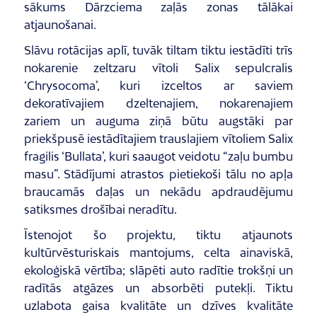
sākums Dārzciema zaļās zonas tālākai
atjaunošanai.
Slāvu rotācijas aplī, tuvāk tiltam tiktu iestādīti trīs
nokarenie zeltzaru vītoli
Salix sepulcralis
‘Chrysocoma’
, kuri izceltos ar saviem
dekoratīvajiem dzeltenajiem, nokarenajiem
zariem un auguma ziņā būtu augstāki par
priekšpusē iestādītajiem trauslajiem vītoliem
Salix
fragilis
‘Bullata’
, kuri saaugot veidotu “zaļu bumbu
masu”.
Stādījumi atrastos pietiekoši tālu no apļa
braucamās daļas un nekādu apdraudējumu
satiksmes drošībai neradītu.
Īstenojot šo projektu, tiktu atjaunots
kultūrvēsturiskais mantojums, celta ainaviskā,
ekoloģiskā vērtība; slāpēti auto radītie trokšņi un
radītās atgāzes un absorbēti putekļi. Tiktu
uzlabota gaisa kvalitāte un dzīves kvalitāte