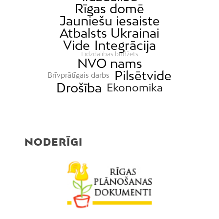
Rīgas domē
Jauniešu iesaiste
Atbalsts Ukrainai
Vide
Integrācija
Līdzdalības budžets
NVO nams
Pilsētvide
Brīvprātīgais darbs
Drošība
Ekonomika
NODERĪGI