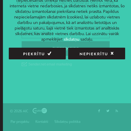
nepieciešamas tīmekļa vietnes darbībai. Ņemot vērā, ka
Piesakies un saņem jaunāko informāciju savā e-pastā!
interneta vietne nedarbosies, ja sīkdatnes netiks izmantotas, šo
sīkdatņu izmantošanai piekrišana netiek prasīta. Papildus
nepieciešamajām sīkdatnēm (cookies), lai uzlabotu vietnes
darbību un pakalpojumus, kā arī analizētu lietotājus un
pielāgotu saturu, šajā vietnē tiek izmantotas arī analītiskās
sīkdatnes, kas analizē vietnes darbību. Lai uzzinātu vairāk
apmeklējiet
sīkdatņu
sadaļu.
PIEKRĪTU
NEPIEKRĪTU
© 2026 AIC
Par projektu
Kontakti
Sīkdatņu politika