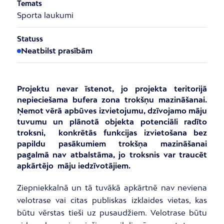
Temats
Sporta laukumi
Statuss
Neatbilst prasībām
Projektu nevar īstenot, jo projekta teritorijā
nepieciešama bufera zona trokšņu mazināšanai.
Ņemot vērā apbūves izvietojumu, dzīvojamo māju
tuvumu un plānotā objekta potenciāli radīto
troksni, konkrētās funkcijas izvietošana bez
papildu pasākumiem trokšņa mazināšanai
pagalmā nav atbalstāma, jo troksnis var traucēt
apkārtējo māju iedzīvotājiem.
Ziepniekkalnā un tā tuvākā apkārtnē nav neviena
velotrase vai citas publiskas izklaides vietas, kas
būtu vērstas tieši uz pusaudžiem. Velotrase būtu