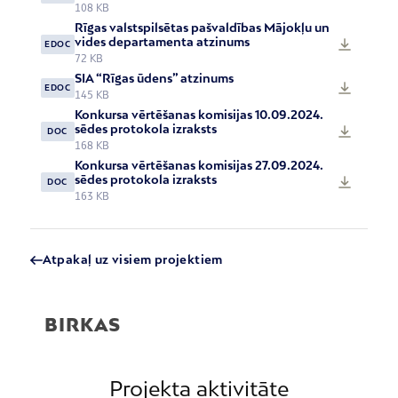
108 KB
Rīgas valstspilsētas pašvaldības Mājokļu un
vides departamenta atzinums
EDOC
72 KB
SIA “Rīgas ūdens” atzinums
EDOC
145 KB
Konkursa vērtēšanas komisijas 10.09.2024.
sēdes protokola izraksts
DOC
168 KB
Konkursa vērtēšanas komisijas 27.09.2024.
sēdes protokola izraksts
DOC
163 KB
Atpakaļ uz visiem projektiem
BIRKAS
Projekta aktivitāte