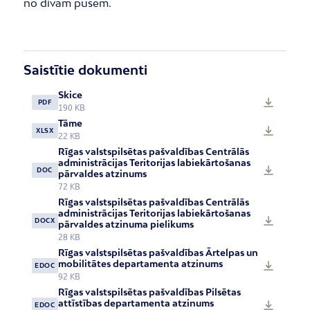
no divām pusēm.
Saistītie dokumenti
Skice
PDF
190 KB
Tāme
XLSX
22 KB
Rīgas valstspilsētas pašvaldības Centrālās
administrācijas Teritorijas labiekārtošanas
DOC
pārvaldes atzinums
72 KB
Rīgas valstspilsētas pašvaldības Centrālās
administrācijas Teritorijas labiekārtošanas
DOCX
pārvaldes atzinuma pielikums
28 KB
Rīgas valstspilsētas pašvaldības Ārtelpas un
mobilitātes departamenta atzinums
EDOC
92 KB
Rīgas valstspilsētas pašvaldības Pilsētas
attīstības departamenta atzinums
EDOC