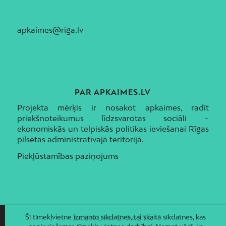
apkaimes@riga.lv
PAR APKAIMES.LV
Projekta mērķis ir nosakot apkaimes, radīt
priekšnoteikumus līdzsvarotas sociāli –
ekonomiskās un telpiskās politikas ieviešanai Rīgas
pilsētas administratīvajā teritorijā.
Piekļūstamības paziņojums
Šī tīmekļvietne izmanto sīkdatnes, tai skaitā sīkdatnes, kas
JAUNUMI E-PASTĀ