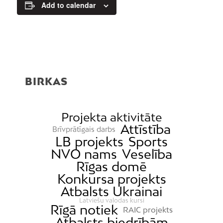
Add to calendar
BIRKAS
Projekta aktivitāte
Attīstība
Brīvprātīgais darbs
LB projekts
Sports
NVO nams
Veselība
Rīgas domē
Konkursa projekts
Atbalsts Ukrainai
Latviešu valodas kursi
Rīgā notiek
RAIC projekts
Atbalsts biedrībām