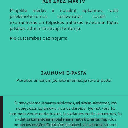
PAR APKAIMES.LV
Projekta mērķis ir nosakot apkaimes, radīt
priekšnoteikumus līdzsvarotas sociāli –
ekonomiskās un telpiskās politikas ieviešanai Rīgas
pilsētas administratīvajā teritorijā.
Piekļūstamības paziņojums
JAUNUMI E-PASTĀ
Piesakies un saņem jaunāko informāciju savā e-pastā!
Šī tīmekļvietne izmanto sīkdatnes, tai skaitā sīkdatnes, kas
nepieciešamas tīmekļa vietnes darbībai. Ņemot vērā, ka
interneta vietne nedarbosies, ja sīkdatnes netiks izmantotas, šo
sīkdatņu izmantošanai piekrišana netiek prasīta. Papildus
nepieciešamajām sīkdatnēm (cookies), lai uzlabotu vietnes