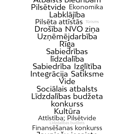
Pilsētvide
Ekonomika
Labklājība
Pilsēta attīstās
Tūrisms
Drošība
NVO ziņa
Uzņēmējdarbība
Rīga
Sabiedrības
līdzdalība
Sabiedrība
Izglītība
Integrācija
Satiksme
Vide
Sociālais atbalsts
Līdzdalības budžeta
konkurss
Kultūra
Attīstība; Pilsētvide
Līdzdalības budžets
Finansēšanas konkurss