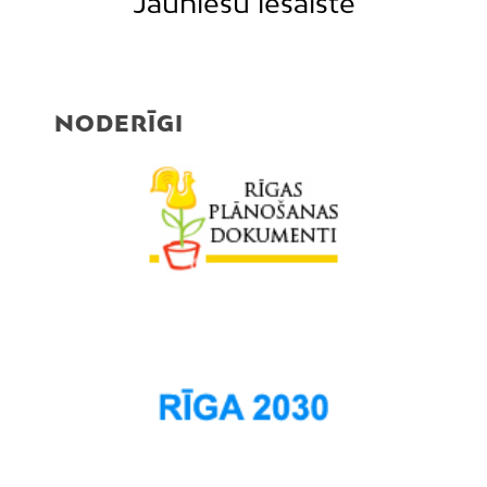
Jauniešu iesaiste
NODERĪGI