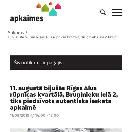
Sākums
/
11. augustā bijušās Rīgas Alus rūpnīcas kvartālā, Bruņinieku ielā 2, tiks p...
Šis notikums ir pagājis.
11. augustā bijušās Rīgas Alus
rūpnīcas kvartālā, Bruņinieku ielā 2,
tiks piedzīvots autentisks ieskats
apkaimē
11/08/2019 @ 14:00
-
17:00