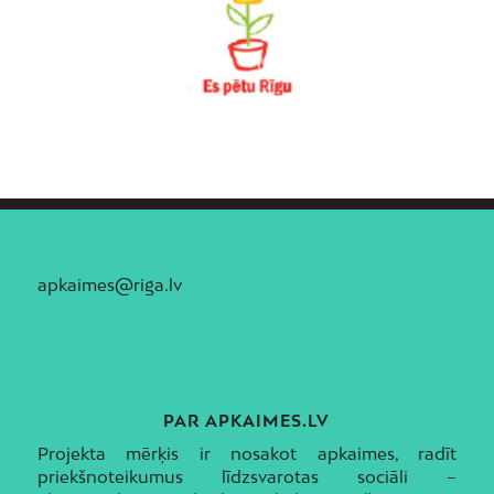
apkaimes@riga.lv
PAR APKAIMES.LV
Projekta mērķis ir nosakot apkaimes, radīt
priekšnoteikumus līdzsvarotas sociāli –