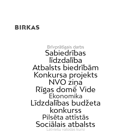
BIRKAS
Brīvprātīgais darbs
Sabiedrības
līdzdalība
Atbalsts biedrībām
Konkursa projekts
NVO ziņa
Rīgas domē
Vide
Ekonomika
Līdzdalības budžeta
konkurss
Pilsēta attīstās
Sociālais atbalsts
Latviešu valodas kursi