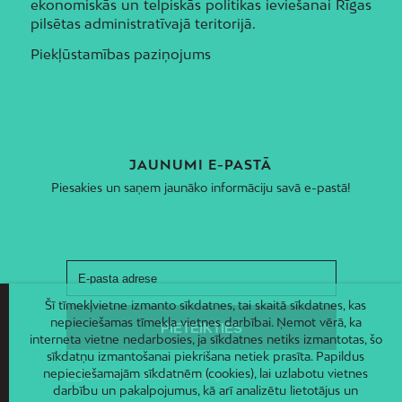
ekonomiskās un telpiskās politikas ieviešanai Rīgas
pilsētas administratīvajā teritorijā.
Piekļūstamības paziņojums
JAUNUMI E-PASTĀ
Piesakies un saņem jaunāko informāciju savā e-pastā!
Šī tīmekļvietne izmanto sīkdatnes, tai skaitā sīkdatnes, kas
nepieciešamas tīmekļa vietnes darbībai. Ņemot vērā, ka
interneta vietne nedarbosies, ja sīkdatnes netiks izmantotas, šo
sīkdatņu izmantošanai piekrišana netiek prasīta. Papildus
nepieciešamajām sīkdatnēm (cookies), lai uzlabotu vietnes
darbību un pakalpojumus, kā arī analizētu lietotājus un