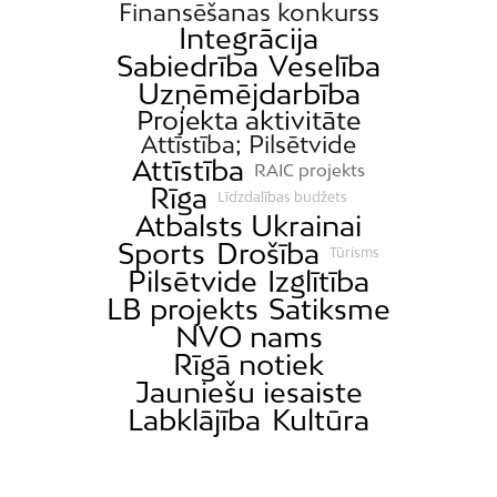
Finansēšanas konkurss
Integrācija
Sabiedrība
Veselība
Uzņēmējdarbība
Projekta aktivitāte
Attīstība; Pilsētvide
Attīstība
RAIC projekts
Rīga
Līdzdalības budžets
Atbalsts Ukrainai
Sports
Drošība
Tūrisms
Pilsētvide
Izglītība
LB projekts
Satiksme
NVO nams
Rīgā notiek
Jauniešu iesaiste
Labklājība
Kultūra