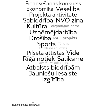
Finansēšanas konkurss
Veselība
Ekonomika
Projekta aktivitāte
Sabiedrība
NVO ziņa
Kultūra
Brīvprātīgais darbs
Uzņēmējdarbība
Drošība
RAIC projekts
Sports
Tūrisms
Līdzdalības budžets
Vide
Pilsēta attīstās
Rīgā notiek
Satiksme
Latviešu valodas kursi
Atbalsts biedrībām
Jauniešu iesaiste
Izglītība
NODERĪGI