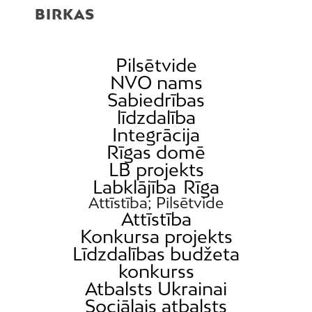
BIRKAS
Pilsētvide
NVO nams
Sabiedrības
līdzdalība
Integrācija
Rīgas domē
LB projekts
Labklājība
Rīga
Attīstība; Pilsētvide
Attīstība
Konkursa projekts
Līdzdalības budžeta
konkurss
Atbalsts Ukrainai
Sociālais atbalsts