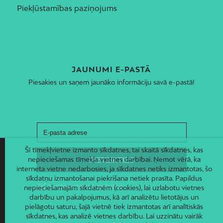
Piekļūstamības paziņojums
JAUNUMI E-PASTĀ
Piesakies un saņem jaunāko informāciju savā e-pastā!
Šī tīmekļvietne izmanto sīkdatnes, tai skaitā sīkdatnes, kas
nepieciešamas tīmekļa vietnes darbībai. Ņemot vērā, ka
interneta vietne nedarbosies, ja sīkdatnes netiks izmantotas, šo
sīkdatņu izmantošanai piekrišana netiek prasīta. Papildus
nepieciešamajām sīkdatnēm (cookies), lai uzlabotu vietnes
darbību un pakalpojumus, kā arī analizētu lietotājus un
pielāgotu saturu, šajā vietnē tiek izmantotas arī analītiskās
sīkdatnes, kas analizē vietnes darbību. Lai uzzinātu vairāk