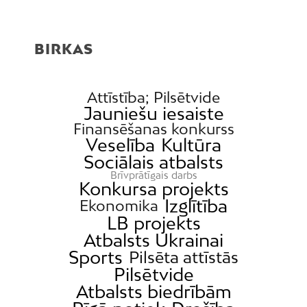
BIRKAS
Attīstība; Pilsētvide
Jauniešu iesaiste
Finansēšanas konkurss
Veselība
Kultūra
Sociālais atbalsts
Brīvprātīgais darbs
Konkursa projekts
Izglītība
Ekonomika
LB projekts
Atbalsts Ukrainai
Sports
Pilsēta attīstās
Pilsētvide
Atbalsts biedrībām