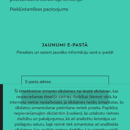
Piekļūstamības paziņojums
JAUNUMI E-PASTĀ
Piesakies un saņem jaunāko informāciju savā e-pastā!
Šī tīmekļvietne izmanto sīkdatnes, tai skaitā sīkdatnes, kas
nepieciešamas tīmekļa vietnes darbībai. Ņemot vērā, ka
interneta vietne nedarbosies, ja sīkdatnes netiks izmantotas, šo
sīkdatņu izmantošanai piekrišana netiek prasīta. Papildus
nepieciešamajām sīkdatnēm (cookies), lai uzlabotu vietnes
darbību un pakalpojumus, kā arī analizētu lietotājus un
pielāgotu saturu, šajā vietnē tiek izmantotas arī analītiskās
sīkdatnes, kas analizē vietnes darbību. Lai uzzinātu vairāk