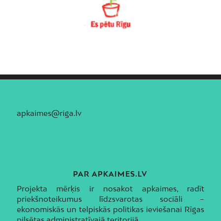
apkaimes@riga.lv
PAR APKAIMES.LV
Projekta mērķis ir nosakot apkaimes, radīt
priekšnoteikumus līdzsvarotas sociāli –
ekonomiskās un telpiskās politikas ieviešanai Rīgas
pilsētas administratīvajā teritorijā.