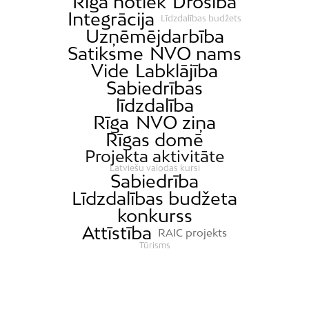
Rīgā notiek
Drošība
Integrācija
Līdzdalības budžets
Uzņēmējdarbība
Satiksme
NVO nams
Vide
Labklājība
Sabiedrības
līdzdalība
Rīga
NVO ziņa
Rīgas domē
Projekta aktivitāte
Latviešu valodas kursi
Sabiedrība
Līdzdalības budžeta
konkurss
Attīstība
RAIC projekts
Tūrisms