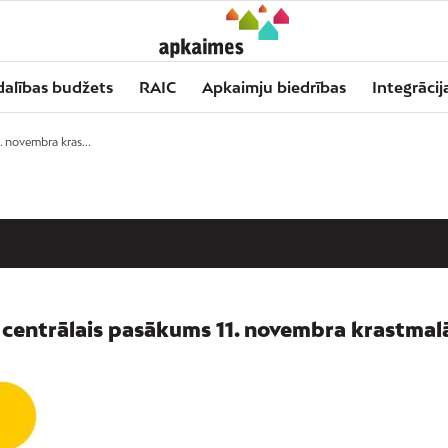
dalības budžets
RAIC
Apkaimju biedrības
Integrācij
. novembra kras...
ku centrālais pasākums 11. novembra krastmal