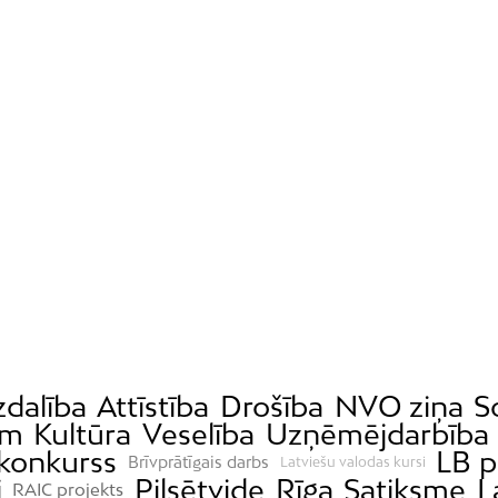
zdalība
Attīstība
Drošība
NVO ziņa
S
ām
Kultūra
Veselība
Uzņēmējdarbība
 konkurss
LB p
Brīvprātīgais darbs
Latviešu valodas kursi
i
Pilsētvide
Rīga
Satiksme
L
RAIC projekts