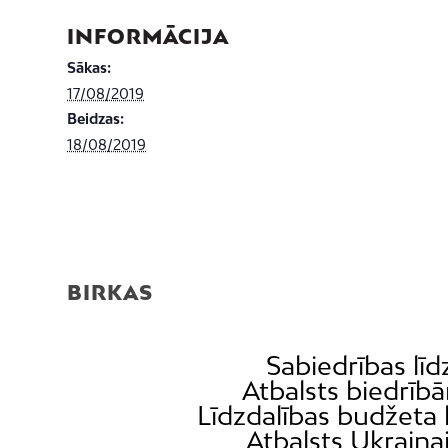
INFORMĀCIJA
Sākas:
17/08/2019
Beidzas:
18/08/2019
BIRKAS
Sabiedrības līd
Atbalsts biedrīb
Līdzdalības budžeta
Atbalsts Ukraina