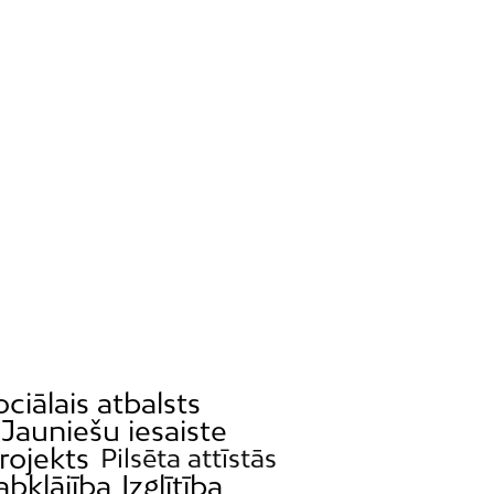
ociālais atbalsts
Jauniešu iesaiste
rojekts
Pilsēta attīstās
abklājība
Izglītība