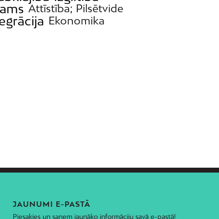
ams
Attīstība; Pilsētvide
egrācija
Ekonomika
JAUNUMI E-PASTĀ
Piesakies un saņem jaunāko informāciju savā e-pastā!