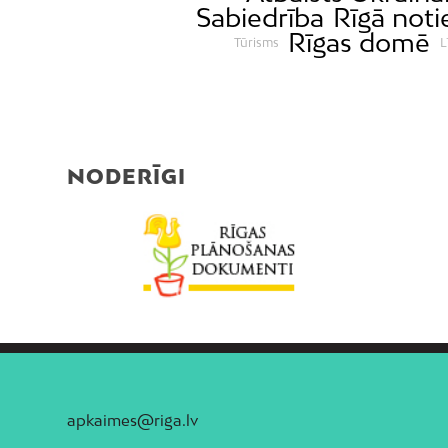
Sabiedrība
Rīgā noti
Rīgas domē
Tūrisms
L
NODERĪGI
apkaimes@riga.lv