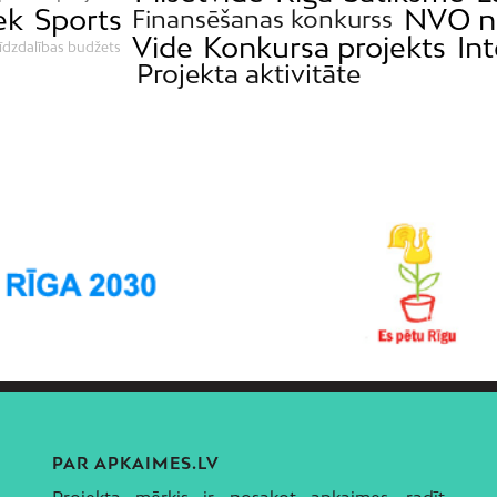
ek
Sports
NVO n
Finansēšanas konkurss
Vide
Konkursa projekts
Int
īdzdalības budžets
Projekta aktivitāte
PAR APKAIMES.LV
Projekta mērķis ir nosakot apkaimes, radīt