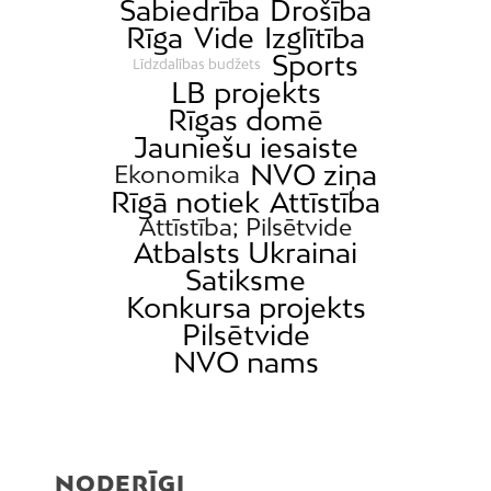
Sabiedrība
Drošība
Rīga
Vide
Izglītība
Sports
Līdzdalības budžets
LB projekts
Rīgas domē
Jauniešu iesaiste
NVO ziņa
Ekonomika
Rīgā notiek
Attīstība
Attīstība; Pilsētvide
Atbalsts Ukrainai
Satiksme
Konkursa projekts
Pilsētvide
NVO nams
NODERĪGI