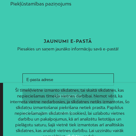
Piekļūstamības paziņojums
JAUNUMI E-PASTĀ
Piesakies un saņem jaunāko informāciju savā e-pastā!
Šī tīmekļvietne izmanto sīkdatnes, tai skaitā sīkdatnes, kas
nepieciešamas tīmekļa vietnes darbībai. Ņemot vērā, ka
interneta vietne nedarbosies, ja sīkdatnes netiks izmantotas, šo
sīkdatņu izmantošanai piekrišana netiek prasīta. Papildus
nepieciešamajām sīkdatnēm (cookies), lai uzlabotu vietnes
darbību un pakalpojumus, kā arī analizētu lietotājus un
pielāgotu saturu, šajā vietnē tiek izmantotas arī analītiskās
sīkdatnes, kas analizē vietnes darbību. Lai uzzinātu vairāk