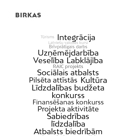
BIRKAS
Integrācija
Tūrisms
Latviešu valodas kursi
Brīvprātīgais darbs
Uzņēmējdarbība
Veselība
Labklājība
RAIC projekts
Sociālais atbalsts
Kultūra
Pilsēta attīstās
Līdzdalības budžeta
konkurss
Finansēšanas konkurss
Projekta aktivitāte
Sabiedrības
līdzdalība
Atbalsts biedrībām