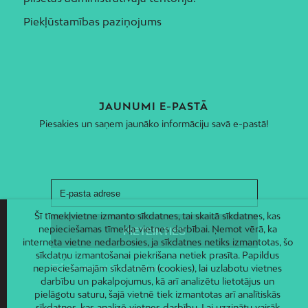
Piekļūstamības paziņojums
JAUNUMI E-PASTĀ
Piesakies un saņem jaunāko informāciju savā e-pastā!
Šī tīmekļvietne izmanto sīkdatnes, tai skaitā sīkdatnes, kas
nepieciešamas tīmekļa vietnes darbībai. Ņemot vērā, ka
interneta vietne nedarbosies, ja sīkdatnes netiks izmantotas, šo
sīkdatņu izmantošanai piekrišana netiek prasīta. Papildus
nepieciešamajām sīkdatnēm (cookies), lai uzlabotu vietnes
darbību un pakalpojumus, kā arī analizētu lietotājus un
pielāgotu saturu, šajā vietnē tiek izmantotas arī analītiskās
sīkdatnes, kas analizē vietnes darbību. Lai uzzinātu vairāk