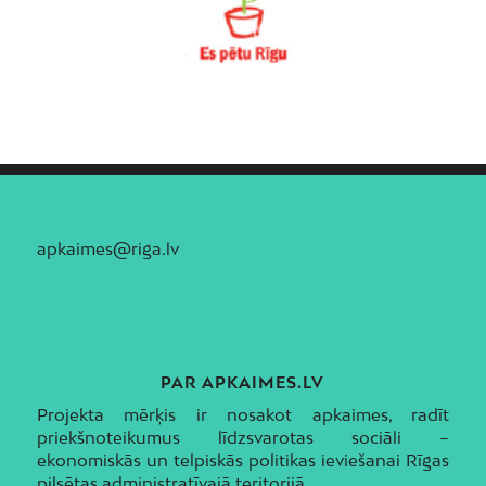
apkaimes@riga.lv
PAR APKAIMES.LV
Projekta mērķis ir nosakot apkaimes, radīt
priekšnoteikumus līdzsvarotas sociāli –
ekonomiskās un telpiskās politikas ieviešanai Rīgas
pilsētas administratīvajā teritorijā.