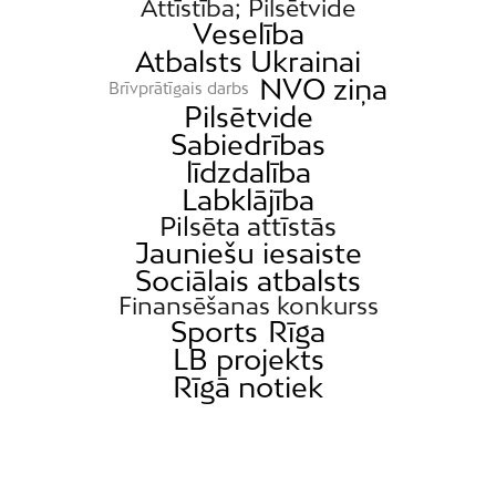
Attīstība; Pilsētvide
Veselība
Atbalsts Ukrainai
NVO ziņa
Brīvprātīgais darbs
Pilsētvide
Sabiedrības
līdzdalība
Labklājība
Pilsēta attīstās
Jauniešu iesaiste
Sociālais atbalsts
Finansēšanas konkurss
Sports
Rīga
LB projekts
Rīgā notiek