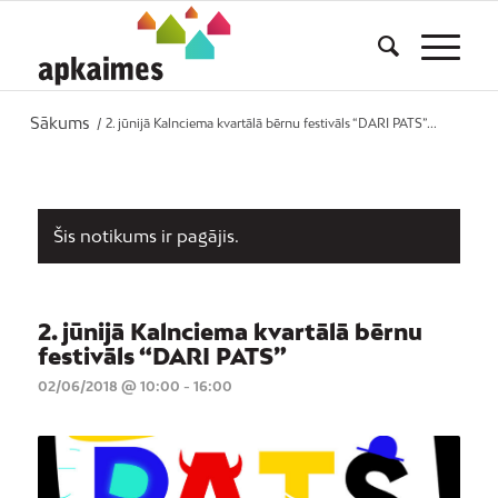
Sākums
/
2. jūnijā Kalnciema kvartālā bērnu festivāls “DARI PATS”...
Šis notikums ir pagājis.
2. jūnijā Kalnciema kvartālā bērnu
festivāls “DARI PATS”
02/06/2018 @ 10:00
-
16:00