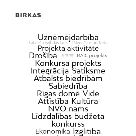
BIRKAS
Uzņēmējdarbība
Latviešu valodas kursi
Līdzdalības budžets
Projekta aktivitāte
Drošība
RAIC projekts
Tūrisms
Konkursa projekts
Integrācija
Satiksme
Atbalsts biedrībām
Sabiedrība
Rīgas domē
Vide
Attīstība
Kultūra
NVO nams
Līdzdalības budžeta
konkurss
Izglītība
Ekonomika