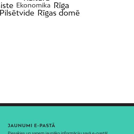
iste
Rīga
Ekonomika
Pilsētvide
Rīgas domē
JAUNUMI E-PASTĀ
Piesakies un saņem jaunāko informāciju savā e-pastā!