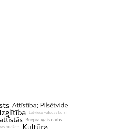
sts
Attīstība; Pilsētvide
Izglītība
Latviešu valodas kursi
attīstās
Brīvprātīgais darbs
Kultūra
ības budžets