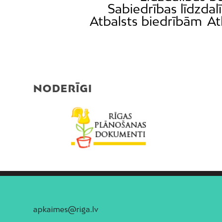
Sabiedrības līdzdal
Atbalsts biedrībām
At
NODERĪGI
apkaimes@riga.lv