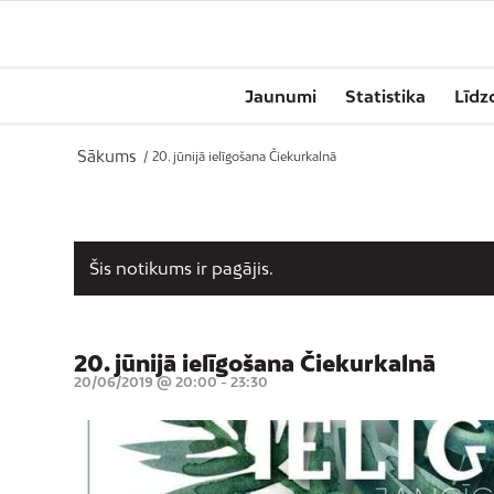
Jaunumi
Statistika
Līdz
Sākums
/
20. jūnijā ielīgošana Čiekurkalnā
Šis notikums ir pagājis.
20. jūnijā ielīgošana Čiekurkalnā
20/06/2019 @ 20:00
-
23:30