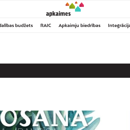
dalības budžets
RAIC
Apkaimju biedrības
Integrācij