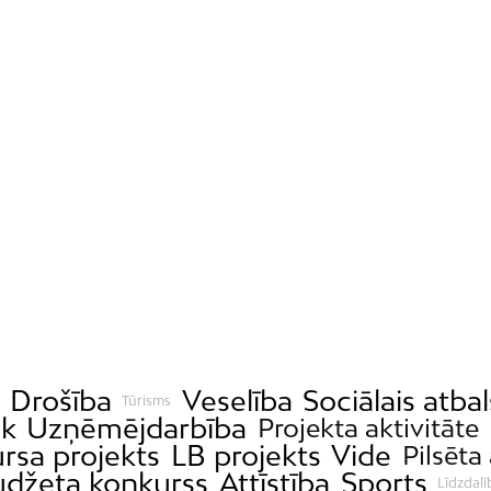
Drošība
Veselība
Sociālais atbal
Tūrisms
ek
Uzņēmējdarbība
Projekta aktivitāte
rsa projekts
LB projekts
Vide
Pilsēta 
udžeta konkurss
Attīstība
Sports
Līdzdal