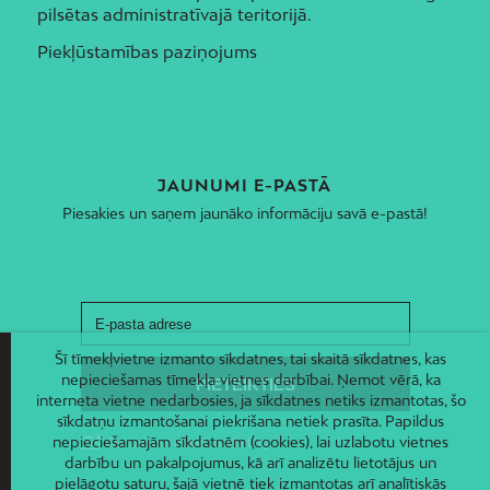
pilsētas administratīvajā teritorijā.
Piekļūstamības paziņojums
JAUNUMI E-PASTĀ
Piesakies un saņem jaunāko informāciju savā e-pastā!
Šī tīmekļvietne izmanto sīkdatnes, tai skaitā sīkdatnes, kas
nepieciešamas tīmekļa vietnes darbībai. Ņemot vērā, ka
interneta vietne nedarbosies, ja sīkdatnes netiks izmantotas, šo
sīkdatņu izmantošanai piekrišana netiek prasīta. Papildus
nepieciešamajām sīkdatnēm (cookies), lai uzlabotu vietnes
darbību un pakalpojumus, kā arī analizētu lietotājus un
pielāgotu saturu, šajā vietnē tiek izmantotas arī analītiskās