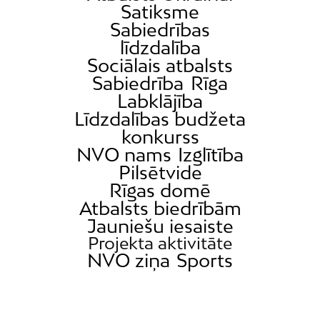
Satiksme
Sabiedrības
līdzdalība
Sociālais atbalsts
Sabiedrība
Rīga
Labklājība
Līdzdalības budžeta
konkurss
NVO nams
Izglītība
Pilsētvide
Rīgas domē
Atbalsts biedrībām
Jauniešu iesaiste
Projekta aktivitāte
NVO ziņa
Sports