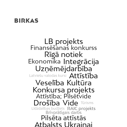
BIRKAS
LB projekts
Finansēšanas konkurss
Rīgā notiek
Integrācija
Ekonomika
Uzņēmējdarbība
Attīstība
Latviešu valodas kursi
Veselība
Kultūra
Konkursa projekts
Attīstība; Pilsētvide
Drošība
Vide
Tūrisms
RAIC projekts
Līdzdalības budžets
Brīvprātīgais darbs
Pilsēta attīstās
Atbalsts Ukrainai