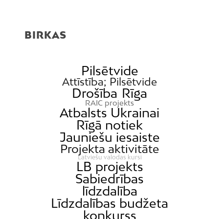
BIRKAS
Pilsētvide
Attīstība; Pilsētvide
Drošība
Rīga
RAIC projekts
Atbalsts Ukrainai
Rīgā notiek
Jauniešu iesaiste
Projekta aktivitāte
Latviešu valodas kursi
LB projekts
Sabiedrības
līdzdalība
Līdzdalības budžeta
konkurss