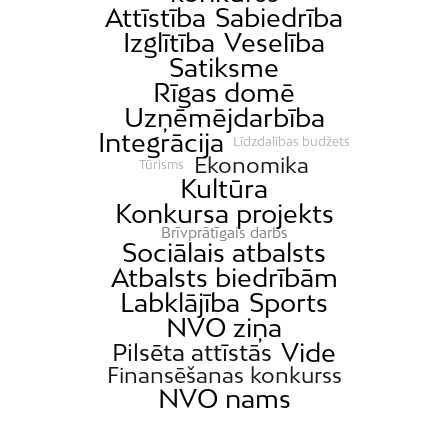
Attīstība
Sabiedrība
Izglītība
Veselība
Satiksme
Rīgas domē
Uzņēmējdarbība
Integrācija
Līdzdalības budžets
Ekonomika
Tūrisms
Kultūra
Konkursa projekts
Brīvprātīgais darbs
Sociālais atbalsts
Atbalsts biedrībām
Labklājība
Sports
NVO ziņa
Vide
Pilsēta attīstās
Finansēšanas konkurss
NVO nams