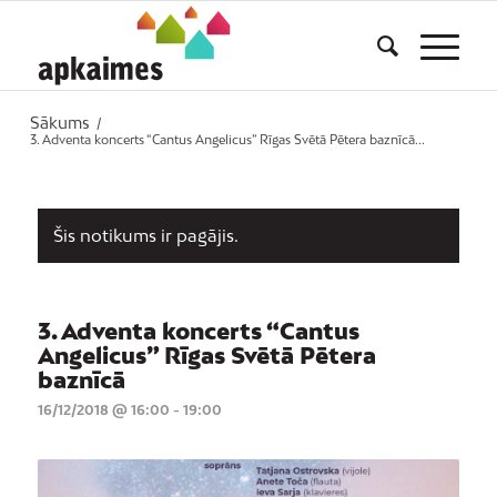
Sākums
/
3. Adventa koncerts “Cantus Angelicus” Rīgas Svētā Pētera baznīcā...
Šis notikums ir pagājis.
3. Adventa koncerts “Cantus
Angelicus” Rīgas Svētā Pētera
baznīcā
16/12/2018 @ 16:00
-
19:00