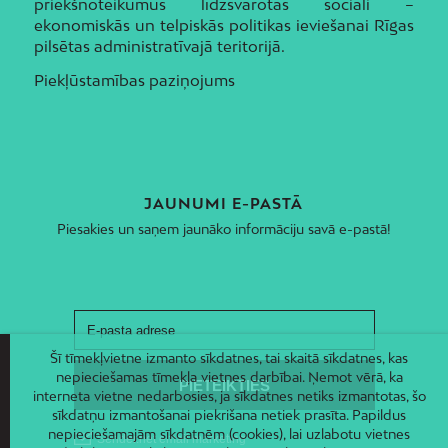
priekšnoteikumus līdzsvarotas sociāli –
ekonomiskās un telpiskās politikas ieviešanai Rīgas
pilsētas administratīvajā teritorijā.
Piekļūstamības paziņojums
JAUNUMI E-PASTĀ
Piesakies un saņem jaunāko informāciju savā e-pastā!
Šī tīmekļvietne izmanto sīkdatnes, tai skaitā sīkdatnes, kas
nepieciešamas tīmekļa vietnes darbībai. Ņemot vērā, ka
interneta vietne nedarbosies, ja sīkdatnes netiks izmantotas, šo
sīkdatņu izmantošanai piekrišana netiek prasīta. Papildus
nepieciešamajām sīkdatnēm (cookies), lai uzlabotu vietnes