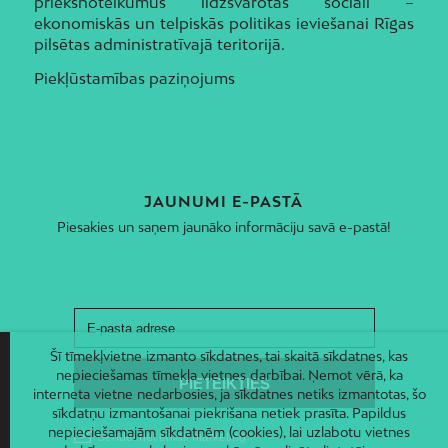
priekšnoteikumus līdzsvarotas sociāli –
ekonomiskās un telpiskās politikas ieviešanai Rīgas
pilsētas administratīvajā teritorijā.
Piekļūstamības paziņojums
JAUNUMI E-PASTĀ
Piesakies un saņem jaunāko informāciju savā e-pastā!
Šī tīmekļvietne izmanto sīkdatnes, tai skaitā sīkdatnes, kas
nepieciešamas tīmekļa vietnes darbībai. Ņemot vērā, ka
interneta vietne nedarbosies, ja sīkdatnes netiks izmantotas, šo
sīkdatņu izmantošanai piekrišana netiek prasīta. Papildus
nepieciešamajām sīkdatnēm (cookies), lai uzlabotu vietnes