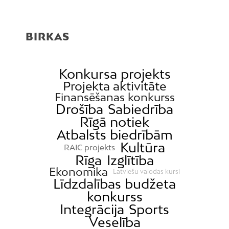
BIRKAS
Konkursa projekts
Projekta aktivitāte
Finansēšanas konkurss
Drošība
Sabiedrība
Rīgā notiek
Atbalsts biedrībām
Kultūra
RAIC projekts
Rīga
Izglītība
Ekonomika
Latviešu valodas kursi
Līdzdalības budžeta
konkurss
Integrācija
Sports
Veselība