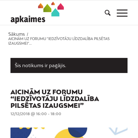
Sākums
/
AICINĀM UZ FORUMU “IEDZĪVOTĀJU LĪDZDALĪBA PILSĒTAS
IZAUGSMEI”...
Šis notikums ir pagājis.
AICINĀM UZ FORUMU
“IEDZĪVOTĀJU LĪDZDALĪBA
PILSĒTAS IZAUGSMEI”
12/12/2018 @ 16:00
-
18:00