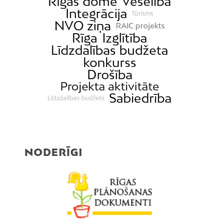
Rīgas domē
Veselība
Integrācija
Tūrisms
NVO ziņa
RAIC projekts
Rīga
Izglītība
Līdzdalības budžeta
konkurss
Drošība
Projekta aktivitāte
Sabiedrība
Līdzdalības budžets
NODERĪGI