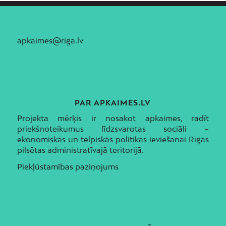
apkaimes@riga.lv
PAR APKAIMES.LV
Projekta mērķis ir nosakot apkaimes, radīt
priekšnoteikumus līdzsvarotas sociāli –
ekonomiskās un telpiskās politikas ieviešanai Rīgas
pilsētas administratīvajā teritorijā.
Piekļūstamības paziņojums