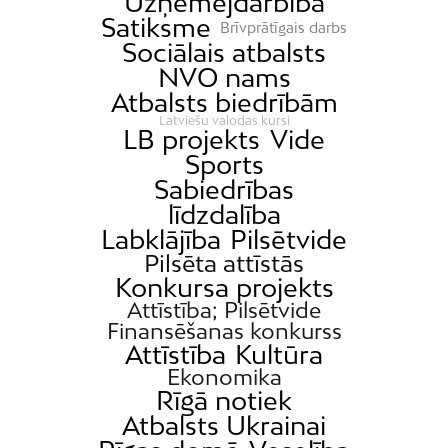
Uzņēmējdarbība
Satiksme
Brīvprātīgais darbs
Sociālais atbalsts
NVO nams
Atbalsts biedrībām
Latviešu valodas kursi
LB projekts
Vide
Sports
Sabiedrības
līdzdalība
Labklājība
Pilsētvide
Pilsēta attīstās
Konkursa projekts
Attīstība; Pilsētvide
Finansēšanas konkurss
Attīstība
Kultūra
Ekonomika
Rīgā notiek
Atbalsts Ukrainai