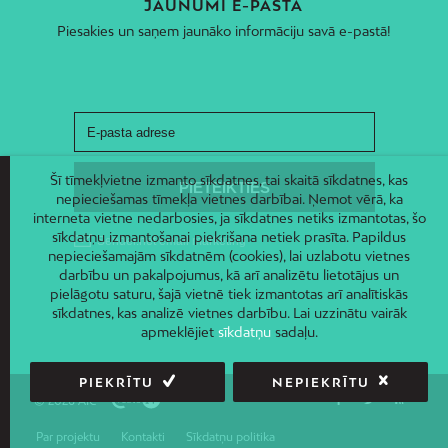
JAUNUMI E-PASTĀ
Piesakies un saņem jaunāko informāciju savā e-pastā!
Šī tīmekļvietne izmanto sīkdatnes, tai skaitā sīkdatnes, kas
nepieciešamas tīmekļa vietnes darbībai. Ņemot vērā, ka
interneta vietne nedarbosies, ja sīkdatnes netiks izmantotas, šo
sīkdatņu izmantošanai piekrišana netiek prasīta. Papildus
nepieciešamajām sīkdatnēm (cookies), lai uzlabotu vietnes
darbību un pakalpojumus, kā arī analizētu lietotājus un
pielāgotu saturu, šajā vietnē tiek izmantotas arī analītiskās
sīkdatnes, kas analizē vietnes darbību. Lai uzzinātu vairāk
apmeklējiet
sīkdatņu
sadaļu.
PIEKRĪTU
NEPIEKRĪTU
© 2026 AIC
Par projektu
Kontakti
Sīkdatņu politika