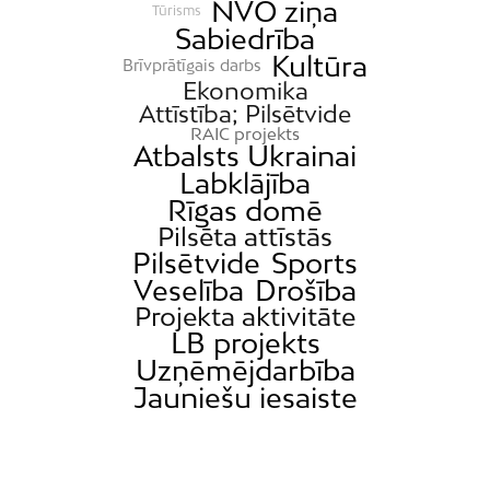
NVO ziņa
Tūrisms
Sabiedrība
Kultūra
Brīvprātīgais darbs
Ekonomika
Attīstība; Pilsētvide
RAIC projekts
Atbalsts Ukrainai
Labklājība
Rīgas domē
Pilsēta attīstās
Pilsētvide
Sports
Veselība
Drošība
Projekta aktivitāte
LB projekts
Uzņēmējdarbība
Jauniešu iesaiste