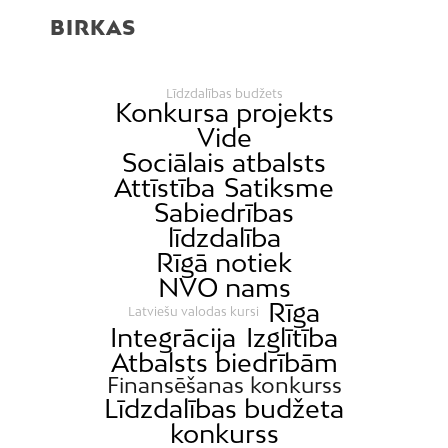
BIRKAS
Līdzdalības budžets
Konkursa projekts
Vide
Sociālais atbalsts
Attīstība
Satiksme
Sabiedrības
līdzdalība
Rīgā notiek
NVO nams
Rīga
Latviešu valodas kursi
Integrācija
Izglītība
Atbalsts biedrībām
Finansēšanas konkurss
Līdzdalības budžeta
konkurss