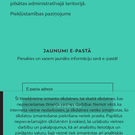
pilsētas administratīvajā teritorijā.
Piekļūstamības paziņojums
JAUNUMI E-PASTĀ
Piesakies un saņem jaunāko informāciju savā e-pastā!
Šī tīmekļvietne izmanto sīkdatnes, tai skaitā sīkdatnes, kas
nepieciešamas tīmekļa vietnes darbībai. Ņemot vērā, ka
interneta vietne nedarbosies, ja sīkdatnes netiks izmantotas, šo
sīkdatņu izmantošanai piekrišana netiek prasīta. Papildus
nepieciešamajām sīkdatnēm (cookies), lai uzlabotu vietnes
darbību un pakalpojumus, kā arī analizētu lietotājus un
pielāgotu saturu, šajā vietnē tiek izmantotas arī analītiskās