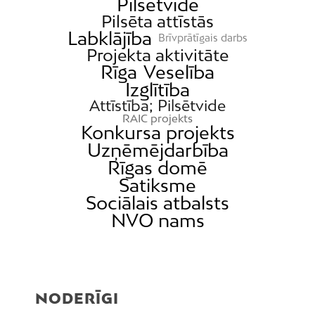
Pilsētvide
Pilsēta attīstās
Labklājība
Brīvprātīgais darbs
Projekta aktivitāte
Rīga
Veselība
Izglītība
Attīstība; Pilsētvide
RAIC projekts
Konkursa projekts
Uzņēmējdarbība
Rīgas domē
Satiksme
Sociālais atbalsts
NVO nams
NODERĪGI