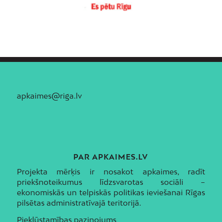
apkaimes@riga.lv
PAR APKAIMES.LV
Projekta mērķis ir nosakot apkaimes, radīt
priekšnoteikumus līdzsvarotas sociāli –
ekonomiskās un telpiskās politikas ieviešanai Rīgas
pilsētas administratīvajā teritorijā.
Piekļūstamības paziņojums