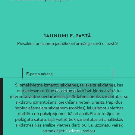
JAUNUMI E-PASTĀ
Piesakies un saņem jaunāko informāciju savā e-pastā!
Šī tīmekļvietne izmanto sīkdatnes, tai skaitā sīkdatnes, kas
nepieciešamas tīmekļa vietnes darbībai. Ņemot vērā, ka
interneta vietne nedarbosies, ja sīkdatnes netiks izmantotas, šo
sīkdatņu izmantošanai piekrišana netiek prasīta. Papildus
nepieciešamajām sīkdatnēm (cookies), lai uzlabotu vietnes
darbību un pakalpojumus, kā arī analizētu lietotājus un
pielāgotu saturu, šajā vietnē tiek izmantotas arī analītiskās
sīkdatnes, kas analizē vietnes darbību. Lai uzzinātu vairāk
apmeklējiet
sīkdatņu
sadaļu.