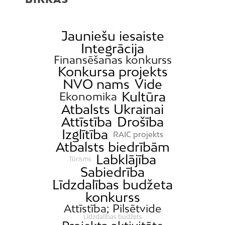
Jauniešu iesaiste
Integrācija
Finansēšanas konkurss
Konkursa projekts
NVO nams
Vide
Kultūra
Ekonomika
Atbalsts Ukrainai
Attīstība
Drošība
Izglītība
RAIC projekts
Atbalsts biedrībām
Labklājība
Tūrisms
Sabiedrība
Līdzdalības budžeta
konkurss
Attīstība; Pilsētvide
Līdzdalības budžets