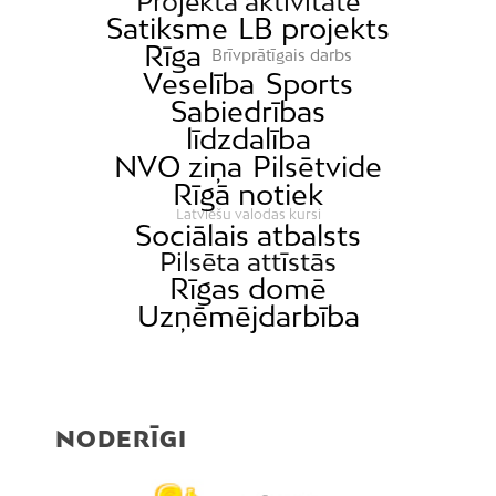
Projekta aktivitāte
Satiksme
LB projekts
Rīga
Brīvprātīgais darbs
Veselība
Sports
Sabiedrības
līdzdalība
NVO ziņa
Pilsētvide
Rīgā notiek
Latviešu valodas kursi
Sociālais atbalsts
Pilsēta attīstās
Rīgas domē
Uzņēmējdarbība
NODERĪGI