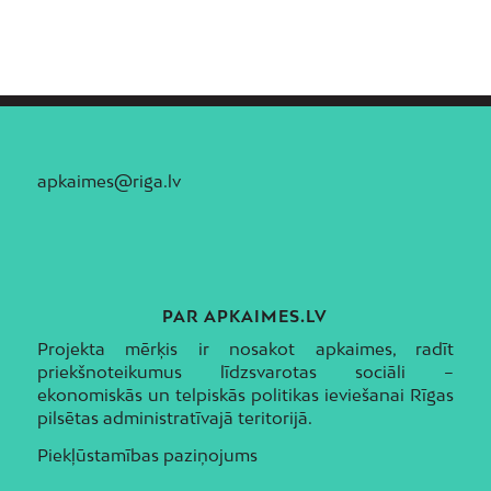
apkaimes@riga.lv
PAR APKAIMES.LV
Projekta mērķis ir nosakot apkaimes, radīt
priekšnoteikumus līdzsvarotas sociāli –
ekonomiskās un telpiskās politikas ieviešanai Rīgas
pilsētas administratīvajā teritorijā.
Piekļūstamības paziņojums