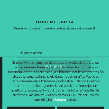
JAUNUMI E-PASTĀ
Piesakies un saņem jaunāko informāciju savā e-pastā!
Šī tīmekļvietne izmanto sīkdatnes, tai skaitā sīkdatnes, kas
nepieciešamas tīmekļa vietnes darbībai. Ņemot vērā, ka
interneta vietne nedarbosies, ja sīkdatnes netiks izmantotas, šo
sīkdatņu izmantošanai piekrišana netiek prasīta. Papildus
nepieciešamajām sīkdatnēm (cookies), lai uzlabotu vietnes
darbību un pakalpojumus, kā arī analizētu lietotājus un
pielāgotu saturu, šajā vietnē tiek izmantotas arī analītiskās
sīkdatnes, kas analizē vietnes darbību. Lai uzzinātu vairāk
apmeklējiet
sīkdatņu
sadaļu.