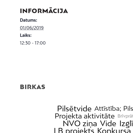
INFORMĀCIJA
Datums:
01/06/2019
Laiks:
12:30 - 17:00
BIRKAS
Pilsētvide
Attīstība; Pil
Projekta aktivitāte
Brīvprā
NVO ziņa
Vide
Izgl
LB projekts
Konkursa 