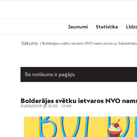
Jaunumi
Statistika
Līdz
Sākums
/
Bolderājas svētku ietvaros NVO nams aicina uz Sabiedrisko
Šis notikums ir pagājis.
Bolderājas svētku ietvaros NVO nams 
01/06/2019 @ 12:30
-
17:00