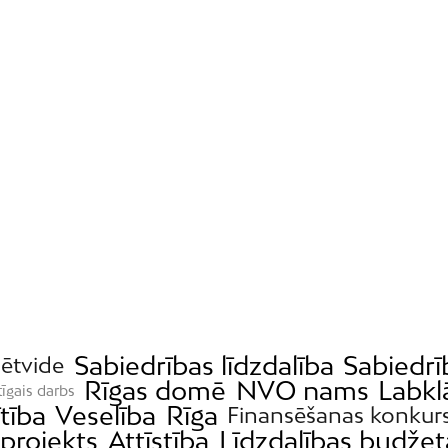
Sabiedrības līdzdalība
Sabiedrī
sētvide
Rīgas domē
NVO nams
Labkl
tīgais darbs
ītība
Veselība
Rīga
Finansēšanas konkur
projekts
Attīstība
Līdzdalības budžet