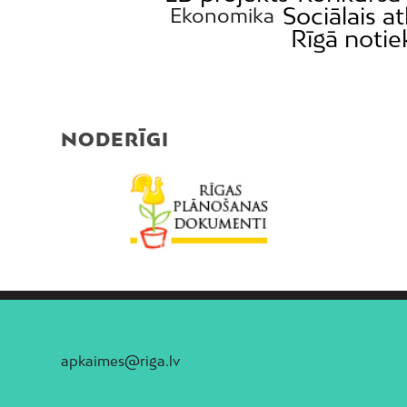
Sociālais at
Ekonomika
Rīgā notie
NODERĪGI
apkaimes@riga.lv