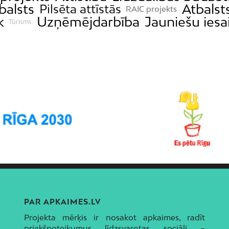
balsts
Atbalst
Pilsēta attīstās
RAIC projekts
k
Uzņēmējdarbība
Jauniešu iesa
Tūrisms
PAR APKAIMES.LV
Projekta mērķis ir nosakot apkaimes, radīt
priekšnoteikumus līdzsvarotas sociāli –