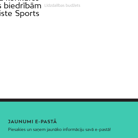
s biedrībām
Līdzdalības budžets
iste
Sports
JAUNUMI E-PASTĀ
Piesakies un saņem jaunāko informāciju savā e-pastā!