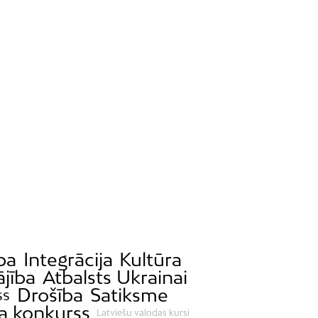
ba
Integrācija
Kultūra
ājība
Atbalsts Ukrainai
Drošība
Satiksme
ss
a konkurss
Latviešu valodas kursi