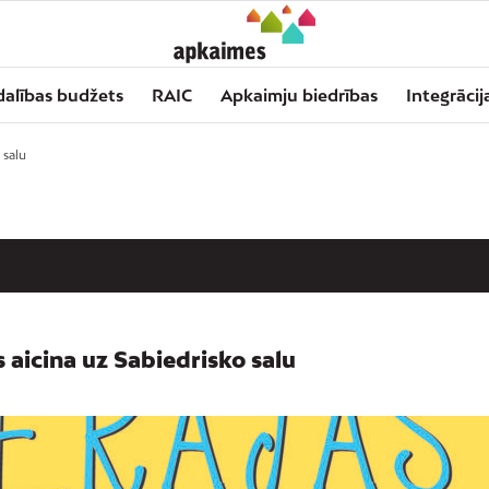
dalības budžets
RAIC
Apkaimju biedrības
Integrācij
 salu
aicina uz Sabiedrisko salu