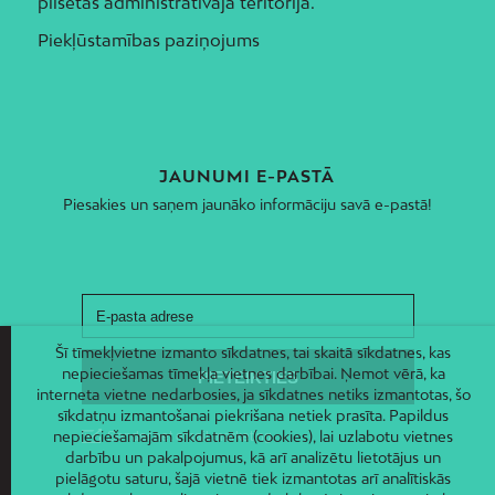
pilsētas administratīvajā teritorijā.
Piekļūstamības paziņojums
JAUNUMI E-PASTĀ
Piesakies un saņem jaunāko informāciju savā e-pastā!
Šī tīmekļvietne izmanto sīkdatnes, tai skaitā sīkdatnes, kas
nepieciešamas tīmekļa vietnes darbībai. Ņemot vērā, ka
interneta vietne nedarbosies, ja sīkdatnes netiks izmantotas, šo
sīkdatņu izmantošanai piekrišana netiek prasīta. Papildus
nepieciešamajām sīkdatnēm (cookies), lai uzlabotu vietnes
darbību un pakalpojumus, kā arī analizētu lietotājus un
pielāgotu saturu, šajā vietnē tiek izmantotas arī analītiskās