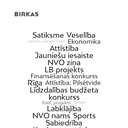
BIRKAS
Satiksme
Veselība
Ekonomika
Latviešu valodas kursi
Attīstība
Jauniešu iesaiste
NVO ziņa
LB projekts
Finansēšanas konkurss
Rīga
Attīstība; Pilsētvide
Līdzdalības budžeta
konkurss
RAIC projekts
Tūrisms
Labklājība
NVO nams
Sports
Sabiedrība