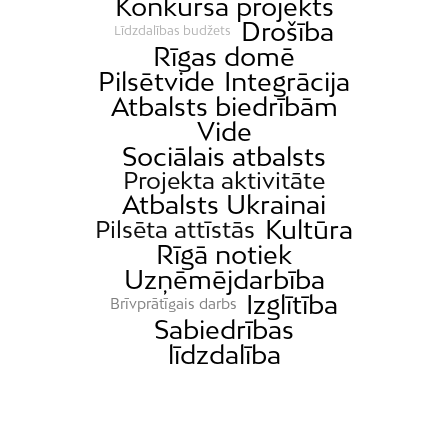
Konkursa projekts
Drošība
Līdzdalības budžets
Rīgas domē
Pilsētvide
Integrācija
Atbalsts biedrībām
Vide
Sociālais atbalsts
Projekta aktivitāte
Atbalsts Ukrainai
Kultūra
Pilsēta attīstās
Rīgā notiek
Uzņēmējdarbība
Izglītība
Brīvprātīgais darbs
Sabiedrības
līdzdalība