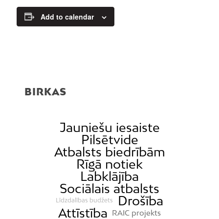
Add to calendar
BIRKAS
Jauniešu iesaiste
Pilsētvide
Atbalsts biedrībām
Rīgā notiek
Labklājība
Sociālais atbalsts
Drošība
Līdzdalības budžets
Attīstība
RAIC projekts