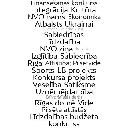
Finansēšanas konkurss
Integrācija
Kultūra
NVO nams
Ekonomika
Atbalsts Ukrainai
Latviešu valodas kursi
Sabiedrības
līdzdalība
NVO ziņa
Tūrisms
Izglītība
Sabiedrība
Rīga
Attīstība; Pilsētvide
Sports
LB projekts
Konkursa projekts
Veselība
Satiksme
Uzņēmējdarbība
Brīvprātīgais darbs
Rīgas domē
Vide
Pilsēta attīstās
Līdzdalības budžeta
konkurss