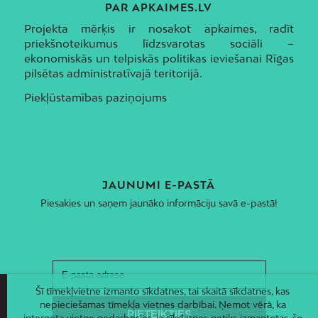
PAR APKAIMES.LV
Projekta mērķis ir nosakot apkaimes, radīt
priekšnoteikumus līdzsvarotas sociāli –
ekonomiskās un telpiskās politikas ieviešanai Rīgas
pilsētas administratīvajā teritorijā.
Piekļūstamības paziņojums
JAUNUMI E-PASTĀ
Piesakies un saņem jaunāko informāciju savā e-pastā!
Šī tīmekļvietne izmanto sīkdatnes, tai skaitā sīkdatnes, kas
nepieciešamas tīmekļa vietnes darbībai. Ņemot vērā, ka
interneta vietne nedarbosies, ja sīkdatnes netiks izmantotas, šo