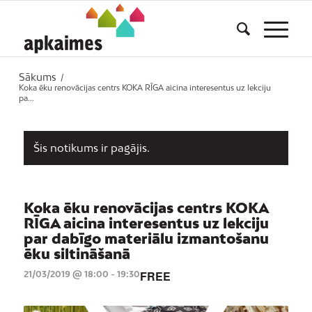
Sākums
/
Koka ēku renovācijas centrs KOKA RĪGA aicina interesentus uz lekciju
pa...
Šis notikums ir pagājis.
Koka ēku renovācijas centrs KOKA
RĪGA aicina interesentus uz lekciju
par dabīgo materiālu izmantošanu
ēku siltināšanā
FREE
21/03/2019 @ 18:00
-
19:30