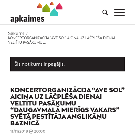
Sākums
/
KONCERTORGANIZĀCIJA “AVE SOL” AICINA UZ LĀČPLĒŠA DIENAI
VELTĪTU PASĀKUMU ...
Šis notikums ir pagājis.
KONCERTORGANIZĀCIJA “AVE SOL”
AICINA UZ LĀČPLĒŠA DIENAI
VELTĪTU PASĀKUMU
“DAUGAVMALĀ MIERĪGS VAKARS”
SVĒTĀ PESTĪTĀJA ANGLIKĀŅU
BAZNĪCĀ
11/11/2018 @ 20:00