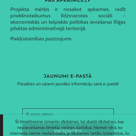
PAR APKAIMES.LV
Projekta mērķis ir nosakot apkaimes, radīt
priekšnoteikumus līdzsvarotas sociāli –
ekonomiskās un telpiskās politikas ieviešanai Rīgas
pilsētas administratīvajā teritorijā.
Piekļūstamības paziņojums
JAUNUMI E-PASTĀ
Piesakies un saņem jaunāko informāciju savā e-pastā!
Šī tīmekļvietne izmanto sīkdatnes, tai skaitā sīkdatnes, kas
nepieciešamas tīmekļa vietnes darbībai. Ņemot vērā, ka
interneta vietne nedarbosies, ja sīkdatnes netiks izmantotas, šo