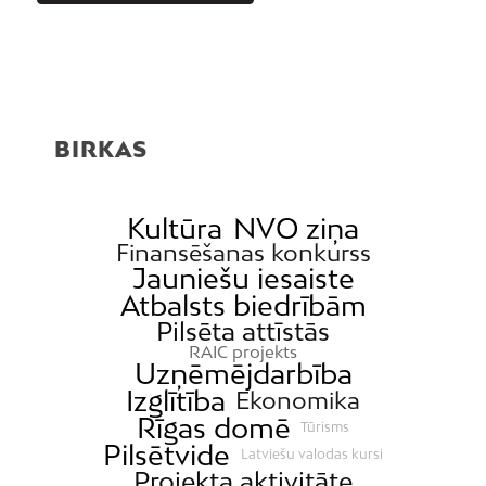
BIRKAS
Kultūra
NVO ziņa
Finansēšanas konkurss
Jauniešu iesaiste
Atbalsts biedrībām
Pilsēta attīstās
RAIC projekts
Uzņēmējdarbība
Izglītība
Ekonomika
Rīgas domē
Tūrisms
Pilsētvide
Latviešu valodas kursi
Projekta aktivitāte