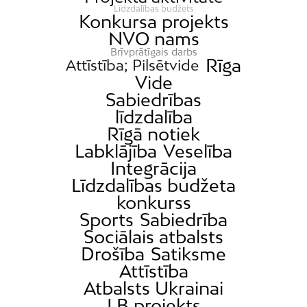
Līdzdalības budžets
Konkursa projekts
NVO nams
Brīvprātīgais darbs
Rīga
Attīstība; Pilsētvide
Vide
Sabiedrības
līdzdalība
Rīgā notiek
Labklājība
Veselība
Integrācija
Līdzdalības budžeta
konkurss
Sports
Sabiedrība
Sociālais atbalsts
Drošība
Satiksme
Attīstība
Atbalsts Ukrainai
LB projekts