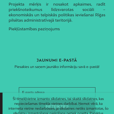
Projekta mērķis ir nosakot apkaimes, radīt
priekšnoteikumus līdzsvarotas sociāli –
ekonomiskās un telpiskās politikas ieviešanai Rīgas
pilsētas administratīvajā teritorijā.
Piekļūstamības paziņojums
JAUNUMI E-PASTĀ
Piesakies un saņem jaunāko informāciju savā e-pastā!
Šī tīmekļvietne izmanto sīkdatnes, tai skaitā sīkdatnes, kas
nepieciešamas tīmekļa vietnes darbībai. Ņemot vērā, ka
interneta vietne nedarbosies, ja sīkdatnes netiks izmantotas, šo
sīkdatņu izmantošanai piekrišana netiek prasīta. Papildus