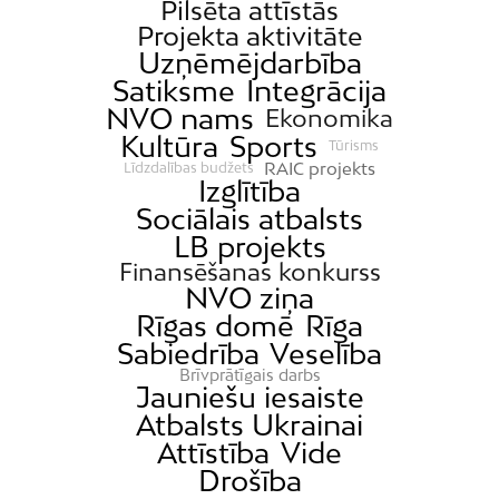
Pilsēta attīstās
Projekta aktivitāte
Uzņēmējdarbība
Satiksme
Integrācija
NVO nams
Ekonomika
Kultūra
Sports
Tūrisms
RAIC projekts
Līdzdalības budžets
Izglītība
Sociālais atbalsts
LB projekts
Finansēšanas konkurss
NVO ziņa
Rīgas domē
Rīga
Sabiedrība
Veselība
Brīvprātīgais darbs
Jauniešu iesaiste
Atbalsts Ukrainai
Attīstība
Vide
Drošība