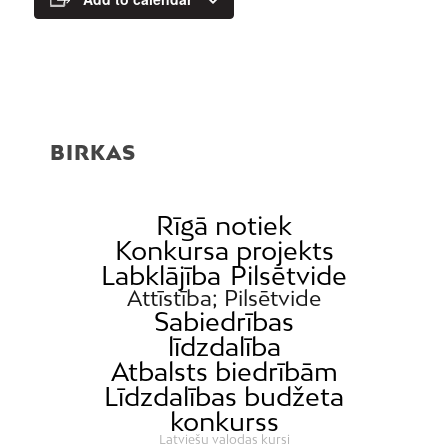
BIRKAS
Rīgā notiek
Konkursa projekts
Labklājība
Pilsētvide
Attīstība; Pilsētvide
Sabiedrības
līdzdalība
Atbalsts biedrībām
Līdzdalības budžeta
konkurss
Latviešu valodas kursi