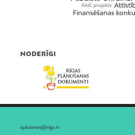
Attīstī
RAIC projekts
Finansēšanas konku
NODERĪGI
apkaimes@riga.lv