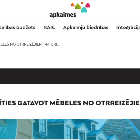
dalības budžets
RAIC
Apkaimju biedrības
Integrācij
ELES NO OTRREIZĒJIEM MATERI...
ĪTIES GATAVOT MĒBELES NO OTRREIZĒJI