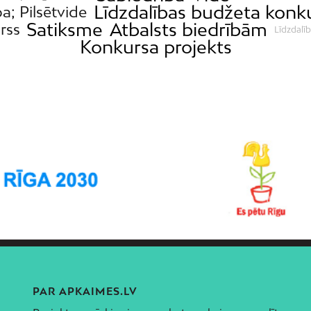
Līdzdalības budžeta konk
ba; Pilsētvide
Satiksme
Atbalsts biedrībām
rss
Līdzdalī
Konkursa projekts
PAR APKAIMES.LV