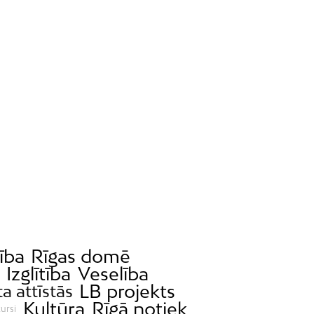
ība
Rīgas domē
Izglītība
Veselība
LB projekts
ta attīstās
Kultūra
Rīgā notiek
ursi