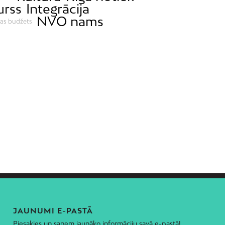
urss
Integrācija
NVO nams
bas budžets
JAUNUMI E-PASTĀ
Piesakies un saņem jaunāko informāciju savā e-pastā!