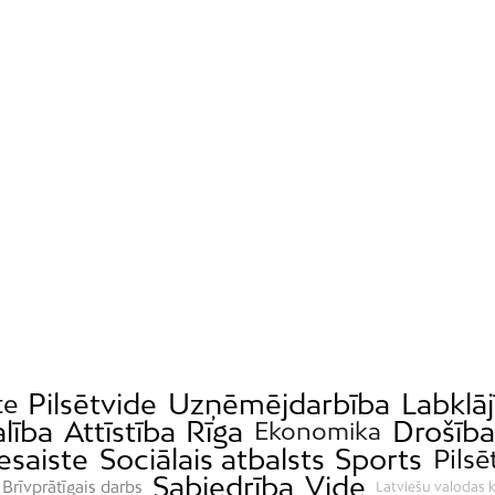
Pilsētvide
Uzņēmējdarbība
Labklāj
te
alība
Attīstība
Rīga
Drošība
Ekonomika
esaiste
Sociālais atbalsts
Sports
Pilsē
Sabiedrība
Vide
Brīvprātīgais darbs
Latviešu valodas k