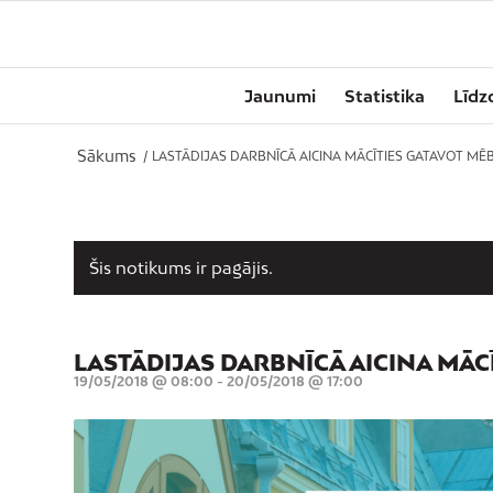
Jaunumi
Statistika
Līdz
Sākums
/
LASTĀDIJAS DARBNĪCĀ AICINA MĀCĪTIES GATAVOT MĒB
Šis notikums ir pagājis.
LASTĀDIJAS DARBNĪCĀ AICINA MĀC
19/05/2018 @ 08:00
-
20/05/2018 @ 17:00