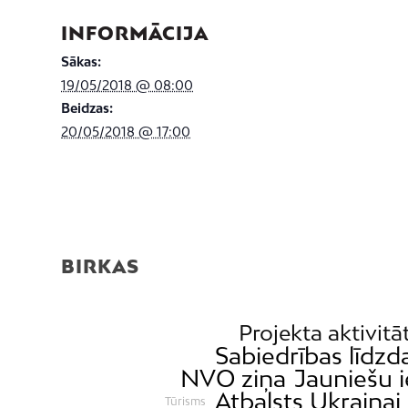
INFORMĀCIJA
Sākas:
19/05/2018 @ 08:00
Beidzas:
20/05/2018 @ 17:00
BIRKAS
Projekta aktivitā
Sabiedrības līdzd
NVO ziņa
Jauniešu i
Atbalsts Ukrainai
Tūrisms