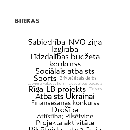
BIRKAS
Sabiedrība
NVO ziņa
Izglītība
Līdzdalības budžeta
konkurss
Sociālais atbalsts
Sports
Brīvprātīgais darbs
Latviešu valodas kursi
Līdzdalības budžets
Rīga
LB projekts
Tūrisms
Atbalsts Ukrainai
Finansēšanas konkurss
Drošība
Attīstība; Pilsētvide
Projekta aktivitāte
Pilsētvide
Integrācija