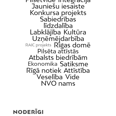
Jauniešu iesaiste
Konkursa projekts
Sabiedrības
līdzdalība
Labklājība
Kultūra
Uzņēmējdarbība
Rīgas domē
RAIC projekts
Pilsēta attīstās
Atbalsts biedrībām
Satiksme
Ekonomika
Rīgā notiek
Attīstība
Veselība
Vide
NVO nams
NODERĪGI