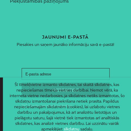
Piekļūstamības paziņojums
JAUNUMI E-PASTĀ
Piesakies un saņem jaunāko informāciju savā e-pastā!
Šī tīmekļvietne izmanto sīkdatnes, tai skaitā sīkdatnes, kas
nepieciešamas tīmekļa vietnes darbībai. Ņemot vērā, ka
interneta vietne nedarbosies, ja sīkdatnes netiks izmantotas, šo
sīkdatņu izmantošanai piekrišana netiek prasīta. Papildus
nepieciešamajām sīkdatnēm (cookies), lai uzlabotu vietnes
darbību un pakalpojumus, kā arī analizētu lietotājus un
pielāgotu saturu, šajā vietnē tiek izmantotas arī analītiskās
sīkdatnes, kas analizē vietnes darbību. Lai uzzinātu vairāk
apmeklējiet
sīkdatņu
sadaļu.