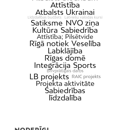
Attīstība
Atbalsts Ukrainai
Līdzdalības budžets
Latviešu valodas kursi
Satiksme
NVO ziņa
Kultūra
Sabiedrība
Attīstība; Pilsētvide
Rīgā notiek
Veselība
Labklājība
Rīgas domē
Integrācija
Sports
Brīvprātīgais darbs
LB projekts
RAIC projekts
Projekta aktivitāte
Sabiedrības
līdzdalība
NODERĪGI