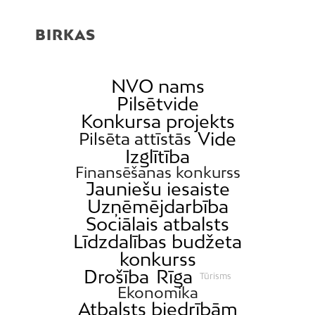
BIRKAS
NVO nams
Pilsētvide
Konkursa projekts
Vide
Pilsēta attīstās
Izglītība
Finansēšanas konkurss
Jauniešu iesaiste
Uzņēmējdarbība
Sociālais atbalsts
Līdzdalības budžeta
konkurss
Drošība
Rīga
Tūrisms
Ekonomika
Atbalsts biedrībām