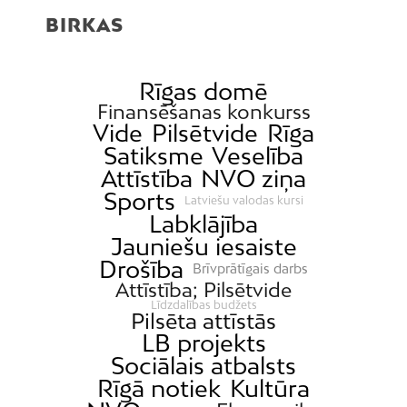
BIRKAS
Rīgas domē
Finansēšanas konkurss
Vide
Pilsētvide
Rīga
Satiksme
Veselība
Attīstība
NVO ziņa
Sports
Latviešu valodas kursi
Labklājība
Jauniešu iesaiste
Drošība
Brīvprātīgais darbs
Attīstība; Pilsētvide
Līdzdalības budžets
Pilsēta attīstās
LB projekts
Sociālais atbalsts
Rīgā notiek
Kultūra