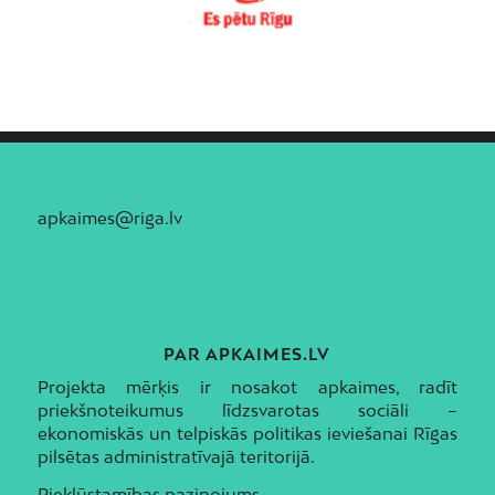
apkaimes@riga.lv
PAR APKAIMES.LV
Projekta mērķis ir nosakot apkaimes, radīt
priekšnoteikumus līdzsvarotas sociāli –
ekonomiskās un telpiskās politikas ieviešanai Rīgas
pilsētas administratīvajā teritorijā.
Piekļūstamības paziņojums