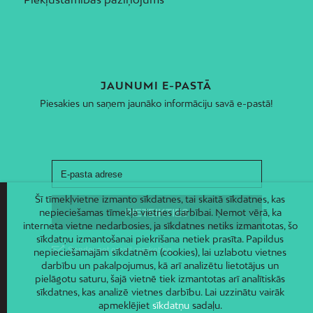
JAUNUMI E-PASTĀ
Piesakies un saņem jaunāko informāciju savā e-pastā!
Šī tīmekļvietne izmanto sīkdatnes, tai skaitā sīkdatnes, kas
nepieciešamas tīmekļa vietnes darbībai. Ņemot vērā, ka
interneta vietne nedarbosies, ja sīkdatnes netiks izmantotas, šo
sīkdatņu izmantošanai piekrišana netiek prasīta. Papildus
nepieciešamajām sīkdatnēm (cookies), lai uzlabotu vietnes
darbību un pakalpojumus, kā arī analizētu lietotājus un
pielāgotu saturu, šajā vietnē tiek izmantotas arī analītiskās
sīkdatnes, kas analizē vietnes darbību. Lai uzzinātu vairāk
apmeklējiet
sīkdatņu
sadaļu.