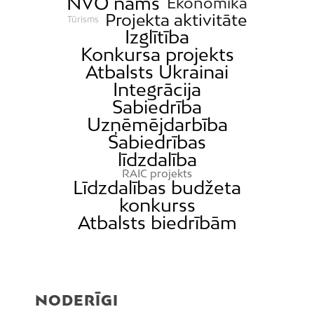
NVO nams
Ekonomika
Projekta aktivitāte
Tūrisms
Izglītība
Konkursa projekts
Atbalsts Ukrainai
Integrācija
Sabiedrība
Uzņēmējdarbība
Sabiedrības
līdzdalība
RAIC projekts
Līdzdalības budžeta
konkurss
Atbalsts biedrībām
NODERĪGI