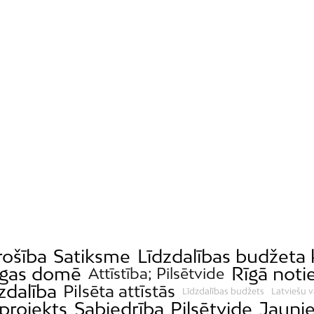
rošība
Satiksme
Līdzdalības budžeta
īgas domē
Rīgā noti
Attīstība; Pilsētvide
zdalība
Pilsēta attīstās
Līdzdalības budžets
Latviešu v
projekts
Sabiedrība
Pilsētvide
Jaunie