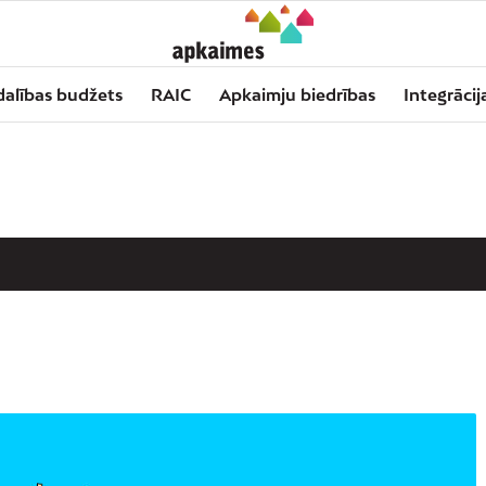
dalības budžets
RAIC
Apkaimju biedrības
Integrācij