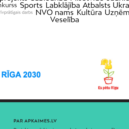
Sports
Labklājība
Atbalsts Ukra
nkurss
NVO nams
Kultūra
Uzņēm
īvprātīgais darbs
Veselība
PAR APKAIMES.LV