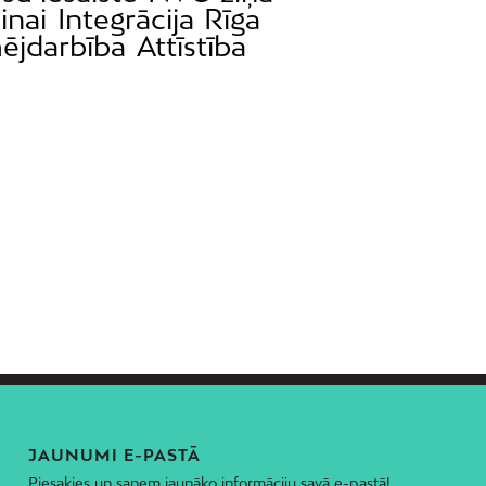
inai
Integrācija
Rīga
ējdarbība
Attīstība
JAUNUMI E-PASTĀ
Piesakies un saņem jaunāko informāciju savā e-pastā!