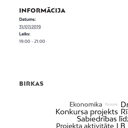
INFORMĀCIJA
Datums:
31/07/2019
Laiks:
19:00 - 21:00
BIRKAS
D
Ekonomika
Tūrisms
Konkursa projekts
R
Sabiedrības līd
LB 
Projekta aktivitāte