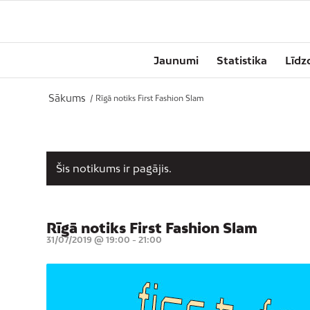
Jaunumi
Statistika
Līdz
Sākums
/
Rīgā notiks First Fashion Slam
Šis notikums ir pagājis.
Rīgā notiks First Fashion Slam
31/07/2019 @ 19:00
-
21:00