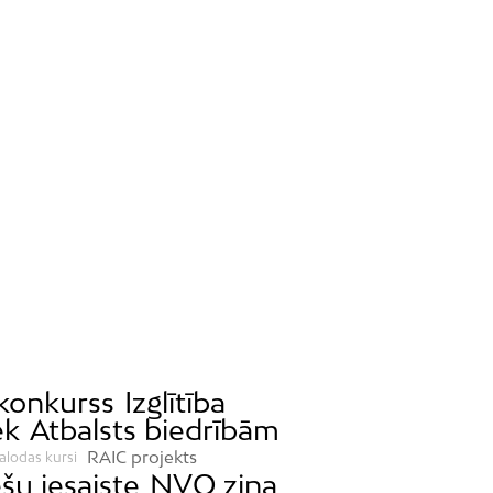
 konkurss
Izglītība
ek
Atbalsts biedrībām
RAIC projekts
alodas kursi
šu iesaiste
NVO ziņa