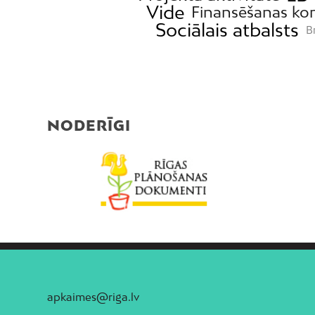
Vide
Finansēšanas ko
Sociālais atbalsts
Br
NODERĪGI
apkaimes@riga.lv