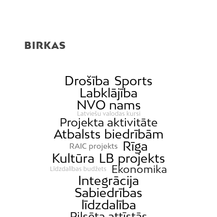
BIRKAS
Drošība
Sports
Labklājība
NVO nams
Latviešu valodas kursi
Projekta aktivitāte
Atbalsts biedrībām
Rīga
RAIC projekts
Kultūra
LB projekts
Ekonomika
Līdzdalības budžets
Integrācija
Sabiedrības
līdzdalība
Pilsēta attīstās