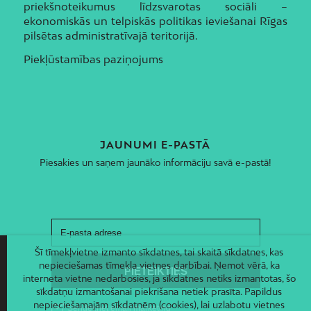
priekšnoteikumus līdzsvarotas sociāli –
ekonomiskās un telpiskās politikas ieviešanai Rīgas
pilsētas administratīvajā teritorijā.
Piekļūstamības paziņojums
JAUNUMI E-PASTĀ
Piesakies un saņem jaunāko informāciju savā e-pastā!
Šī tīmekļvietne izmanto sīkdatnes, tai skaitā sīkdatnes, kas
nepieciešamas tīmekļa vietnes darbībai. Ņemot vērā, ka
interneta vietne nedarbosies, ja sīkdatnes netiks izmantotas, šo
sīkdatņu izmantošanai piekrišana netiek prasīta. Papildus
nepieciešamajām sīkdatnēm (cookies), lai uzlabotu vietnes