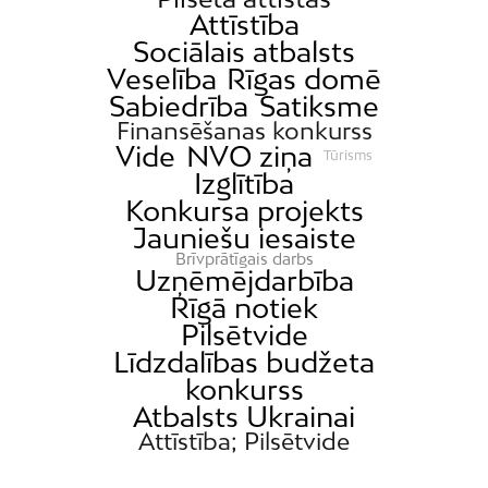
Attīstība
Sociālais atbalsts
Veselība
Rīgas domē
Sabiedrība
Satiksme
Finansēšanas konkurss
Vide
NVO ziņa
Tūrisms
Izglītība
Konkursa projekts
Jauniešu iesaiste
Brīvprātīgais darbs
Uzņēmējdarbība
Rīgā notiek
Pilsētvide
Līdzdalības budžeta
konkurss
Atbalsts Ukrainai
Attīstība; Pilsētvide