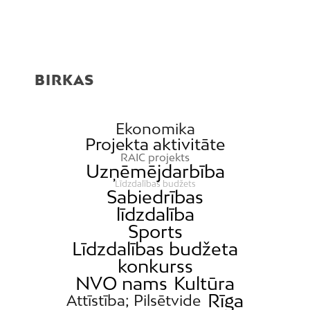
BIRKAS
Ekonomika
Projekta aktivitāte
RAIC projekts
Uzņēmējdarbība
Līdzdalības budžets
Sabiedrības
līdzdalība
Sports
Līdzdalības budžeta
konkurss
NVO nams
Kultūra
Rīga
Attīstība; Pilsētvide