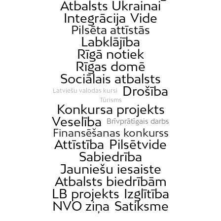
Atbalsts Ukrainai
Integrācija
Vide
Pilsēta attīstās
Labklājība
Rīgā notiek
Rīgas domē
Sociālais atbalsts
Drošība
Latviešu valodas kursi
Tūrisms
Konkursa projekts
Veselība
Brīvprātīgais darbs
Finansēšanas konkurss
Attīstība
Pilsētvide
Sabiedrība
Jauniešu iesaiste
Atbalsts biedrībām
LB projekts
Izglītība
NVO ziņa
Satiksme