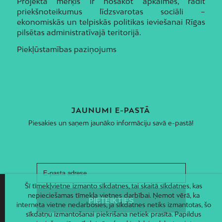
Projekta mērķis ir nosakot apkaimes, radīt
priekšnoteikumus līdzsvarotas sociāli –
ekonomiskās un telpiskās politikas ieviešanai Rīgas
pilsētas administratīvajā teritorijā.
Piekļūstamības paziņojums
JAUNUMI E-PASTĀ
Piesakies un saņem jaunāko informāciju savā e-pastā!
Šī tīmekļvietne izmanto sīkdatnes, tai skaitā sīkdatnes, kas
nepieciešamas tīmekļa vietnes darbībai. Ņemot vērā, ka
interneta vietne nedarbosies, ja sīkdatnes netiks izmantotas, šo
sīkdatņu izmantošanai piekrišana netiek prasīta. Papildus