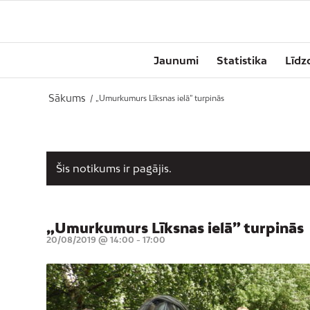
Jaunumi
Statistika
Līdz
Sākums
/
„Umurkumurs Līksnas ielā” turpinās
Šis notikums ir pagājis.
„Umurkumurs Līksnas ielā” turpinās
20/08/2019 @ 14:00
-
17:00