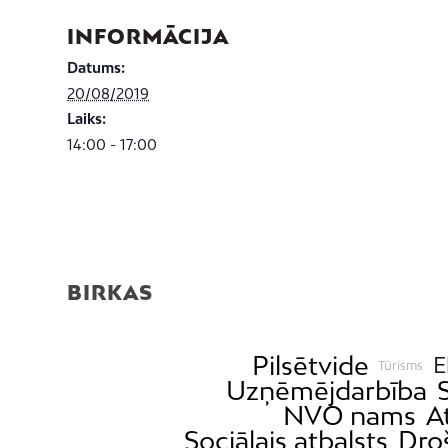
INFORMĀCIJA
Datums:
20/08/2019
Laiks:
14:00 - 17:00
BIRKAS
Pilsētvide
E
Tūrisms
Uzņēmējdarbība
NVO nams
A
Sociālais atbalsts
Dro