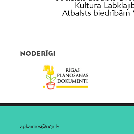
Kultūra
Labklājī
Atbalsts biedrībām
NODERĪGI
apkaimes@riga.lv