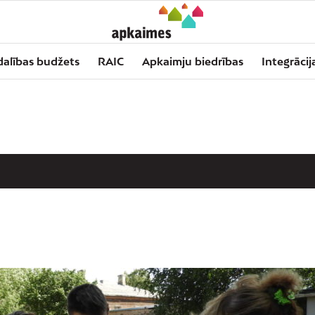
dalības budžets
RAIC
Apkaimju biedrības
Integrācij