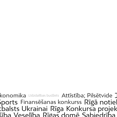
konomika
Attīstība; Pilsētvide
Līdzdalības budžets
Sports
Rīgā notie
Finansēšanas konkurss
tbalsts Ukrainai
Rīga
Konkursa projek
šība
Veselība
Rīgas domē
Sabiedrība