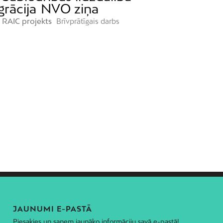
grācija
NVO ziņa
RAIC projekts
Brīvprātīgais darbs
JAUNUMI E-PASTĀ
Piesakies un saņem jaunāko informāciju savā e-pastā!