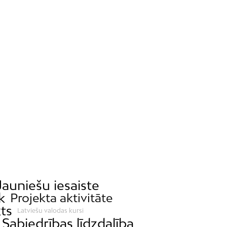
Jauniešu iesaiste
k
Projekta aktivitāte
ts
Latviešu valodas kursi
Sabiedrības līdzdalība