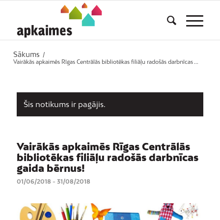
Sākums
/
Vairākās apkaimēs Rīgas Centrālās bibliotēkas filiāļu radošās darbnīcas ...
Šis notikums ir pagājis.
Vairākās apkaimēs Rīgas Centrālās
bibliotēkas filiāļu radošās darbnīcas
gaida bērnus!
01/06/2018
-
31/08/2018