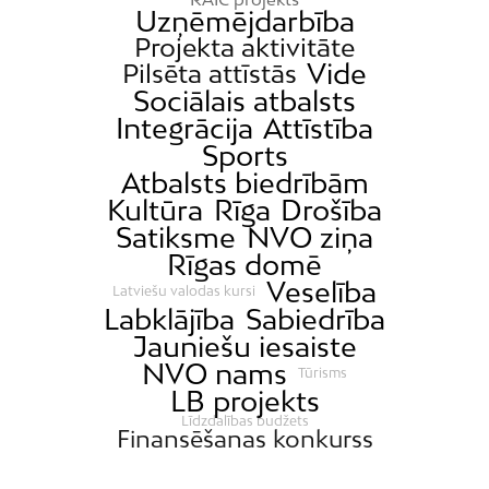
Uzņēmējdarbība
Projekta aktivitāte
Vide
Pilsēta attīstās
Sociālais atbalsts
Integrācija
Attīstība
Sports
Atbalsts biedrībām
Kultūra
Rīga
Drošība
Satiksme
NVO ziņa
Rīgas domē
Veselība
Latviešu valodas kursi
Labklājība
Sabiedrība
Jauniešu iesaiste
NVO nams
Tūrisms
LB projekts
Līdzdalības budžets
Finansēšanas konkurss