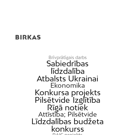
BIRKAS
Brīvprātīgais darbs
Sabiedrības
līdzdalība
Atbalsts Ukrainai
Ekonomika
Konkursa projekts
Pilsētvide
Izglītība
Rīgā notiek
Attīstība; Pilsētvide
Līdzdalības budžeta
konkurss
RAIC projekts