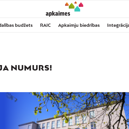
dalības budžets
RAIC
Apkaimju biedrības
Integrācij
IJA NUMURS!