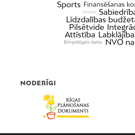
Sports
Finansēšanas ko
Sabiedrība
Tūrisms
Līdzdalības budžet
Pilsētvide
Integrāc
Attīstība
Labklājība
NVO n
Brīvprātīgais darbs
NODERĪGI