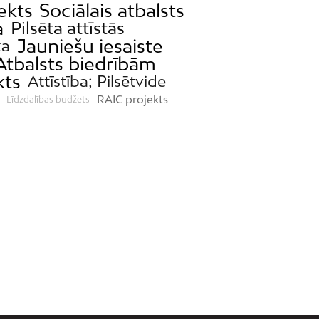
ekts
Sociālais atbalsts
a
Pilsēta attīstās
Jauniešu iesaiste
ka
Atbalsts biedrībām
kts
Attīstība; Pilsētvide
RAIC projekts
Līdzdalības budžets