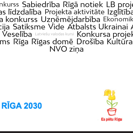
Sabiedrība
Rīgā notiek
LB proj
nkurss
s līdzdalība
Izglītīb
Projekta aktivitāte
a konkurss
Uzņēmējdarbība
Ekonomi
ija
Satiksme
Vide
Atbalsts Ukrainai
Veselība
Konkursa proje
Latviešu valodas kursi
ams
Rīga
Rīgas domē
Drošība
Kultūra
NVO ziņa