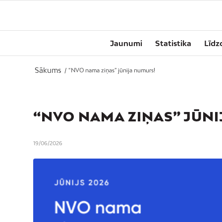
Jaunumi
Statistika
Līdz
Sākums
/
“NVO nama ziņas” jūnija numurs!
“NVO NAMA ZIŅAS” JŪN
19/06/2026