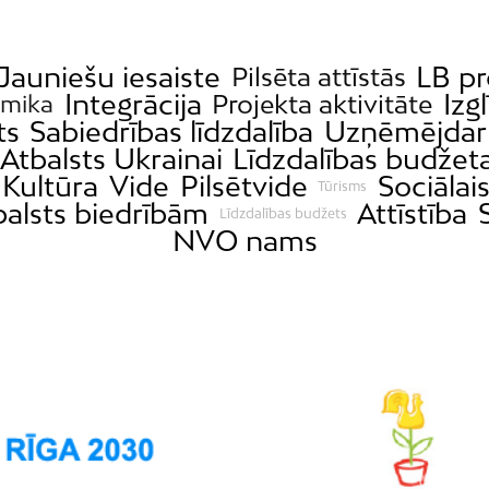
Jauniešu iesaiste
LB pr
Pilsēta attīstās
Integrācija
Izgl
Projekta aktivitāte
mika
ts
Sabiedrības līdzdalība
Uzņēmējdar
Atbalsts Ukrainai
Līdzdalības budžet
Kultūra
Vide
Pilsētvide
Sociālais
Tūrisms
balsts biedrībām
Attīstība
Līdzdalības budžets
NVO nams