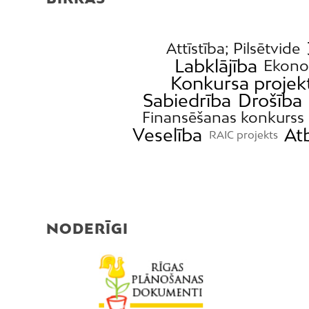
Attīstība; Pilsētvide
Labklājība
Ekono
Konkursa projek
Sabiedrība
Drošība
Finansēšanas konkurss
Veselība
At
RAIC projekts
NODERĪGI