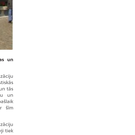
bas un
izāciju
tiskās
un tās
ību un
ašlaik
ar šīm
zāciju
i tiek