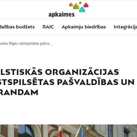
dalības budžets
RAIC
Apkaimju biedrības
Integrācij
ties Rīgas valstspilsētas pašva...
ALSTISKĀS ORGANIZĀCIJAS
STSPILSĒTAS PAŠVALDĪBAS UN
ORANDAM