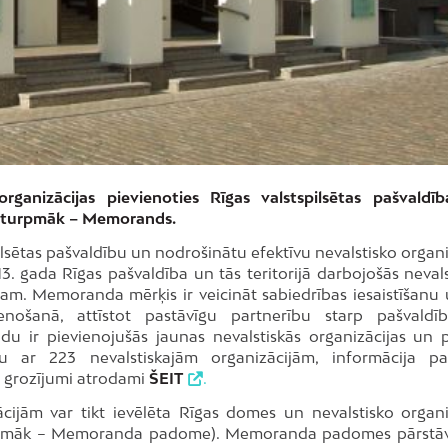
rganizācijas pievienoties Rīgas valstspilsētas pašvaldī
, turpmāk – Memorands.
pilsētas pašvaldību un nodrošinātu efektīvu nevalstisko organ
 gada Rīgas pašvaldība un tās teritorijā darbojošās nevals
m. Memoranda mērķis ir veicināt sabiedrības iesaistīšanu 
nošanā, attīstot pastāvīgu partnerību starp pašvald
u ir pievienojušās jaunas nevalstiskās organizācijas un p
 ar 223 nevalstiskajām organizācijām, informācija p
e grozījumi atrodami
ŠEIT
.
jām var tikt ievēlēta Rīgas domes un nevalstisko organi
pmāk – Memoranda padome). Memoranda padomes pārstāvj