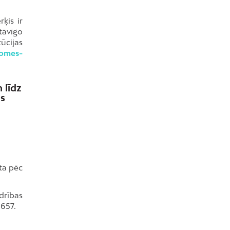
ķis ir
tāvīgo
ūcijas
domes-
 līdz
as
ta pēc
drības
1657.