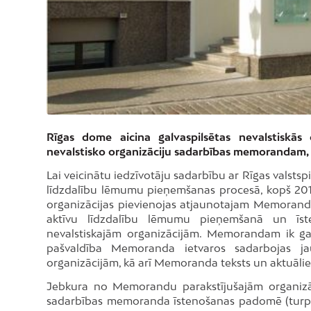
Rīgas dome aicina galvaspilsētas nevalstiskās o
nevalstisko organizāciju sadarbības memorandam
Lai veicinātu iedzīvotāju sadarbību ar Rīgas valsts
līdzdalību lēmumu pieņemšanas procesā, kopš 2013.
organizācijas pievienojas atjaunotajam Memoranda
aktīvu līdzdalību lēmumu pieņemšanā un īste
nevalstiskajām organizācijām. Memorandam ik gad
pašvaldība Memoranda ietvaros sadarbojas jau
organizācijām, kā arī Memoranda teksts un aktuāli
Jebkura no Memorandu parakstījušajām organizāci
sadarbības memoranda īstenošanas padomē (tur