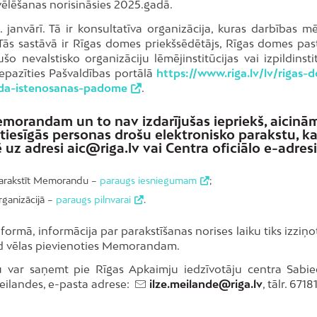
vēlēšanas norisināsies 2025.gadā.
nvārī. Tā ir konsultatīva organizācija, kuras darbības mēr
s sastāvā ir Rīgas domes priekšsēdētājs, Rīgas domes pas
 nevalstisko organizāciju lēmējinstitūcijas vai izpildinstit
iepazīties Pašvaldības portālā
https://www.riga.lv/lv/rigas-
nda-istenosanas-padome
.
emorandam un to nav izdarījušas iepriekš, aicinām
sttiesīgās personas drošu elektronisko parakstu, k
uz adresi aic@riga.lv vai Centra oficiālo e-adresi
 parakstīt Memorandu –
paraugs iesniegumam
;
rganizācijā –
paraugs pilnvarai
.
rmā, informācija par parakstīšanas norises laiku tiks izziņo
gad vēlas pievienoties Memorandam.
 var saņemt pie Rīgas Apkaimju iedzīvotāju centra Sabie
 Meilandes, e-pasta adrese:
ilze.meilande@riga.lv
, tālr. 6718