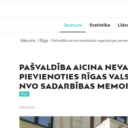
Jaunumi
Statistika
Līdz
Sākums
Rīga
/
/
Pašvaldība aicina nevalstiskās organizācijas pievieno
PAŠVALDĪBA AICINA NEV
PIEVIENOTIES RĪGAS VAL
NVO SADARBĪBAS MEM
RĪGA
15/02/2024