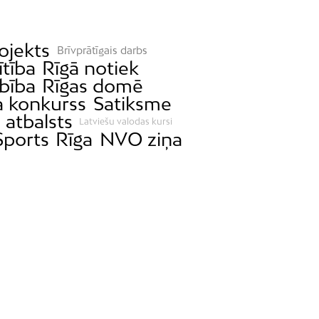
ojekts
Brīvprātīgais darbs
ītība
Rīgā notiek
bība
Rīgas domē
a konkurss
Satiksme
 atbalsts
Latviešu valodas kursi
Sports
Rīga
NVO ziņa