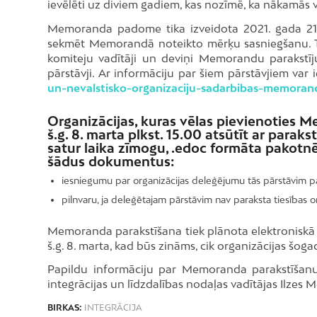
ievēlēti uz diviem gadiem, kas nozīmē, ka nākamās 
Memoranda padome tika izveidota 2021. gada 21. ja
sekmēt Memorandā noteikto mērķu sasniegšanu. Tā
komiteju vadītāji un deviņi Memorandu parakstījušo
pārstāvji. Ar informāciju par šiem pārstāvjiem var 
un-nevalstisko-organizaciju-sadarbibas-memora
Organizācijas, kuras vēlas pievienoties M
š.g. 8. marta plkst. 15.00 atsūtīt ar parak
satur laika zīmogu, .edoc formāta pakotnē 
šādus dokumentus:
iesniegumu par organizācijas deleģējumu tās pārstāvim
pilnvaru, ja deleģētajam pārstāvim nav paraksta tiesības o
Memoranda parakstīšana tiek plānota elektroniskā fo
š.g. 8. marta, kad būs zināms, cik organizācijas šo
Papildu informāciju par Memoranda parakstīšanu
integrācijas un līdzdalības nodaļas vadītājas Ilzes
BIRKAS:
INTEGRĀCIJA