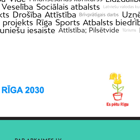
Veselība
Sociālais atbalsts
Latviešu valodas ku
kts
Drošība
Attīstība
Uzņē
Brīvprātīgais darbs
 projekts
Rīga
Sports
Atbalsts biedr
uniešu iesaiste
Attīstība; Pilsētvide
Tūrisms