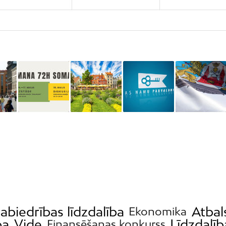
abiedrības līdzdalība
Atbal
Ekonomika
ba
Vide
Līdzdalī
Finansēšanas konkurss