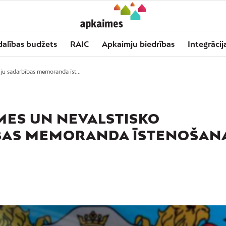
dalības budžets
RAIC
Apkaimju biedrības
Integrācij
iju sadarbības memoranda īst...
MES UN NEVALSTISKO
ĪBAS MEMORANDA ĪSTENOŠAN