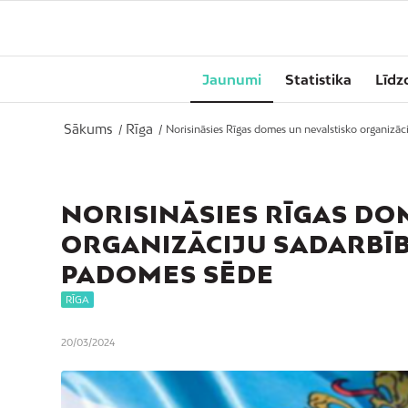
Jaunumi
Statistika
Līdz
Sākums
Rīga
/
/
Norisināsies Rīgas domes un nevalstisko organizāc
NORISINĀSIES RĪGAS DO
ORGANIZĀCIJU SADARB
PADOMES SĒDE
RĪGA
20/03/2024