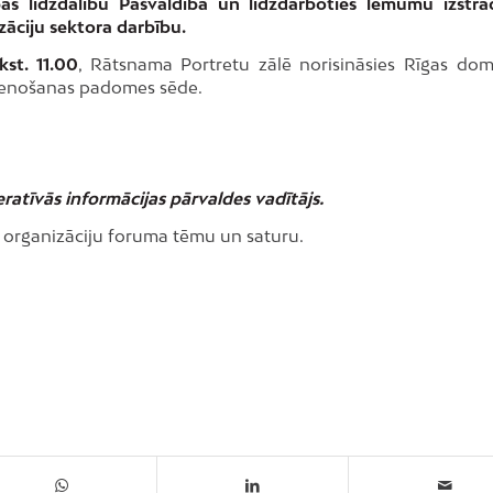
ības līdzdalību Pašvaldībā un līdzdarboties lēmumu izstr
izāciju sektora darbību.
kst. 11.00
, Rātsnama Portretu zālē norisināsies Rīgas do
stenošanas padomes sēde.
eratīvās informācijas pārvaldes vadītājs.
o organizāciju foruma tēmu un saturu.