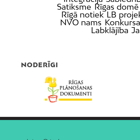
Satiksme
Rīgas domē
Rīgā notiek
LB proje
NVO nams
Konkursa
Labklājība
Ja
NODERĪGI