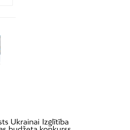
sts Ukrainai
Izglītība
bas budžeta konkurss