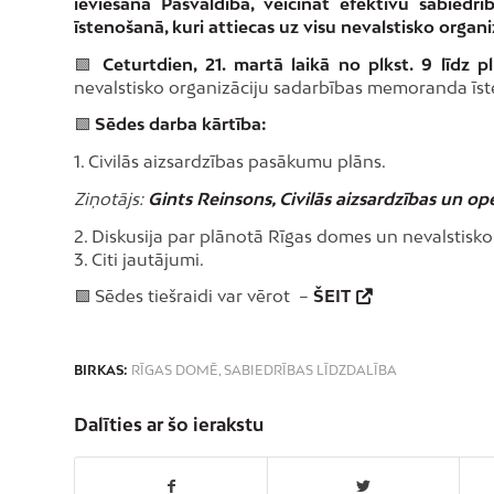
ieviešanā Pašvaldībā, veicināt efektīvu sabiedr
īstenošanā, kuri attiecas uz visu nevalstisko organ
🟩
Ceturtdien, 21. martā laikā no plkst. 9 līdz pl
nevalstisko organizāciju sadarbības memoranda ī
🟩
Sēdes darba kārtība:
1. Civilās aizsardzības pasākumu plāns.
Ziņotājs:
Gints Reinsons, Civilās aizsardzības un op
2. Diskusija par plānotā Rīgas domes un nevalstisk
3. Citi jautājumi.
🟩 Sēdes tiešraidi var vērot –
ŠEIT
BIRKAS:
RĪGAS DOMĒ
,
SABIEDRĪBAS LĪDZDALĪBA
Dalīties ar šo ierakstu