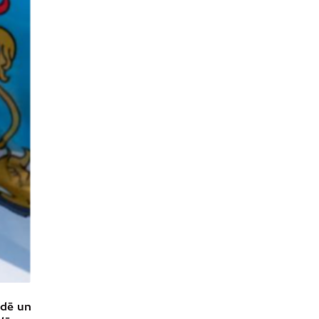
ādē un