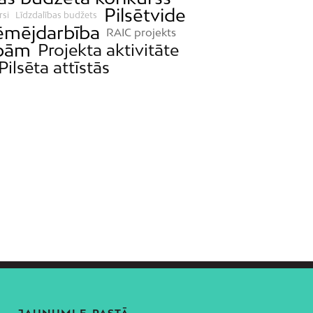
Pilsētvide
rsi
Līdzdalības budžets
mējdarbība
RAIC projekts
ībām
Projekta aktivitāte
Pilsēta attīstās