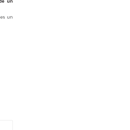
ādē un
mes un